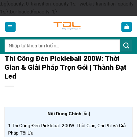
.bg{opacity: 0; transition: opacity 1s; -webkit-transition: opacity
Skip
1s;} .bg-loaded{opacity: 1;}
to
content
Tìm
kiếm:
Thi Công Đèn Pickleball 200W: Thời
Gian & Giải Pháp Trọn Gói | Thành Đạt
Led
Nội Dung Chính
[
Ẩn
]
1
Thi Công Đèn Pickleball 200W: Thời Gian, Chi Phí và Giải
Pháp Tối Ưu