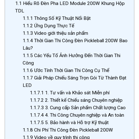
1.1
Hiểu Rõ Đèn Pha LED Module 200W Khung Hộp
TDL
1.1.1
Thông Số Kỹ Thuật Nổi Bật
1.1.2
Ứng Dụng Thực Tế
1.1.3
Video giới thiệu sản phẩm
1.1.4
Thời Gian Thi Công Đèn Pickleball 200W Bao
Lâu?
1.1.5
Các Yếu Tố Ảnh Hưởng Đến Thời Gian Thi
Công
1.1.6
Ước Tính Thời Gian Thi Công Cụ Thể
1.1.7
Giải Pháp Chiếu Sáng Trọn Gói Từ Thành Đạt
LED
1.1.7.1
1. Tư vấn và Khảo sát Miễn phí
1.1.7.2
2. Thiết kế Chiếu sáng Chuyên nghiệp
1.1.7.3
3. Cung cấp Sản phẩm Chất lượng Cao
1.1.7.4
4. Thi Công Chuyên nghiệp và An toàn
1.1.7.5
5. Bảo hành và Hỗ trợ Kỹ thuật
1.1.8
Chi Phí Thi Công Đèn Pickleball 200W
1.1.9
Video về quy trình thi công