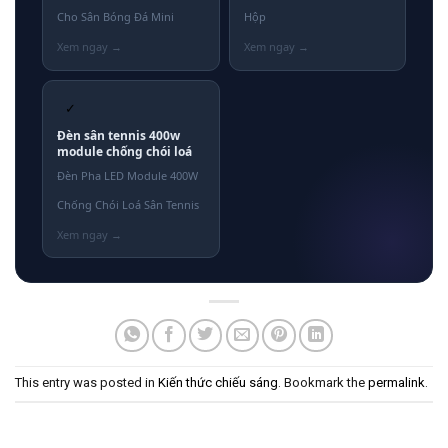
Cho Sân Bóng Đá Mini
Hộp
✓
Đèn sân tennis 400w
module chống chói loá
Đèn Pha LED Module 400W
Chống Chói Loá Sân Tennis
This entry was posted in
Kiến thức chiếu sáng
. Bookmark the
permalink
.