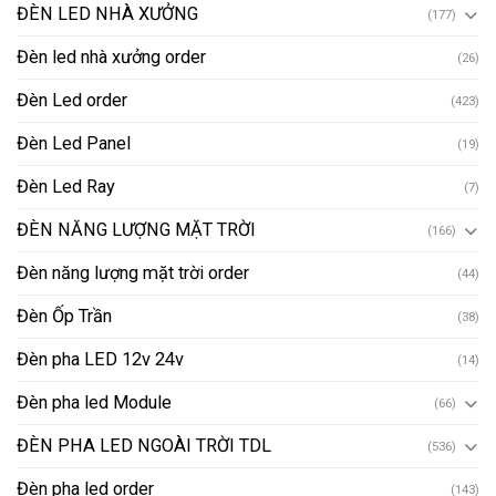
ĐÈN LED NHÀ XƯỞNG
(177)
Đèn led nhà xưởng order
(26)
Đèn Led order
(423)
Đèn Led Panel
(19)
Đèn Led Ray
(7)
ĐÈN NĂNG LƯỢNG MẶT TRỜI
(166)
Đèn năng lượng mặt trời order
(44)
Đèn Ốp Trần
(38)
Đèn pha LED 12v 24v
(14)
Đèn pha led Module
(66)
ĐÈN PHA LED NGOÀI TRỜI TDL
(536)
Đèn pha led order
(143)