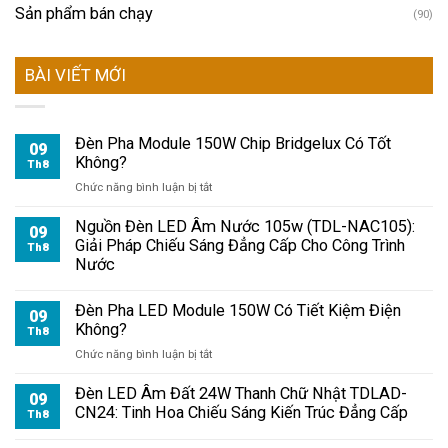
Sản phẩm bán chạy
(90)
BÀI VIẾT MỚI
Đèn Pha Module 150W Chip Bridgelux Có Tốt
09
Không?
Th8
ở
Chức năng bình luận bị tắt
Đèn
Pha
Nguồn Đèn LED Âm Nước 105w (TDL-NAC105):
09
Module
Giải Pháp Chiếu Sáng Đẳng Cấp Cho Công Trình
Th8
150W
Nước
Chip
Bridgelux
Đèn Pha LED Module 150W Có Tiết Kiệm Điện
Có
09
Không?
Tốt
Th8
Không?
ở
Chức năng bình luận bị tắt
Đèn
Pha
Đèn LED Âm Đất 24W Thanh Chữ Nhật TDLAD-
09
LED
CN24: Tinh Hoa Chiếu Sáng Kiến Trúc Đẳng Cấp
Th8
Module
150W