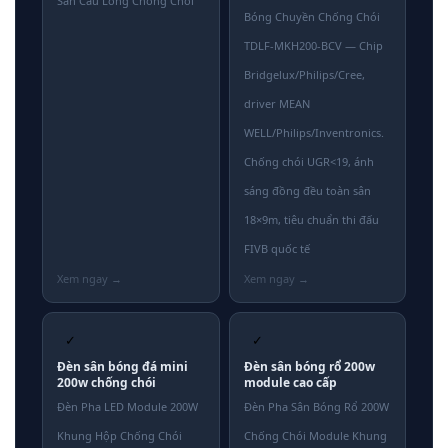
Sân Cầu Lông Chống Chói
Bóng Chuyền Chống Chói
TDLF-MKH200-BCV — Chip
Bridgelux/Philips/Cree,
driver MEAN
WELL/Philips/Inventronics.
Chống chói UGR<19, ánh
sáng đồng đều toàn sân
18×9m, tiêu chuẩn thi đấu
FIVB quốc tế
✓
✓
Đèn sân bóng đá mini
Đèn sân bóng rổ 200w
200w chống chói
module cao cấp
Đèn Pha LED Module 200W
Đèn Pha Sân Bóng Rổ 200W
Khung Hộp Chống Chói
Chống Chói Module Khung