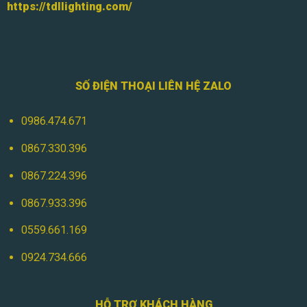
https://tdllighting.com/
SỐ ĐIỆN THOẠI LIÊN HỆ ZALO
0986.474.671
0867.330.396
0867.224.396
0867.933.396
0559.661.169
0924.734.666
HỖ TRỢ KHÁCH HÀNG