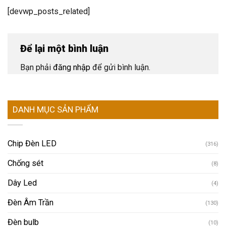
[devwp_posts_related]
Để lại một bình luận
Bạn phải
đăng nhập
để gửi bình luận.
DANH MỤC SẢN PHẨM
Chip Đèn LED
(316)
Chống sét
(8)
Dây Led
(4)
Đèn Âm Trần
(130)
Đèn bulb
(10)