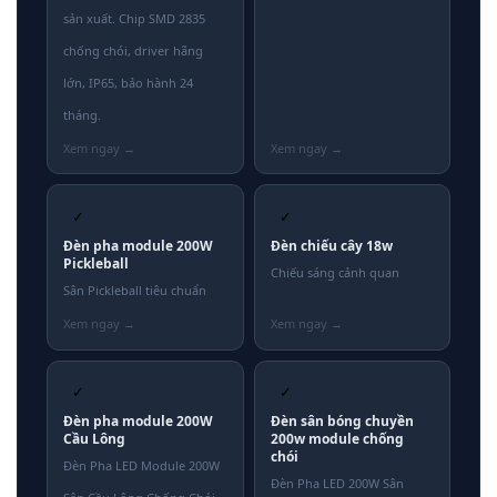
sản xuất. Chip SMD 2835
chống chói, driver hãng
lớn, IP65, bảo hành 24
tháng.
✓
✓
Đèn pha module 200W
Đèn chiếu cây 18w
Pickleball
Chiếu sáng cảnh quan
Sân Pickleball tiêu chuẩn
✓
✓
Đèn pha module 200W
Đèn sân bóng chuyền
Cầu Lông
200w module chống
chói
Đèn Pha LED Module 200W
Đèn Pha LED 200W Sân