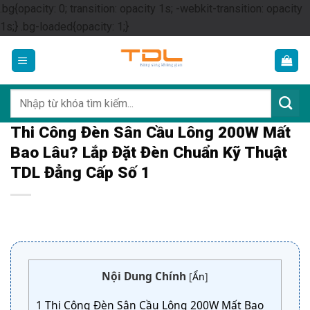
.bg{opacity: 0; transition: opacity 1s; -webkit-transition: opacity
Skip
1s;} .bg-loaded{opacity: 1;}
to
content
Tìm
kiếm:
Thi Công Đèn Sân Cầu Lông 200W Mất
Bao Lâu? Lắp Đặt Đèn Chuẩn Kỹ Thuật
TDL Đẳng Cấp Số 1
Nội Dung Chính
[
Ẩn
]
1
Thi Công Đèn Sân Cầu Lông 200W Mất Bao