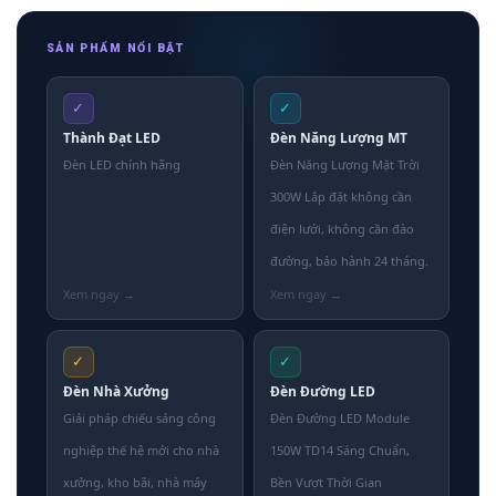
SẢN PHẨM NỔI BẬT
✓
✓
Thành Đạt LED
Đèn Năng Lượng MT
Đèn LED chính hãng
Đèn Năng Lượng Mặt Trời
300W Lắp đặt không cần
điện lưới, không cần đào
đường, bảo hành 24 tháng.
✓
✓
Đèn Nhà Xưởng
Đèn Đường LED
Giải pháp chiếu sáng công
Đèn Đường LED Module
nghiệp thế hệ mới cho nhà
150W TD14 Sáng Chuẩn,
xưởng, kho bãi, nhà máy
Bền Vượt Thời Gian