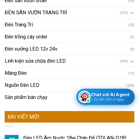
Đèn sân vườn order
(63)
ĐÈN SÂN VƯỜN TRANG TRÍ
(372)
Đèn Trang Trí
(25)
Đèn trồng cây order
(5)
Đèn xưởng LED 12v 24v
(0)
Linh kiện sửa chữa đèn LED
(595)
Máng Đèn
(13)
Nguồn Đèn LED
(223)
Chat với AI Agent
Sản phẩm bán chạy
(90)
⚡ Tư vấn LED sỉ ngay
BÀI VIẾT MỚI
Đèn LED Âm Nước 18w Chân Đế (TDLAN-D18):