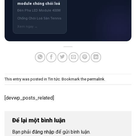
module chống chói loá
Đèn Pha LED Module 400W
Chống Chói Loá Sân Tennis
This entry was posted in
Tin tức
. Bookmark the
permalink
.
[devwp_posts_related]
Để lại một bình luận
Bạn phải
đăng nhập
để gửi bình luận.