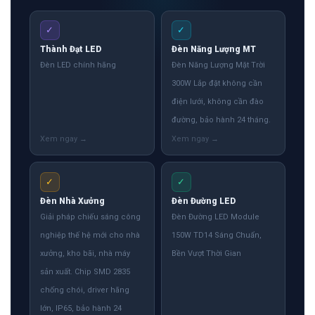
✓
✓
Thành Đạt LED
Đèn Năng Lượng MT
Đèn LED chính hãng
Đèn Năng Lượng Mặt Trời
300W Lắp đặt không cần
điện lưới, không cần đào
đường, bảo hành 24 tháng.
✓
✓
Đèn Nhà Xưởng
Đèn Đường LED
Giải pháp chiếu sáng công
Đèn Đường LED Module
nghiệp thế hệ mới cho nhà
150W TD14 Sáng Chuẩn,
xưởng, kho bãi, nhà máy
Bền Vượt Thời Gian
sản xuất. Chip SMD 2835
chống chói, driver hãng
lớn, IP65, bảo hành 24