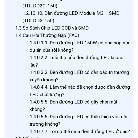
(TDLDD2C-150)
1.2.10
10. Đèn đường LED Module M3 – SMD
(TDLDD3-150)
1.3
So Sánh Chip LED COB và SMD
1.4
Câu Hỏi Thường Gặp (FAQ)
1.4.0.1
1. Đèn đường LED 150W có phù hợp với
dự án của tôi không?
1.4.0.2
2. Tuổi thọ của đèn đường LED là bao
lâu?
1.4.0.3
3. Đèn đường LED có cần bảo trì thường
xuyên không?
1.4.0.4
4. Làm thế nào để chọn được đèn đường
LED chất lượng?
1.4.0.5
5. Đèn đường LED có gây chói mắt
không?
1.4.0.6
6. Đèn đường LED có thân thiện với môi
trường không?
1.4.0.7
7. Tôi có thể mua đèn đường LED ở đâu?