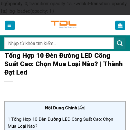
.bg{opacity: 0; transition: opacity 1s; -webkit-transition: opacity
Skip
1s;} .bg-loaded{opacity: 1;}
to
content
Tìm
kiếm:
Tổng Hợp 10 Đèn Đường LED Công
Suất Cao: Chọn Mua Loại Nào? | Thành
Đạt Led
Nội Dung Chính
[
Ẩn
]
1
Tổng Hợp 10 Đèn Đường LED Công Suất Cao: Chọn
Mua Loại Nào?