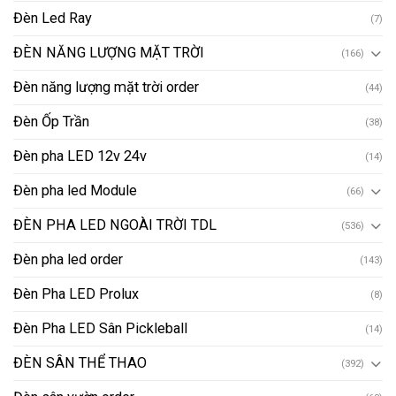
Đèn Led Ray
(7)
ĐÈN NĂNG LƯỢNG MẶT TRỜI
(166)
Đèn năng lượng mặt trời order
(44)
Đèn Ốp Trần
(38)
Đèn pha LED 12v 24v
(14)
Đèn pha led Module
(66)
ĐÈN PHA LED NGOÀI TRỜI TDL
(536)
Đèn pha led order
(143)
Đèn Pha LED Prolux
(8)
Đèn Pha LED Sân Pickleball
(14)
ĐÈN SÂN THỂ THAO
(392)