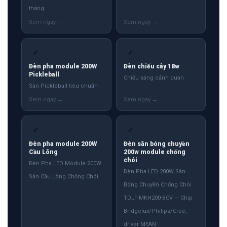
tháng.
✓
✓
Đèn pha module 200W
Đèn chiếu cây 18w
Pickleball
Chiếu sáng cảnh quan
Sân Pickleball tiêu chuẩn
✓
✓
Đèn pha module 200W
Đèn sân bóng chuyền
Cầu Lông
200w module chống
chói
Đèn Pha LED Module 200W
Đèn Pha LED 200W Sân
Sân Cầu Lông Chống Chói
Bóng Chuyền Chống Chói
TDLF-MKH200-BCV — Chip
Bridgelux/Philips/Cree,
driver MEAN