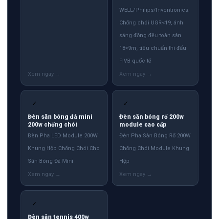
WELL/Philips/Inventronics.
Chống chói UGR<19, ánh
sáng đồng đều toàn sân
18×9m, tiêu chuẩn thi đấu
FIVB quốc tế
✓
✓
Đèn sân bóng đá mini
Đèn sân bóng rổ 200w
200w chống chói
module cao cấp
Đèn Pha LED Module 200W
Đèn Pha Sân Bóng Rổ 200W
Khung Hộp Chống Chói Cho
Chống Chói Module Khung
Sân Bóng Đá Mini
Hộp
✓
Đèn sân tennis 400w