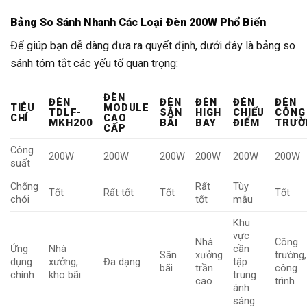
Bảng So Sánh Nhanh Các Loại Đèn 200W Phổ Biến
Để giúp bạn dễ dàng đưa ra quyết định, dưới đây là bảng so
sánh tóm tắt các yếu tố quan trọng:
ĐÈN
ĐÈN
ĐÈN
ĐÈN
ĐÈN
ĐÈN
TIÊU
MODULE
TDLF-
SÂN
HIGH
CHIẾU
CÔNG
CHÍ
CAO
MKH200
BÃI
BAY
ĐIỂM
TRƯỜ
CẤP
Công
200W
200W
200W
200W
200W
200W
suất
Chống
Rất
Tùy
Tốt
Rất tốt
Tốt
Tốt
chói
tốt
mẫu
Khu
vực
Nhà
Công
Ứng
Nhà
cần
Sân
xưởng
trường,
dụng
xưởng,
Đa dạng
tập
bãi
trần
công
chính
kho bãi
trung
cao
trình
ánh
sáng