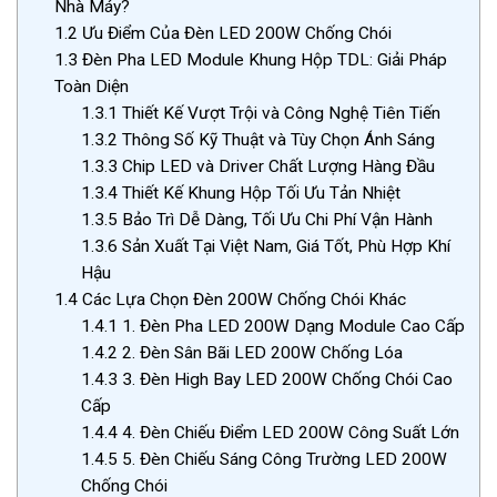
Nhà Máy?
1.2
Ưu Điểm Của Đèn LED 200W Chống Chói
1.3
Đèn Pha LED Module Khung Hộp TDL: Giải Pháp
Toàn Diện
1.3.1
Thiết Kế Vượt Trội và Công Nghệ Tiên Tiến
1.3.2
Thông Số Kỹ Thuật và Tùy Chọn Ánh Sáng
1.3.3
Chip LED và Driver Chất Lượng Hàng Đầu
1.3.4
Thiết Kế Khung Hộp Tối Ưu Tản Nhiệt
1.3.5
Bảo Trì Dễ Dàng, Tối Ưu Chi Phí Vận Hành
1.3.6
Sản Xuất Tại Việt Nam, Giá Tốt, Phù Hợp Khí
Hậu
1.4
Các Lựa Chọn Đèn 200W Chống Chói Khác
1.4.1
1. Đèn Pha LED 200W Dạng Module Cao Cấp
1.4.2
2. Đèn Sân Bãi LED 200W Chống Lóa
1.4.3
3. Đèn High Bay LED 200W Chống Chói Cao
Cấp
1.4.4
4. Đèn Chiếu Điểm LED 200W Công Suất Lớn
1.4.5
5. Đèn Chiếu Sáng Công Trường LED 200W
Chống Chói