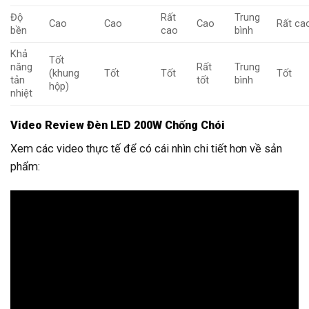
Độ
Rất
Trung
Cao
Cao
Cao
Rất ca
bền
cao
bình
Khả
Tốt
năng
Rất
Trung
(khung
Tốt
Tốt
Tốt
tản
tốt
bình
hộp)
nhiệt
Video Review Đèn LED 200W Chống Chói
Xem các video thực tế để có cái nhìn chi tiết hơn về sản
phẩm: