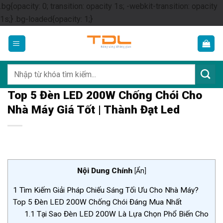
.bg{opacity: 0; transition: opacity 1s; -webkit-transition: opacity
Skip
1s;} .bg-loaded{opacity: 1;}
to
content
Tìm
kiếm:
Top 5 Đèn LED 200W Chống Chói Cho
Nhà Máy Giá Tốt | Thành Đạt Led
Nội Dung Chính
[
Ẩn
]
1
Tìm Kiếm Giải Pháp Chiếu Sáng Tối Ưu Cho Nhà Máy?
Top 5 Đèn LED 200W Chống Chói Đáng Mua Nhất
1.1
Tại Sao Đèn LED 200W Là Lựa Chọn Phổ Biến Cho