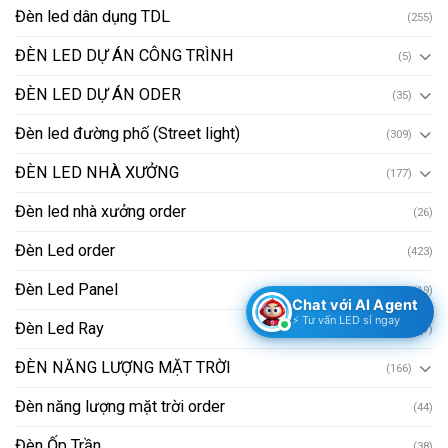
Đèn led dân dụng TDL
(255)
ĐÈN LED DỰ ÁN CÔNG TRÌNH
(5)
ĐÈN LED DỰ ÁN ODER
(35)
Đèn led đường phố (Street light)
(309)
ĐÈN LED NHÀ XƯỞNG
(177)
Đèn led nhà xưởng order
(26)
Đèn Led order
(423)
Đèn Led Panel
(19)
Chat với AI Agent
⚡ Tư vấn LED sỉ ngay
Đèn Led Ray
(7)
ĐÈN NĂNG LƯỢNG MẶT TRỜI
(166)
Đèn năng lượng mặt trời order
(44)
Đèn Ốp Trần
(38)