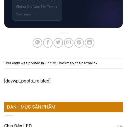
Chống Chói Loá Sân Tennis
This entry was posted in
Tin tức
. Bookmark the
permalink
.
[devwp_posts_related]
DANH MỤC SẢN PHẨM
Chip Đèn LED
(316)