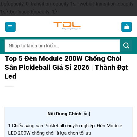
.bg{opacity: 0; transition: opacity 1s; -webkit-transition: opacity
Skip
1s;} .bg-loaded{opacity: 1;}
to
content
Tìm
kiếm:
Top 5 Đèn Module 200W Chống Chói
Sân Pickleball Giá Sỉ 2026 | Thành Đạt
Led
Nội Dung Chính
[
Ẩn
]
1
Chiếu sáng sân Pickleball chuyên nghiệp: Đèn Module
LED 200W chống chói là lựa chọn tối ưu