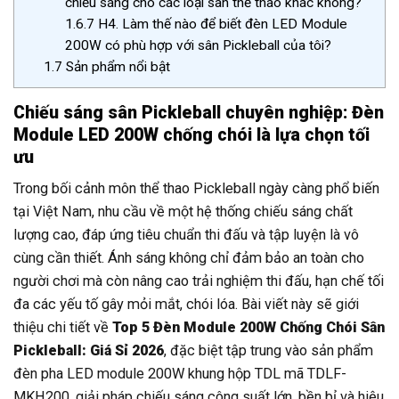
chiếu sáng cho các loại sân thể thao khác không?
1.6.7
H4. Làm thế nào để biết đèn LED Module
200W có phù hợp với sân Pickleball của tôi?
1.7
Sản phẩm nổi bật
Chiếu sáng sân Pickleball chuyên nghiệp: Đèn
Module LED 200W chống chói là lựa chọn tối
ưu
Trong bối cảnh môn thể thao Pickleball ngày càng phổ biến
tại Việt Nam, nhu cầu về một hệ thống chiếu sáng chất
lượng cao, đáp ứng tiêu chuẩn thi đấu và tập luyện là vô
cùng cần thiết. Ánh sáng không chỉ đảm bảo an toàn cho
người chơi mà còn nâng cao trải nghiệm thi đấu, hạn chế tối
đa các yếu tố gây mỏi mắt, chói lóa. Bài viết này sẽ giới
thiệu chi tiết về
Top 5 Đèn Module 200W Chống Chói Sân
Pickleball: Giá Sỉ 2026
, đặc biệt tập trung vào sản phẩm
đèn pha LED module 200W khung hộp TDL mã TDLF-
MKH200, giải pháp chiếu sáng công suất lớn, bền bỉ và hiệu