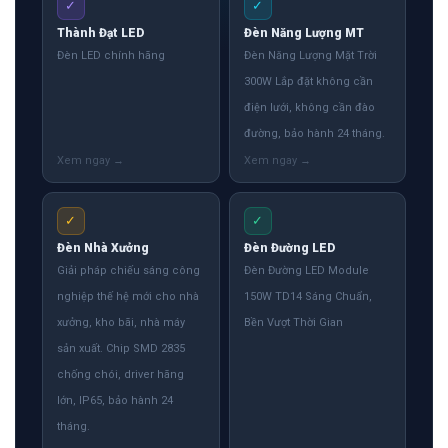
✓
✓
Thành Đạt LED
Đèn Năng Lượng MT
Đèn LED chính hãng
Đèn Năng Lượng Mặt Trời
300W Lắp đặt không cần
điện lưới, không cần đào
đường, bảo hành 24 tháng.
✓
✓
Đèn Nhà Xưởng
Đèn Đường LED
Giải pháp chiếu sáng công
Đèn Đường LED Module
nghiệp thế hệ mới cho nhà
150W TD14 Sáng Chuẩn,
xưởng, kho bãi, nhà máy
Bền Vượt Thời Gian
sản xuất. Chip SMD 2835
chống chói, driver hãng
lớn, IP65, bảo hành 24
tháng.