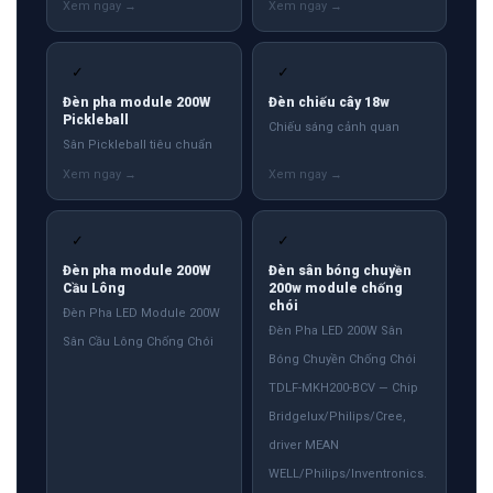
✓
✓
Đèn pha module 200W
Đèn chiếu cây 18w
Pickleball
Chiếu sáng cảnh quan
Sân Pickleball tiêu chuẩn
✓
✓
Đèn pha module 200W
Đèn sân bóng chuyền
Cầu Lông
200w module chống
chói
Đèn Pha LED Module 200W
Đèn Pha LED 200W Sân
Sân Cầu Lông Chống Chói
Bóng Chuyền Chống Chói
TDLF-MKH200-BCV — Chip
Bridgelux/Philips/Cree,
driver MEAN
WELL/Philips/Inventronics.