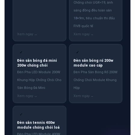
Chống chói UGR<19, ánh
sáng đồng đều toàn sân
18×9m, tiêu chuẩn thi đấu
FIVB quốc tế
✓
✓
Đèn sân bóng đá mini
Đèn sân bóng rổ 200w
200w chống chói
module cao cấp
Đèn Pha LED Module 200W
Đèn Pha Sân Bóng Rổ 200W
Khung Hộp Chống Chói Cho
Chống Chói Module Khung
Sân Bóng Đá Mini
Hộp
✓
Đèn sân tennis 400w
module chống chói loá
Đèn Pha LED Module 400W