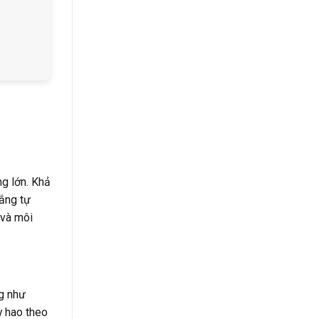
g lớn. Khả
rắng tự
 và môi
g như
y hao theo