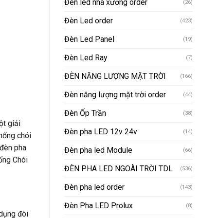
Đèn led nhà xưởng order
(26)
Đèn Led order
(423)
Đèn Led Panel
(19)
Đèn Led Ray
(7)
ĐÈN NĂNG LƯỢNG MẶT TRỜI
(166)
Đèn năng lượng mặt trời order
(44)
Đèn Ốp Trần
(38)
ột giải
Đèn pha LED 12v 24v
(14)
hống chói
 đèn pha
Đèn pha led Module
(66)
ống Chói
ĐÈN PHA LED NGOÀI TRỜI TDL
(536)
Đèn pha led order
(143)
Đèn Pha LED Prolux
(8)
dụng đòi