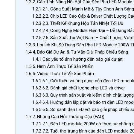
1.2
2. Các Tính Năng Nổi Bật Của Đèn Pha LED Modul
1.2.1
2.1. Công Suất Mạnh Mẽ & Tùy Chọn Ánh Sáng
1.2.2
2.2. Chip LED Cao Cấp & Driver Chất Lượng Ca
1.2.3
2.3. Thiết Kế Khung Hộp Tản Nhiệt Tối Ưu
1.2.4
2.4. Công Nghệ Module Hiện Đại – Dễ Dàng Bảo
1.2.5
2.5. Sản Xuất Tại Việt Nam – Chất Lượng Vượt 
1.3
3. Lợi Ích Khi Sử Dụng Đèn Pha LED Module 200W
1.4
4. Báo Giá Dự Án & Tư Vấn Giải Pháp Chiếu Sáng
1.4.1
Các yếu tố ảnh hưởng đến báo giá dự án:
1.5
5. Hình Ảnh Thực Tế Sản Phẩm
1.6
6. Video Thực Tế Về Sản Phẩm
1.6.1
6.1. Giới thiệu và ứng dụng của đèn LED modu
1.6.2
6.2. Đánh giá chất lượng chip LED và driver
1.6.3
6.3. Quy trình sản xuất và kiểm định chất lượng
1.6.4
6.4. Hướng dẫn lắp đặt và bảo trì đèn LED mod
1.6.5
6.5. So sánh đèn LED với các giải pháp chiếu s
1.7
7. Những Câu Hỏi Thường Gặp (FAQ)
1.7.1
7.1. Đèn LED module 200W có thực sự chống c
1.7.2
7.2. Tuổi thọ trung bình của đèn LED module 2