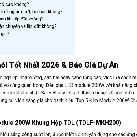
 có cao không?
 trường ẩm ướt, bụi bẩn không?
sau khi lắp đặt không?
vận chuyển và lắp đặt không?
 giá?
i Tốt Nhất 2026 & Báo Giá Dự Án
g nghiệp, nhà xưởng, sân bãi ngày càng tăng cao, việc lựa chọn m
ỉ là vô cùng quan trọng. Đèn pha LED module 200W với khả năng c
cầu khắt khe nhất. Bài viết này sẽ giới thiệu chi tiết về sản phẩm
g cử viên sáng giá cho danh hiệu “Top 5 Đèn Module 200W Ch
Module 200W Khung Hộp TDL (TDLF-MKH200)
u sáng công suất lớn, được thiết kế chuyên dụng cho các ứng 