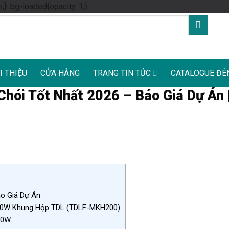
Skip
s;} .bg-loaded{opacity: 1;}
to
content
I THIỆU
CỬA HÀNG
TRANG TIN TỨC
CATALOGUE ĐÈ
hói Tốt Nhất 2026 – Báo Giá Dự Án 
o Giá Dự Án
200W Khung Hộp TDL (TDLF-MKH200)
00W