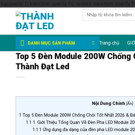
.bg{opacity: 0; transition: opacity 1s; -webkit-transition: opacity 1
Tìm
kiếm:
Trang chủ
GIỚ
DANH MỤC SẢN PHẨM
Top 5 Đèn Module 200W Chống C
Thành Đạt Led
Nội Dung Chính
[
Ẩn
]
1
Top 5 Đèn Module 200W Chống Chói Tốt Nhất 2026 & Bá
1.1
1. Giới Thiệu Tổng Quan Về Đèn Pha LED Module 
1.1.1
Ứng dụng đa dạng của đèn pha LED module 2