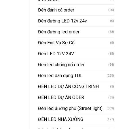
Đèn đánh cá order
(20)
Đèn đường LED 12v 24v
(0)
Đèn đường led order
(68)
Đèn Exit Và Sự Cố
(5)
Đèn LED 12V 24V
(15)
Đèn led chống nổ order
(54)
Đèn led dân dụng TDL
(255)
ĐÈN LED DỰ ÁN CÔNG TRÌNH
(5)
ĐÈN LED DỰ ÁN ODER
(35)
Đèn led đường phố (Street light)
(309)
ĐÈN LED NHÀ XƯỞNG
(177)