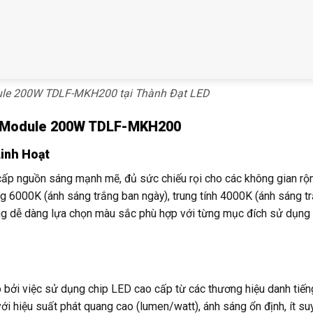
le 200W TDLF-MKH200 tại Thành Đạt LED
ED Module 200W TDLF-MKH200
inh Hoạt
 nguồn sáng mạnh mẽ, đủ sức chiếu rọi cho các không gian rộn
ng 6000K (ánh sáng trắng ban ngày), trung tính 4000K (ánh sáng t
ùng dễ dàng lựa chọn màu sắc phù hợp với từng mục đích sử dụng
 bởi việc sử dụng chip LED cao cấp từ các thương hiệu danh tiến
 với hiệu suất phát quang cao (lumen/watt), ánh sáng ổn định, ít su