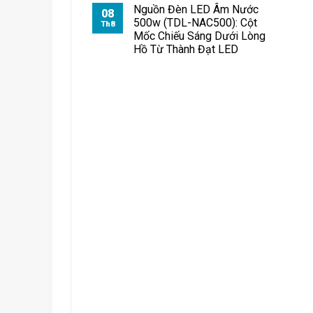
Pha
Nguồn Đèn LED Âm Nước
08
Module
500w (TDL-NAC500): Cột
Th8
100W
Mốc Chiếu Sáng Dưới Lòng
Chiếu
Hồ Từ Thành Đạt LED
Bãi
Đỗ
Xe