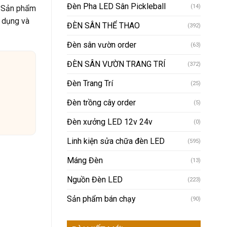
Đèn Pha LED Sân Pickleball
(14)
c. Sản phẩm
ử dụng và
ĐÈN SÂN THỂ THAO
(392)
Đèn sân vườn order
(63)
ĐÈN SÂN VƯỜN TRANG TRÍ
(372)
Đèn Trang Trí
(25)
Đèn trồng cây order
(5)
Đèn xưởng LED 12v 24v
(0)
Linh kiện sửa chữa đèn LED
(595)
Máng Đèn
(13)
Nguồn Đèn LED
(223)
Sản phẩm bán chạy
(90)