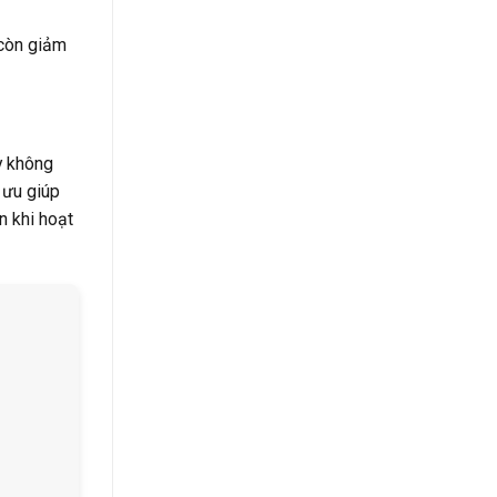
 còn giảm
y không
 ưu giúp
n khi hoạt