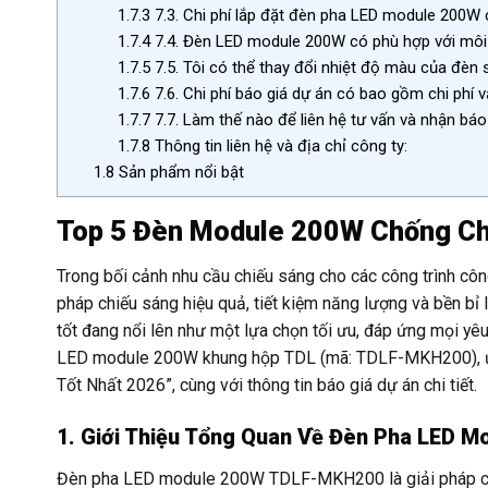
1.7.3
7.3. Chi phí lắp đặt đèn pha LED module 200W
1.7.4
7.4. Đèn LED module 200W có phù hợp với môi
1.7.5
7.5. Tôi có thể thay đổi nhiệt độ màu của đèn 
1.7.6
7.6. Chi phí báo giá dự án có bao gồm chi phí 
1.7.7
7.7. Làm thế nào để liên hệ tư vấn và nhận báo
1.7.8
Thông tin liên hệ và địa chỉ công ty:
1.8
Sản phẩm nổi bật
Top 5 Đèn Module 200W Chống Chó
Trong bối cảnh nhu cầu chiếu sáng cho các công trình côn
pháp chiếu sáng hiệu quả, tiết kiệm năng lượng và bền b
tốt đang nổi lên như một lựa chọn tối ưu, đáp ứng mọi yêu 
LED module 200W khung hộp TDL (mã: TDLF-MKH200), ứn
Tốt Nhất 2026”, cùng với thông tin báo giá dự án chi tiết.
1. Giới Thiệu Tổng Quan Về Đèn Pha LED 
Đèn pha LED module 200W TDLF-MKH200 là giải pháp chiế