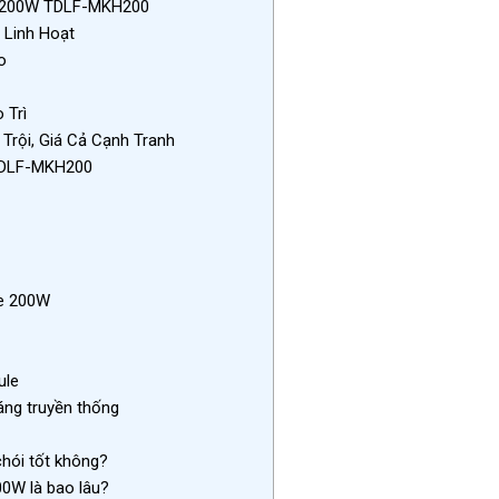
e 200W TDLF-MKH200
 Linh Hoạt
o
 Trì
Trội, Giá Cả Cạnh Tranh
 TDLF-MKH200
le 200W
ule
áng truyền thống
hói tốt không?
00W là bao lâu?