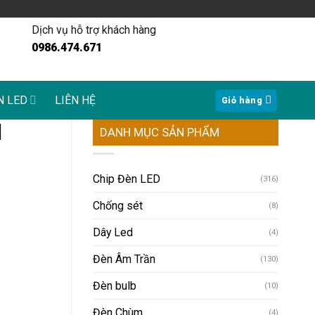
Dịch vụ hỗ trợ khách hàng
0986.474.671
N LED
LIÊN HỆ
Giỏ hàng
|
DANH MỤC SẢN PHẨM
Chip Đèn LED
(316)
Chống sét
(8)
Dây Led
(4)
Đèn Âm Trần
(130)
Đèn bulb
(10)
Đèn Chùm
(4)