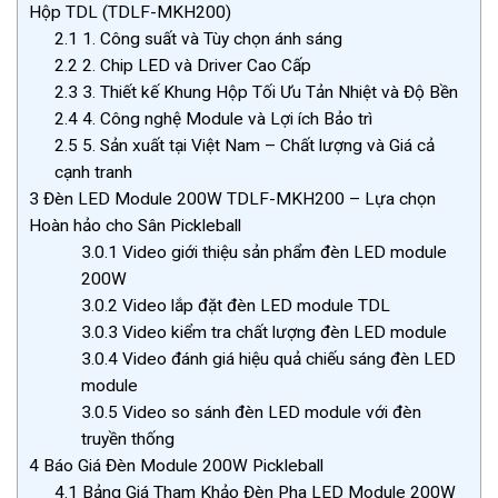
Hộp TDL (TDLF-MKH200)
2.1
1. Công suất và Tùy chọn ánh sáng
2.2
2. Chip LED và Driver Cao Cấp
2.3
3. Thiết kế Khung Hộp Tối Ưu Tản Nhiệt và Độ Bền
2.4
4. Công nghệ Module và Lợi ích Bảo trì
2.5
5. Sản xuất tại Việt Nam – Chất lượng và Giá cả
cạnh tranh
3
Đèn LED Module 200W TDLF-MKH200 – Lựa chọn
Hoàn hảo cho Sân Pickleball
3.0.1
Video giới thiệu sản phẩm đèn LED module
200W
3.0.2
Video lắp đặt đèn LED module TDL
3.0.3
Video kiểm tra chất lượng đèn LED module
3.0.4
Video đánh giá hiệu quả chiếu sáng đèn LED
module
3.0.5
Video so sánh đèn LED module với đèn
truyền thống
4
Báo Giá Đèn Module 200W Pickleball
4.1
Bảng Giá Tham Khảo Đèn Pha LED Module 200W