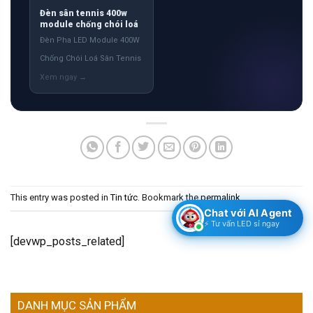
Đèn sân tennis 400w
module chống chói loá
Đèn Pha LED Module 400W
Chống Chói Loá Sân Tennis
This entry was posted in
Tin tức
. Bookmark the
permalink
.
Chat với AI Agent
⚡ Tư vấn LED sỉ ngay
[devwp_posts_related]
DANH MỤC SẢN PHẨM