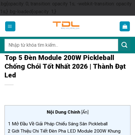
.bg{opacity: 0; transition: opacity 1s; -webkit-transition: opacity
Skip
1s;} .bg-loaded{opacity: 1;}
to
content
Tìm
kiếm:
Top 5 Đèn Module 200W Pickleball
Chống Chói Tốt Nhất 2026 | Thành Đạt
Led
Nội Dung Chính
[
Ẩn
]
1
Mở Đầu Về Giải Pháp Chiếu Sáng Sân Pickleball
2
Giới Thiệu Chi Tiết Đèn Pha LED Module 200W Khung