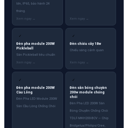
lớn, IP65, bảo hành 24
tháng.
✓
✓
Đèn pha module 200W
Đèn chiếu cây 18w
Pickleball
Chiếu sáng cảnh quan
Sân Pickleball tiêu chuẩn
✓
✓
Đèn pha module 200W
Đèn sân bóng chuyền
Cầu Lông
200w module chống
chói
Đèn Pha LED Module 200W
Đèn Pha LED 200W Sân
Sân Cầu Lông Chống Chói
Bóng Chuyền Chống Chói
TDLF-MKH200-BCV — Chip
Bridgelux/Philips/Cree,