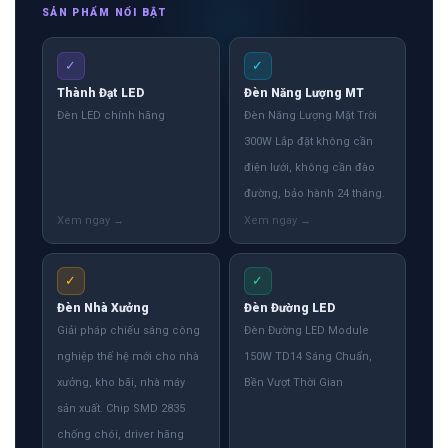
SẢN PHẨM NỔI BẬT
✓
✓
Thành Đạt LED
Đèn Năng Lượng MT
Đèn LED chính hãng
Đèn Năng Lượng Mặt Trời
300W Lắp đặt không cần
điện lưới, không cần đào
đường, bảo hành 24 tháng.
✓
✓
Đèn Nhà Xưởng
Đèn Đường LED
Giải pháp chiếu sáng công
Đèn Đường LED Module
nghiệp thế hệ mới cho nhà
150W TD14 Sáng Chuẩn,
xưởng, kho bãi, nhà máy
Bền Vượt Thời Gian
sản xuất. Chip SMD 2835
chống chói, driver hãng