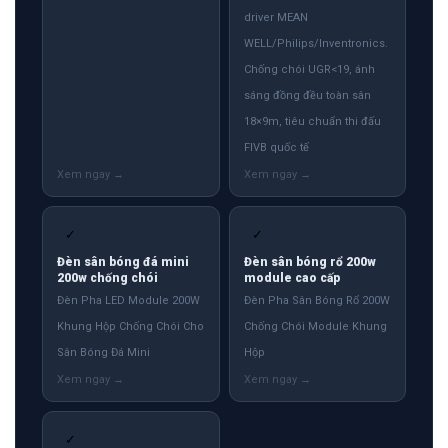
driver MEAN
WELL/Philips/Inventronics.
Chống chói UGR<19, ánh
sáng đồng đều toàn sân
18×9m, tiêu chuẩn thi đấu
FIVB quốc tế
✓
✓
Đèn sân bóng đá mini
Đèn sân bóng rổ 200w
200w chống chói
module cao cấp
Đèn Pha LED Module 200W
Đèn Pha Sân Bóng Rổ 200W
Khung Hộp Chống Chói Cho
Chống Chói Module Khung
Sân Bóng Đá Mini
Hộp
✓