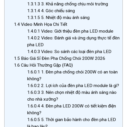
1.3.1.3
3. Khả năng chống chịu môi trường
1.3.1.4
4. Góc chiếu sáng
1.3.1.5
5. Nhiệt độ màu ánh sáng
1.4
Video Minh Họa Chi Tiết
1.4.0.1
Video: Giới thiệu đèn pha LED module
1.4.0.2
Video: Đánh giá và ứng dụng thực tế đèn
pha LED
1.4.0.3
Video: So sánh các loại đèn pha LED
1.5
Báo Giá Sỉ Đèn Pha Chống Chói 200W 2026
1.6
Câu Hỏi Thường Gặp (FAQ)
1.6.0.1
1. Đèn pha chống chói 200W có an toàn
không?
1.6.0.2
2. Lợi ích của đèn pha LED module là gì?
1.6.0.3
3. Nên chọn nhiệt độ màu ánh sáng nào
cho nhà xưởng?
1.6.0.4
4. Đèn pha LED 200W có tiết kiệm điện
không?
1.6.0.5
5. Thời gian bảo hành cho đèn pha LED
là bao lâu?