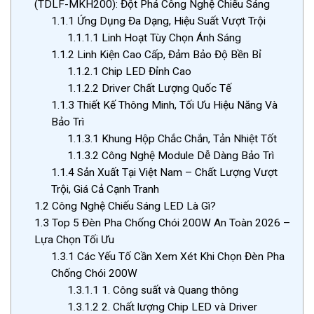
(TDLF-MKH200): Đột Phá Công Nghệ Chiếu Sáng
1.1.1
Ứng Dụng Đa Dạng, Hiệu Suất Vượt Trội
1.1.1.1
Linh Hoạt Tùy Chọn Ánh Sáng
1.1.2
Linh Kiện Cao Cấp, Đảm Bảo Độ Bền Bỉ
1.1.2.1
Chip LED Đỉnh Cao
1.1.2.2
Driver Chất Lượng Quốc Tế
1.1.3
Thiết Kế Thông Minh, Tối Ưu Hiệu Năng Và
Bảo Trì
1.1.3.1
Khung Hộp Chắc Chắn, Tản Nhiệt Tốt
1.1.3.2
Công Nghệ Module Dễ Dàng Bảo Trì
1.1.4
Sản Xuất Tại Việt Nam – Chất Lượng Vượt
Trội, Giá Cả Cạnh Tranh
1.2
Công Nghệ Chiếu Sáng LED Là Gì?
1.3
Top 5 Đèn Pha Chống Chói 200W An Toàn 2026 –
Lựa Chọn Tối Ưu
1.3.1
Các Yếu Tố Cần Xem Xét Khi Chọn Đèn Pha
Chống Chói 200W
1.3.1.1
1. Công suất và Quang thông
1.3.1.2
2. Chất lượng Chip LED và Driver