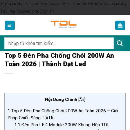
.bg{opacity: 0; transition: opacity 1s; -webkit-transition: opacity
Skip
1s;} .bg-loaded{opacity: 1;}
to
content
Tìm
kiếm:
Top 5 Đèn Pha Chống Chói 200W An
Toàn 2026 | Thành Đạt Led
Nội Dung Chính
[
Ẩn
]
1
Top 5 Đèn Pha Chống Chói 200W An Toàn 2026 – Giải
Pháp Chiếu Sáng Tối Ưu
1.1
Đèn Pha LED Module 200W Khung Hộp TDL