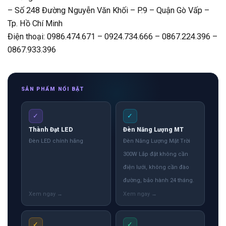
– Số 248 Đường Nguyễn Văn Khối – P.9 – Quận Gò Vấp –
Tp. Hồ Chí Minh
Điện thoại: 0986.474.671 – 0924.734.666 – 0867.224.396 –
0867.933.396
SẢN PHẨM NỔI BẬT
✓
✓
Thành Đạt LED
Đèn Năng Lượng MT
Đèn LED chính hãng
Đèn Năng Lượng Mặt Trời
300W Lắp đặt không cần
điện lưới, không cần đào
đường, bảo hành 24 tháng.
✓
✓