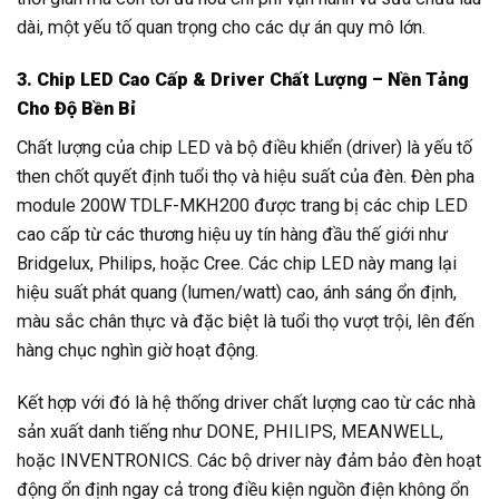
dài, một yếu tố quan trọng cho các dự án quy mô lớn.
3. Chip LED Cao Cấp & Driver Chất Lượng – Nền Tảng
Cho Độ Bền Bỉ
Chất lượng của chip LED và bộ điều khiển (driver) là yếu tố
then chốt quyết định tuổi thọ và hiệu suất của đèn. Đèn pha
module 200W TDLF-MKH200 được trang bị các chip LED
cao cấp từ các thương hiệu uy tín hàng đầu thế giới như
Bridgelux, Philips, hoặc Cree. Các chip LED này mang lại
hiệu suất phát quang (lumen/watt) cao, ánh sáng ổn định,
màu sắc chân thực và đặc biệt là tuổi thọ vượt trội, lên đến
hàng chục nghìn giờ hoạt động.
Kết hợp với đó là hệ thống driver chất lượng cao từ các nhà
sản xuất danh tiếng như DONE, PHILIPS, MEANWELL,
hoặc INVENTRONICS. Các bộ driver này đảm bảo đèn hoạt
động ổn định ngay cả trong điều kiện nguồn điện không ổn