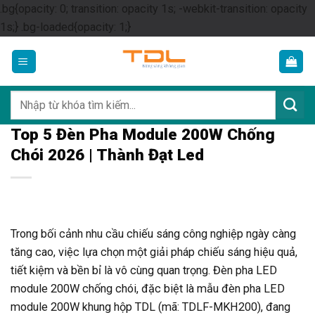
.bg{opacity: 0; transition: opacity 1s; -webkit-transition: opacity
Skip
1s;} .bg-loaded{opacity: 1;}
to
content
Tìm
kiếm:
Top 5 Đèn Pha Module 200W Chống
Chói 2026 | Thành Đạt Led
Trong bối cảnh nhu cầu chiếu sáng công nghiệp ngày càng
tăng cao, việc lựa chọn một giải pháp chiếu sáng hiệu quả,
tiết kiệm và bền bỉ là vô cùng quan trọng. Đèn pha LED
module 200W chống chói, đặc biệt là mẫu đèn pha LED
module 200W khung hộp TDL (mã: TDLF-MKH200), đang