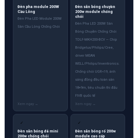
Đèn pha module 200W
Đèn sân bóng chuyền
Cầu Lông
200w module chống
chói
Đèn Pha LED Module 200W
Đèn Pha LED 200W Sân
Sân Cầu Lông Chống Chói
Bóng Chuyền Chống Chói
TDLF-MKH200-BCV — Chip
Bridgelux/Philips/Cree,
driver MEAN
WELL/Philips/Inventronics.
Chống chói UGR<19, ánh
sáng đồng đều toàn sân
18×9m, tiêu chuẩn thi đấu
FIVB quốc tế
✓
✓
Đèn sân bóng đá mini
Đèn sân bóng rổ 200w
200w chống chói
module cao cấp