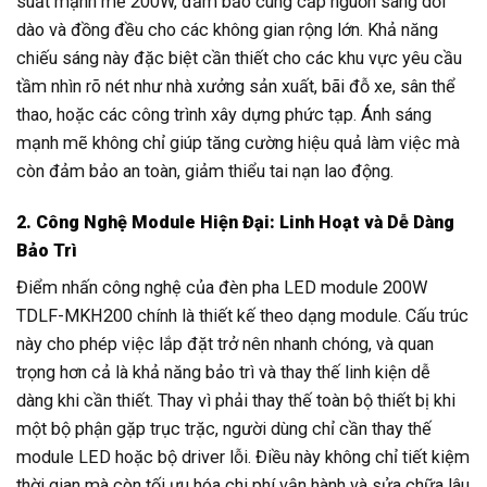
suất mạnh mẽ 200W, đảm bảo cung cấp nguồn sáng dồi
dào và đồng đều cho các không gian rộng lớn. Khả năng
chiếu sáng này đặc biệt cần thiết cho các khu vực yêu cầu
tầm nhìn rõ nét như nhà xưởng sản xuất, bãi đỗ xe, sân thể
thao, hoặc các công trình xây dựng phức tạp. Ánh sáng
mạnh mẽ không chỉ giúp tăng cường hiệu quả làm việc mà
còn đảm bảo an toàn, giảm thiểu tai nạn lao động.
2. Công Nghệ Module Hiện Đại: Linh Hoạt và Dễ Dàng
Bảo Trì
Điểm nhấn công nghệ của đèn pha LED module 200W
TDLF-MKH200 chính là thiết kế theo dạng module. Cấu trúc
này cho phép việc lắp đặt trở nên nhanh chóng, và quan
trọng hơn cả là khả năng bảo trì và thay thế linh kiện dễ
dàng khi cần thiết. Thay vì phải thay thế toàn bộ thiết bị khi
một bộ phận gặp trục trặc, người dùng chỉ cần thay thế
module LED hoặc bộ driver lỗi. Điều này không chỉ tiết kiệm
thời gian mà còn tối ưu hóa chi phí vận hành và sửa chữa lâu