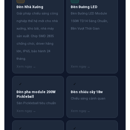
Đèn Nhà Xưởng
Đèn Đường LED
Giải pháp chiếu sáng công
Đèn Đường LED Module
nghiệp thế hệ mới cho nhà
150W TD14 Sáng Chuẩn,
xưởng, kho bãi, nhà máy
Bền Vượt Thời Gian
sản xuất. Chip SMD 2835
chống chói, driver hãng
lớn, IP65, bảo hành 24
tháng.
✓
✓
Đèn pha module 200W
Đèn chiếu cây 18w
Pickleball
Chiếu sáng cảnh quan
Sân Pickleball tiêu chuẩn
✓
✓