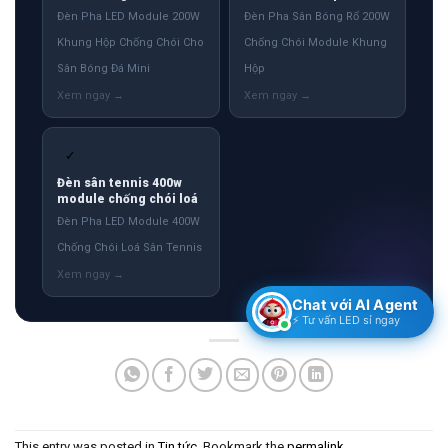
Đèn Pha LED Module 200W
Đèn Pha Sân Bóng Rổ 200W
Khung Hộp Chống Chói Cho
Chống Chói Module Khung
Sân Bóng Đá Mini
Hộp
✓
Đèn sân tennis 400w
module chống chói loá
Đèn Pha LED Module 400W
Chống Chói Loá Sân Tennis
Chat với AI Agent
⚡ Tư vấn LED sỉ ngay
This entry was posted in
Tin tức
. Bookmark the
permalink
.