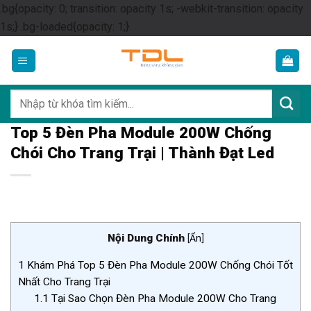
.bg{opacity: 0; transition: opacity 1s; -webkit-transition: opacity
Skip
1s;} .bg-loaded{opacity: 1;}
to
content
Tìm
kiếm:
Top 5 Đèn Pha Module 200W Chống
Chói Cho Trang Trại | Thành Đạt Led
Nội Dung Chính
[
Ẩn
]
1
Khám Phá Top 5 Đèn Pha Module 200W Chống Chói Tốt
Nhất Cho Trang Trại
1.1
Tại Sao Chọn Đèn Pha Module 200W Cho Trang