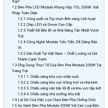
Trại?
1.2
Đèn Pha LED Module Khung Hộp TDL 200W: Giải
Pháp Toàn Diện
1.2.1
Công suất và Tùy chọn Ánh sáng Linh hoạt
1.2.2
Chip LED và Driver Cao Cấp
1.2.3
Thiết Kế Bền Bỉ và Khả Năng Tản Nhiệt Vượt
Trội
1.2.4
Công Nghệ Module Tiên Tiến, Dễ Dàng Bảo
Trì
1.2.5
Sản Xuất Tại Việt Nam – Chất Lượng và Giá
Thành Cạnh Tranh
1.3
Ứng Dụng Thực Tế Của Đèn Pha Module 200W Tại
Trang Trại
1.3.1
1. Chiếu sáng khu vực chăn nuôi
1.3.2
2. Chiếu sáng khu vực trồng trọt và nhà kính
1.3.3
3. Chiếu sáng sân bãi, lối đi và khu vực tập kết
1.3.4
4. Chiếu sáng nhà xưởng, kho bãi
1.4
Lợi Ích Của Việc Lựa Chọn Đèn Pha Chống Chói
1.5
So Sánh Đèn Pha Module 200W Với Các Loại Đèn