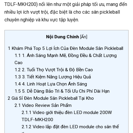
TDLF-MKH200) nổi lên như một giải pháp tối ưu, mang đến
nhiều lợi ích vượt trội, đặc biệt là cho các sân pickleball
chuyên nghiệp và khu vực tập luyện.
Nội Dung Chính
[
Ẩn
]
1
Khám Phá Top 5 Lợi Ích Của Đèn Module Sân Pickleball
1.1
1. Ánh Sáng Mạnh Mẽ, Đồng Đều & Chất Lượng
Cao
1.2
2. Tuổi Thọ Vượt Trội & Độ Bền Cao
1.3
3. Tiết Kiệm Năng Lượng Hiệu Quả
1.4
4. Linh Hoạt Lựa Chọn Ánh Sáng
1.5
5. Dễ Dàng Bảo Trì & Tối Ưu Chi Phí Dài Hạn
2
Giá Sỉ Đèn Module Sân Pickleball Tại Kho
2.1
Video Review Sản Phẩm
2.1.1
Video giới thiệu đèn LED module 200W
TDLF-MKH200
2.1.2
Video lắp đặt đèn LED module cho sân thể