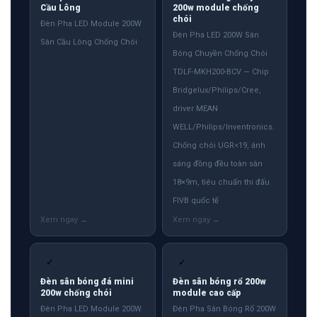
Cầu Lông
200w module chống
chói
Đèn Pha LED Module 200W
Đèn Pha LED 200W Sân
Sân Cầu Lông Chống Chói
Bóng Chuyền Chống Chói
TDLF-MKH200-BCV — Chip
Bridgelux/Philips/Cree,
driver MEAN
WELL/Philips/Inventronics.
Chống chói UGR<19, ánh
sáng đồng đều toàn sân
18×9m, tiêu chuẩn thi đấu
FIVB quốc tế
✓
✓
Đèn sân bóng đá mini
Đèn sân bóng rổ 200w
200w chống chói
module cao cấp
Đèn Pha LED Module 200W
Đèn Pha Sân Bóng Rổ 200W