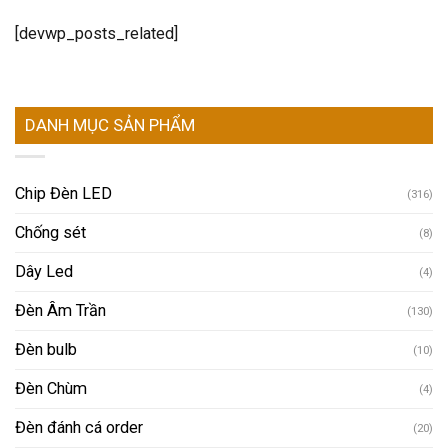
[devwp_posts_related]
DANH MỤC SẢN PHẨM
Chip Đèn LED
(316)
Chống sét
(8)
Dây Led
(4)
Đèn Âm Trần
(130)
Đèn bulb
(10)
Đèn Chùm
(4)
Đèn đánh cá order
(20)