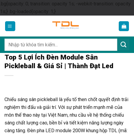
.bg{opacity: 0; transition: opacity 1s; -webkit-transition: opacity
Skip
1s;} .bg-loaded{opacity: 1;}
to
content
Tìm
kiếm:
Top 5 Lợi Ích Đèn Module Sân
Pickleball & Giá Sỉ | Thành Đạt Led
Chiếu sáng sân pickleball là yếu tố then chốt quyết định trải
nghiệm thi đấu và giải trí. Với sự phát triển mạnh mẽ của
môn thể thao này tại Việt Nam, nhu cầu về hệ thống chiếu
sáng chất lượng cao, bền bỉ và tiết kiệm năng lượng ngày
càng tăng. Đèn pha LED module 200W khung hộp TDL (mã: