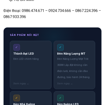
Điện thoại: 0986.474.671 – 0924.734.666 – 0867.224.396 –
0867.933.396
SẢN PHẨM NỔI BẬT
✓
✓
Thành Đạt LED
Đèn Năng Lượng MT
Đèn LED chính hãng
Đèn Năng Lượng Mặt Trời
300W Lắp đặt không cần
điện lưới, không cần đào
đường, bảo hành 24 tháng.
✓
✓
Đèn Nhà Xưởng
Đèn Đường LED