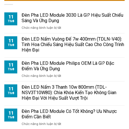
Đèn Pha LED Module 3030 Là Gì? Hiệu Suất Chiếu
11
Sáng Và Ứng Dụng
Th8
ở
Chức năng bình luận bị tắt
Đèn
Pha
Đèn LED Nấm Vuông Đế 7w 400mm (TDLN-V40):
11
LED
Tinh Hoa Chiếu Sáng Hiệu Suất Cao Cho Công Trình
Th8
Module
Hiện Đại
3030
Là
Đèn Pha LED Module Philips OEM Là Gì? Đặc
Gì?
11
Điểm Và Ứng Dụng
Hiệu
Th8
Suất
ở
Chức năng bình luận bị tắt
Chiếu
Đèn
Sáng
Pha
Đèn LED Nấm 3 Thanh 10w 800mm (TDL-
11
Và
LED
NSV3T10W80): Chìa Khóa Kiến Tạo Không Gian
Th8
Ứng
Module
Hiện Đại Với Hiệu Suất Vượt Trội
Dụng
Philips
OEM
Đèn Pha LED Module Có Tốt Không? Ưu Nhược
Là
11
Điểm Cần Biết
Gì?
Th8
Đặc
ở
Chức năng bình luận bị tắt
Điểm
Đèn