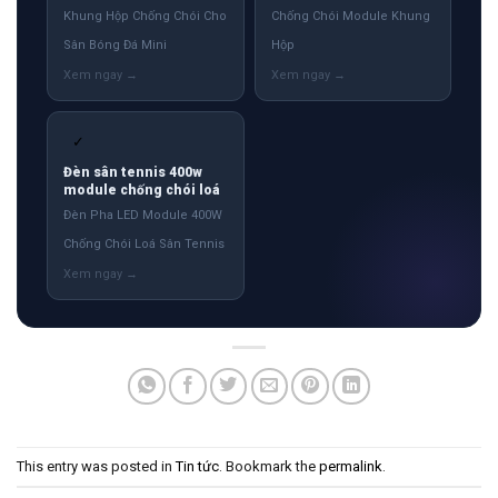
Khung Hộp Chống Chói Cho
Chống Chói Module Khung
Sân Bóng Đá Mini
Hộp
✓
Đèn sân tennis 400w
module chống chói loá
Đèn Pha LED Module 400W
Chống Chói Loá Sân Tennis
This entry was posted in
Tin tức
. Bookmark the
permalink
.