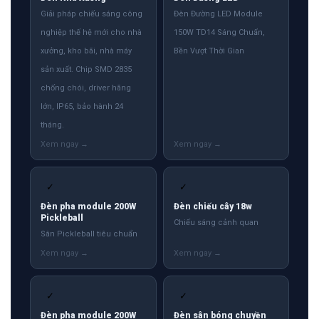
Giải pháp chiếu sáng công
Đèn Đường LED Module
nghiệp thế hệ mới cho nhà
150W TD14 Sáng Chuẩn,
xưởng, kho bãi, nhà máy
Bền Vượt Thời Gian
sản xuất. Chip SMD 2835
chống chói, driver hãng
lớn, IP65, bảo hành 24
tháng.
✓
✓
Đèn pha module 200W
Đèn chiếu cây 18w
Pickleball
Chiếu sáng cảnh quan
Sân Pickleball tiêu chuẩn
✓
✓
Đèn pha module 200W
Đèn sân bóng chuyền