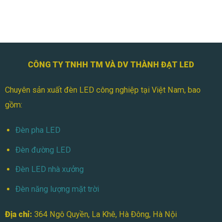
Và
Pha
Ứng
LED
Dụng
Module
Có
Tốt
Không?
Ưu
CÔNG TY TNHH TM VÀ DV THÀNH ĐẠT LED
Nhược
Điểm
Chuyên sản xuất đèn LED công nghiệp tại Việt Nam, bao
Cần
Biết
gồm:
Đèn pha LED
Đèn đường LED
Đèn LED nhà xưởng
Đèn năng lượng mặt trời
Địa chỉ:
364 Ngô Quyền, La Khê, Hà Đông, Hà Nội