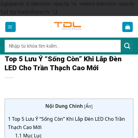
.bg{opacity: 0; transition: opacity 1s; -webkit-transition: opacity
Skip
1s;} .bg-loaded{opacity: 1;}
to
content
Tìm
kiếm:
Top 5 Lưu Ý “Sống Còn” Khi Lắp Đèn
LED Cho Trần Thạch Cao Mới
Nội Dung Chính
[
Ẩn
]
1
Top 5 Lưu Ý “Sống Còn” Khi Lắp Đèn LED Cho Trần
Thạch Cao Mới
1.1
Mục Lục