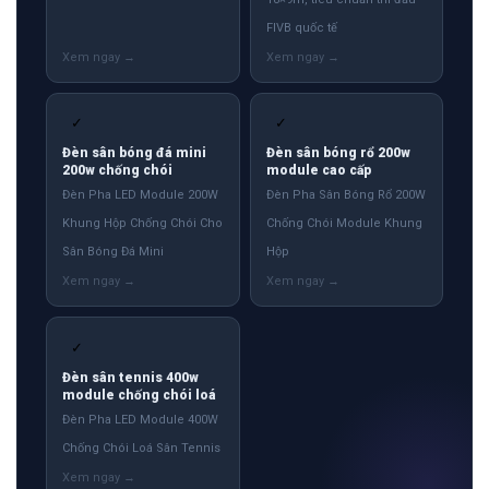
FIVB quốc tế
✓
✓
Đèn sân bóng đá mini
Đèn sân bóng rổ 200w
200w chống chói
module cao cấp
Đèn Pha LED Module 200W
Đèn Pha Sân Bóng Rổ 200W
Khung Hộp Chống Chói Cho
Chống Chói Module Khung
Sân Bóng Đá Mini
Hộp
✓
Đèn sân tennis 400w
module chống chói loá
Đèn Pha LED Module 400W
Chống Chói Loá Sân Tennis