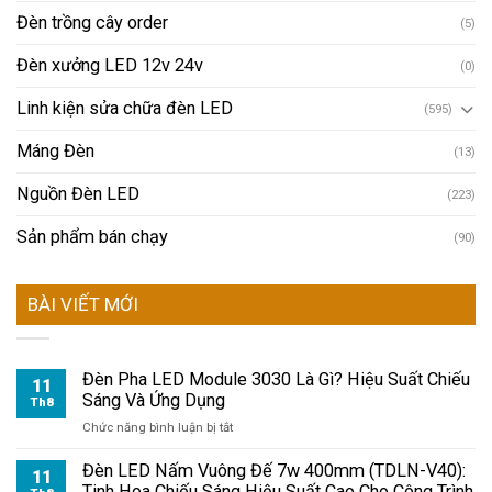
Đèn trồng cây order
(5)
Đèn xưởng LED 12v 24v
(0)
Linh kiện sửa chữa đèn LED
(595)
Máng Đèn
(13)
Nguồn Đèn LED
(223)
Sản phẩm bán chạy
(90)
BÀI VIẾT MỚI
Đèn Pha LED Module 3030 Là Gì? Hiệu Suất Chiếu
11
Sáng Và Ứng Dụng
Th8
ở
Chức năng bình luận bị tắt
Đèn
Pha
Đèn LED Nấm Vuông Đế 7w 400mm (TDLN-V40):
11
LED
Tinh Hoa Chiếu Sáng Hiệu Suất Cao Cho Công Trình