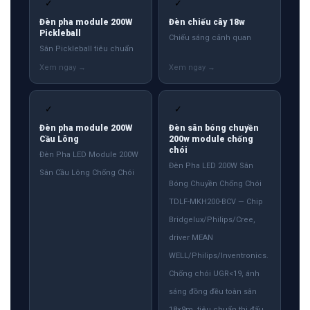
✓
✓
Đèn pha module 200W
Đèn chiếu cây 18w
Pickleball
Chiếu sáng cảnh quan
Sân Pickleball tiêu chuẩn
✓
✓
Đèn pha module 200W
Đèn sân bóng chuyền
Cầu Lông
200w module chống
chói
Đèn Pha LED Module 200W
Đèn Pha LED 200W Sân
Sân Cầu Lông Chống Chói
Bóng Chuyền Chống Chói
TDLF-MKH200-BCV — Chip
Bridgelux/Philips/Cree,
driver MEAN
WELL/Philips/Inventronics.
Chống chói UGR<19, ánh
sáng đồng đều toàn sân
18×9m, tiêu chuẩn thi đấu