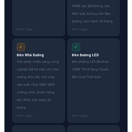
300W Lắp đặt không cần
điện lưới, không cần đào
đường, bảo hành 24 tháng.
✓
✓
Đèn Nhà Xưởng
Đèn Đường LED
Giải pháp chiếu sáng công
Đèn Đường LED Module
nghiệp thế hệ mới cho nhà
150W TD14 Sáng Chuẩn,
xưởng, kho bãi, nhà máy
Bền Vượt Thời Gian
sản xuất. Chip SMD 2835
chống chói, driver hãng
lớn, IP65, bảo hành 24
tháng.