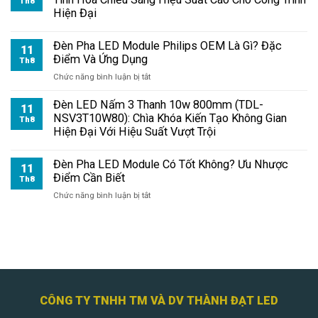
Th8
Module
Hiện Đại
3030
Là
Đèn Pha LED Module Philips OEM Là Gì? Đặc
Gì?
11
Điểm Và Ứng Dụng
Hiệu
Th8
Suất
ở
Chức năng bình luận bị tắt
Chiếu
Đèn
Sáng
Pha
Đèn LED Nấm 3 Thanh 10w 800mm (TDL-
11
Và
LED
NSV3T10W80): Chìa Khóa Kiến Tạo Không Gian
Th8
Ứng
Module
Hiện Đại Với Hiệu Suất Vượt Trội
Dụng
Philips
OEM
Đèn Pha LED Module Có Tốt Không? Ưu Nhược
Là
11
Điểm Cần Biết
Gì?
Th8
Đặc
ở
Chức năng bình luận bị tắt
Điểm
Đèn
Và
Pha
Ứng
LED
Dụng
Module
Có
Tốt
Không?
Ưu
CÔNG TY TNHH TM VÀ DV THÀNH ĐẠT LED
Nhược