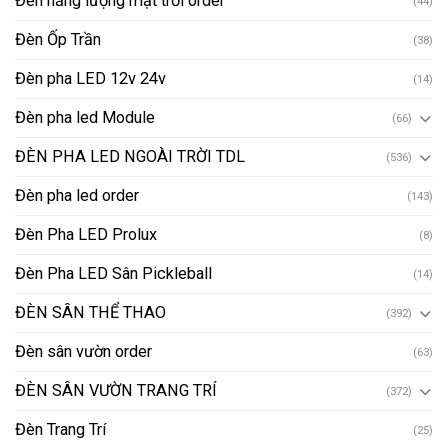
Đèn năng lượng mặt trời order
(44)
Đèn Ốp Trần
(38)
Đèn pha LED 12v 24v
(14)
Đèn pha led Module
(66)
ĐÈN PHA LED NGOÀI TRỜI TDL
(536)
Đèn pha led order
(143)
Đèn Pha LED Prolux
(8)
Đèn Pha LED Sân Pickleball
(14)
ĐÈN SÂN THỂ THAO
(392)
Đèn sân vườn order
(63)
ĐÈN SÂN VƯỜN TRANG TRÍ
(372)
Đèn Trang Trí
(25)