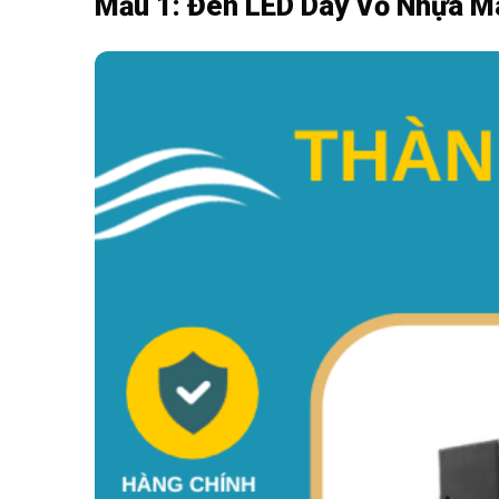
Mẫu 1: Đèn LED Dây Vỏ Nhựa M