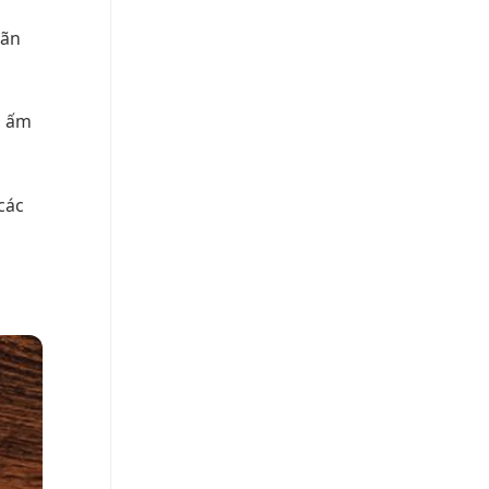
iãn
n ấm
các