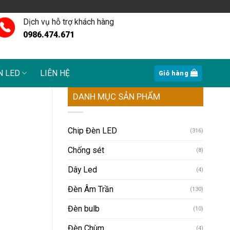
Dịch vụ hỗ trợ khách hàng
0986.474.671
N LED
LIÊN HỆ
Giỏ hàng
DANH MỤC SẢN PHẨM
Chip Đèn LED
(316)
Chống sét
(8)
Dây Led
(4)
Đèn Âm Trần
(130)
Đèn bulb
(10)
Đèn Chùm
(4)