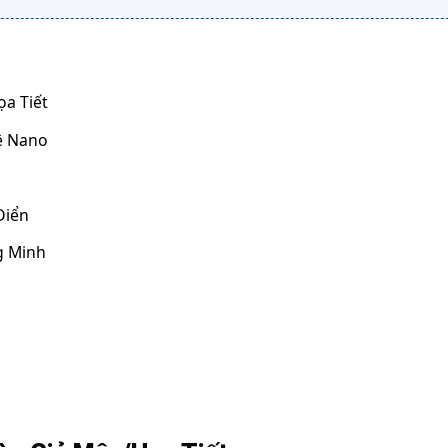
a Tiết
ệ Nano
Điển
g Minh