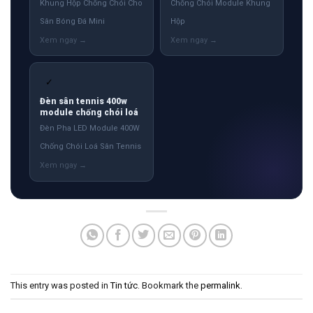
Khung Hộp Chống Chói Cho
Chống Chói Module Khung
Sân Bóng Đá Mini
Hộp
✓
Đèn sân tennis 400w
module chống chói loá
Đèn Pha LED Module 400W
Chống Chói Loá Sân Tennis
This entry was posted in
Tin tức
. Bookmark the
permalink
.