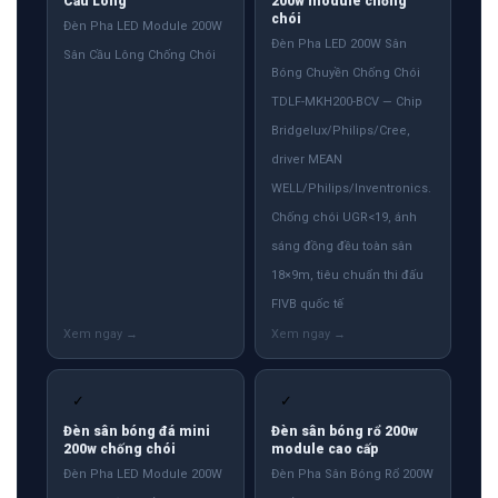
Cầu Lông
200w module chống
chói
Đèn Pha LED Module 200W
Đèn Pha LED 200W Sân
Sân Cầu Lông Chống Chói
Bóng Chuyền Chống Chói
TDLF-MKH200-BCV — Chip
Bridgelux/Philips/Cree,
driver MEAN
WELL/Philips/Inventronics.
Chống chói UGR<19, ánh
sáng đồng đều toàn sân
18×9m, tiêu chuẩn thi đấu
FIVB quốc tế
✓
✓
Đèn sân bóng đá mini
Đèn sân bóng rổ 200w
200w chống chói
module cao cấp
Đèn Pha LED Module 200W
Đèn Pha Sân Bóng Rổ 200W