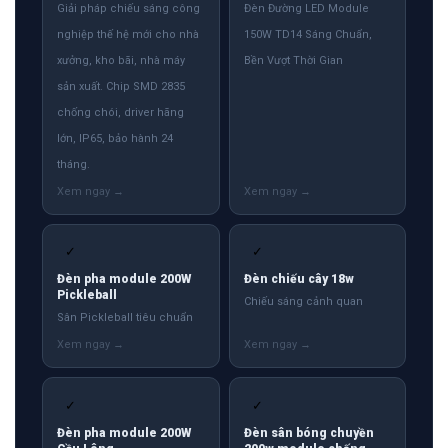
Giải pháp chiếu sáng công
Đèn Đường LED Module
nghiệp thế hệ mới cho nhà
150W TD14 Sáng Chuẩn,
xưởng, kho bãi, nhà máy
Bền Vượt Thời Gian
sản xuất. Chip SMD 2835
chống chói, driver hãng
lớn, IP65, bảo hành 24
tháng.
✓
✓
Đèn pha module 200W
Đèn chiếu cây 18w
Pickleball
Chiếu sáng cảnh quan
Sân Pickleball tiêu chuẩn
✓
✓
Đèn pha module 200W
Đèn sân bóng chuyền