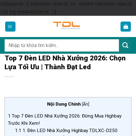
.bg{opacity: 0; transition: opacity 1s; -webkit-transition: opacity
Skip
1s;} .bg-loaded{opacity: 1;}
to
content
Tìm
kiếm:
Top 7 Đèn LED Nhà Xưởng 2026: Chọn
Lựa Tối Ưu | Thành Đạt Led
Nội Dung Chính
[
Ẩn
]
1
Top 7 Đèn LED Nhà Xưởng 2026: Đừng Mua Highbay
Trước Khi Xem!
1.1
1. Đèn LED Nhà Xưởng Highbay TDLXC-D250