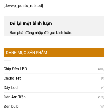
[devwp_posts_related]
Để lại một bình luận
Bạn phải
đăng nhập
để gửi bình luận.
DANH MỤC SẢN PHẨM
Chip Đèn LED
(316)
Chống sét
(8)
Dây Led
(4)
Đèn Âm Trần
(130)
Đèn bulb
(10)