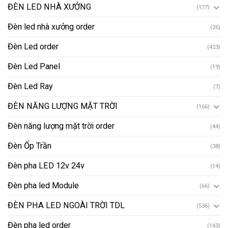
ĐÈN LED NHÀ XƯỞNG
(177)
Đèn led nhà xưởng order
(26)
Đèn Led order
(423)
Đèn Led Panel
(19)
Đèn Led Ray
(7)
ĐÈN NĂNG LƯỢNG MẶT TRỜI
(166)
Đèn năng lượng mặt trời order
(44)
Đèn Ốp Trần
(38)
Đèn pha LED 12v 24v
(14)
Đèn pha led Module
(66)
ĐÈN PHA LED NGOÀI TRỜI TDL
(536)
Đèn pha led order
(143)