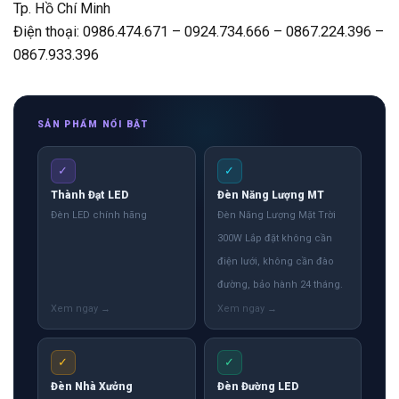
Tp. Hồ Chí Minh
Điện thoại: 0986.474.671 – 0924.734.666 – 0867.224.396 –
0867.933.396
SẢN PHẨM NỔI BẬT
✓
✓
Thành Đạt LED
Đèn Năng Lượng MT
Đèn LED chính hãng
Đèn Năng Lượng Mặt Trời
300W Lắp đặt không cần
điện lưới, không cần đào
đường, bảo hành 24 tháng.
✓
✓
Đèn Nhà Xưởng
Đèn Đường LED