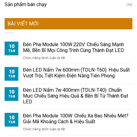
Sản phẩm bán chạy
(90)
BÀI VIẾT MỚI
Đèn Pha Module 100W 220V: Chiếu Sáng Mạnh
10
Mẽ, Bền Bỉ Mọi Công Trình Cùng Thành Đạt LED
Th8
ở
Chức năng bình luận bị tắt
Đèn
Pha
Đèn LED Nấm 7w 600mm (TDLN-T60): Hiệu Suất
10
Module
Vượt Trội, Tiết Kiệm Điện Năng Tiên Phong
Th8
100W
220V:
Đèn LED Nấm 7w 400mm (TDLN-T40): Chuẩn
Chiếu
10
Mực Chiếu Sáng Hiệu Quả & Bền Bỉ Từ Thành Đạt
Sáng
Th8
LED
Mạnh
Mẽ,
Bền
Đèn Pha Module 100W: Chiếu Xa Bao Nhiêu Mét?
10
Bỉ
Giải Mã Khoảng Cách & Hiệu Suất
Th8
Mọi
ở
Chức năng bình luận bị tắt
Công
Đèn
Trình