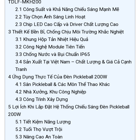
TDLF-MKH200
2.1
Công Suất và Khả Năng Chiếu Sáng Mạnh Mẽ
2.2
Tùy Chọn Ánh Sáng Linh Hoạt
2.3
Chip LED Cao Cấp và Driver Chất Lượng Cao
3
Thiết Kế Bền Bỉ, Chống Chịu Môi Trường Khắc Nghiệt
3.1
Khung Hộp Tản Nhiệt Hiệu Quả
3.2
Công Nghệ Module Tiên Tiến
3.3
Chống Nước và Bụi Chuẩn IP65
3.4
Sản Xuất Tại Việt Nam – Chất Lượng & Giá Cả Cạnh
Tranh
4
Ứng Dụng Thực Tế Của Đèn Pickleball 200W
4.1
Sân Pickleball & Các Môn Thể Thao Khác
4.2
Nhà Xưởng, Khu Công Nghiệp
4.3
Công Trình Xây Dựng
5
Lợi Ích Khi Lắp Đặt Hệ Thống Chiếu Sáng Đèn Pickleball
200W
5.1
Tiết Kiệm Năng Lượng
5.2
Tuổi Thọ Vượt Trội
5.3
Nâng Cao An Toàn