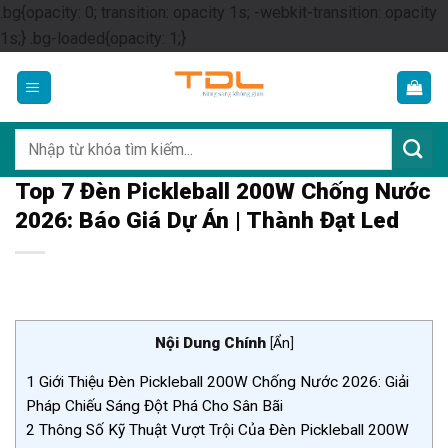
.bg{opacity: 0; transition: opacity 1s; -webkit-transition: opacity
Skip
1s;} .bg-loaded{opacity: 1;}
to
content
Tìm
kiếm:
Top 7 Đèn Pickleball 200W Chống Nước
2026: Báo Giá Dự Án | Thành Đạt Led
Nội Dung Chính
[
Ẩn
]
1
Giới Thiệu Đèn Pickleball 200W Chống Nước 2026: Giải
Pháp Chiếu Sáng Đột Phá Cho Sân Bãi
2
Thông Số Kỹ Thuật Vượt Trội Của Đèn Pickleball 200W