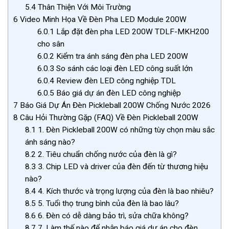
5.4
Thân Thiện Với Môi Trường
6
Video Minh Họa Về Đèn Pha LED Module 200W
6.0.1
Lắp đặt đèn pha LED 200W TDLF-MKH200
cho sân
6.0.2
Kiểm tra ánh sáng đèn pha LED 200W
6.0.3
So sánh các loại đèn LED công suất lớn
6.0.4
Review đèn LED công nghiệp TDL
6.0.5
Báo giá dự án đèn LED công nghiệp
7
Báo Giá Dự Án Đèn Pickleball 200W Chống Nước 2026
8
Câu Hỏi Thường Gặp (FAQ) Về Đèn Pickleball 200W
8.1
1. Đèn Pickleball 200W có những tùy chọn màu sắc
ánh sáng nào?
8.2
2. Tiêu chuẩn chống nước của đèn là gì?
8.3
3. Chip LED và driver của đèn đến từ thương hiệu
nào?
8.4
4. Kích thước và trọng lượng của đèn là bao nhiêu?
8.5
5. Tuổi thọ trung bình của đèn là bao lâu?
8.6
6. Đèn có dễ dàng bảo trì, sửa chữa không?
8.7
7. Làm thế nào để nhận báo giá dự án cho đèn