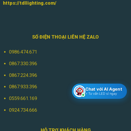
https://tdllighting.com/
SỐ ĐIỆN THOẠI LIÊN HỆ ZALO
0986.474.671
0867.330.396
0867.224.396
0867.933.396
Chat với AI Agent
⚡ Tư vấn LED sỉ ngay
0559.661.169
0924.734.666
HỖ TRỢ KHÁCH HÀNG