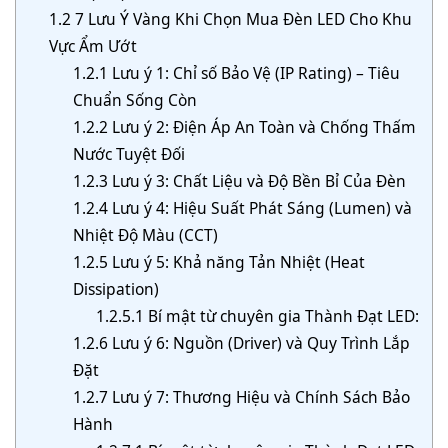
1.2
7 Lưu Ý Vàng Khi Chọn Mua Đèn LED Cho Khu
Vực Ẩm Ướt
1.2.1
Lưu ý 1: Chỉ số Bảo Vệ (IP Rating) – Tiêu
Chuẩn Sống Còn
1.2.2
Lưu ý 2: Điện Áp An Toàn và Chống Thấm
Nước Tuyệt Đối
1.2.3
Lưu ý 3: Chất Liệu và Độ Bền Bỉ Của Đèn
1.2.4
Lưu ý 4: Hiệu Suất Phát Sáng (Lumen) và
Nhiệt Độ Màu (CCT)
1.2.5
Lưu ý 5: Khả năng Tản Nhiệt (Heat
Dissipation)
1.2.5.1
Bí mật từ chuyên gia Thành Đạt LED:
1.2.6
Lưu ý 6: Nguồn (Driver) và Quy Trình Lắp
Đặt
1.2.7
Lưu ý 7: Thương Hiệu và Chính Sách Bảo
Hành