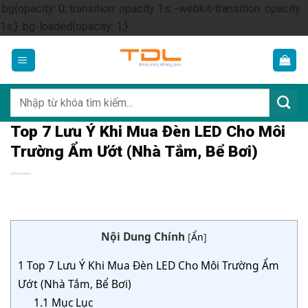
.bg{opacity: 0; transition: opacity 1s; -webkit-transition: opacity
Skip
1s;} .bg-loaded{opacity: 1;}
to
content
Tìm
kiếm:
Top 7 Lưu Ý Khi Mua Đèn LED Cho Môi
Trường Ẩm Ướt (Nhà Tắm, Bể Bơi)
Nội Dung Chính
[
Ẩn
]
1
Top 7 Lưu Ý Khi Mua Đèn LED Cho Môi Trường Ẩm
Ướt (Nhà Tắm, Bể Bơi)
1.1
Mục Lục