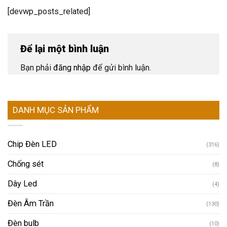
[devwp_posts_related]
Để lại một bình luận
Bạn phải
đăng nhập
để gửi bình luận.
DANH MỤC SẢN PHẨM
Chip Đèn LED
(316)
Chống sét
(8)
Dây Led
(4)
Đèn Âm Trần
(130)
Đèn bulb
(10)