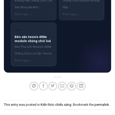
Khung Hộp Chống Chói Cho
Chống Chói Module Khung
Sân Bóng Đá Mini
Hộp
✓
Đèn sân tennis 400w
module chống chói loá
Đèn Pha LED Module 400W
Chống Chói Loá Sân Tennis
This entry was posted in
Kiến thức chiếu sáng
. Bookmark the
permalink
.