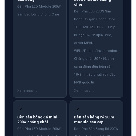
chói
Đèn Pha LED Module 200W
Đèn Pha LED 200W Sân
Sân Cầu Lông Chống Chói
Bóng Chuyền Chống Chói
TDLF-MKH200-BCV — Chip
Bridgelux/Philips/Cree,
driver MEAN
WELL/Philips/Inventronics.
Chống chói UGR<19, ánh
sáng đồng đều toàn sân
18×9m, tiêu chuẩn thi đấu
FIVB quốc tế
✓
✓
Đèn sân bóng đá mini
Đèn sân bóng rổ 200w
200w chống chói
module cao cấp
Đèn Pha LED Module 200W
Đèn Pha Sân Bóng Rổ 200W