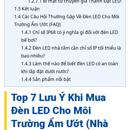
1.2.7.1
Bí mật từ chuyên gia Thành Đạt LED:
1.3
Kết luận
1.4
Các Câu Hỏi Thường Gặp Về Đèn LED Cho Môi
Trường Ẩm Ướt (FAQ)
1.4.1
Chỉ số IP68 có ý nghĩa gì đối với đèn LED
bể bơi?
1.4.2
Đèn LED nhà tắm cần chỉ số IP tối thiểu là
bao nhiêu?
1.4.3
Làm thế nào để biết đèn LED có an toàn
khi lắp đặt dưới nước?
1.4.4
Sản phẩm nổi bật
Top 7 Lưu Ý Khi Mua
Đèn LED Cho Môi
Trường Ẩm Ướt (Nhà