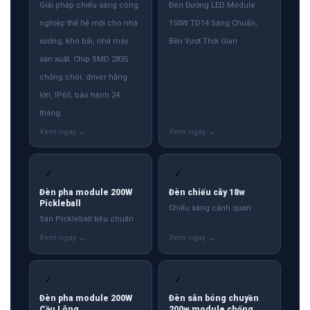
Giải pháp chiếu sáng công
Đèn Đường LED Module
nghiệp thế hệ mới cho nhà
150W TD14 Sáng Chuẩn,
xưởng, kho bãi, nhà máy
Bền Vượt Thời Gian
sản xuất. Chip SMD 2835
chống chói, driver hãng
lớn, IP65, bảo hành 24
tháng.
✓
✓
Đèn pha module 200W
Đèn chiếu cây 18w
Pickleball
Chiếu sáng cảnh quan
Sân Pickleball tiêu chuẩn
✓
✓
Đèn pha module 200W
Đèn sân bóng chuyền
Cầu Lông
200w module chống