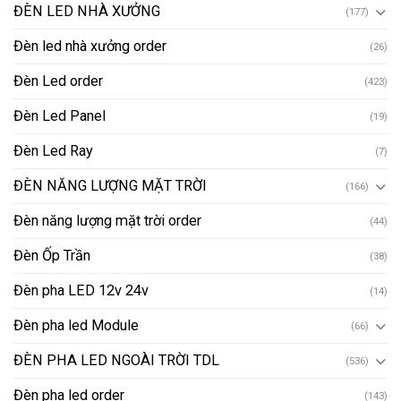
ĐÈN LED NHÀ XƯỞNG
(177)
Đèn led nhà xưởng order
(26)
Đèn Led order
(423)
Đèn Led Panel
(19)
Đèn Led Ray
(7)
ĐÈN NĂNG LƯỢNG MẶT TRỜI
(166)
Đèn năng lượng mặt trời order
(44)
Đèn Ốp Trần
(38)
Đèn pha LED 12v 24v
(14)
Đèn pha led Module
(66)
ĐÈN PHA LED NGOÀI TRỜI TDL
(536)
Đèn pha led order
(143)