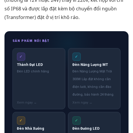
(thường là 12V hoặc 24V) thay vì 220V, kết hợp với chỉ
số IP68 và được lắp đặt kèm bộ chuyển đổi nguồn
(Transformer) đặt ở vị trí khô ráo.
SẢN PHẨM NỔI BẬT
✓
✓
Thành Đạt LED
Đèn Năng Lượng MT
Đèn LED chính hãng
Đèn Năng Lượng Mặt Trời
300W Lắp đặt không cần
điện lưới, không cần đào
đường, bảo hành 24 tháng.
✓
✓
Đèn Nhà Xưởng
Đèn Đường LED