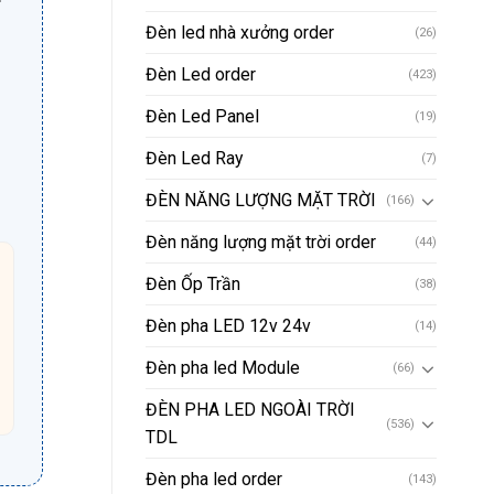
Đèn led nhà xưởng order
(26)
Đèn Led order
(423)
Đèn Led Panel
(19)
Đèn Led Ray
(7)
ĐÈN NĂNG LƯỢNG MẶT TRỜI
(166)
Đèn năng lượng mặt trời order
(44)
Đèn Ốp Trần
(38)
Đèn pha LED 12v 24v
(14)
Đèn pha led Module
(66)
ĐÈN PHA LED NGOÀI TRỜI
(536)
TDL
Đèn pha led order
(143)