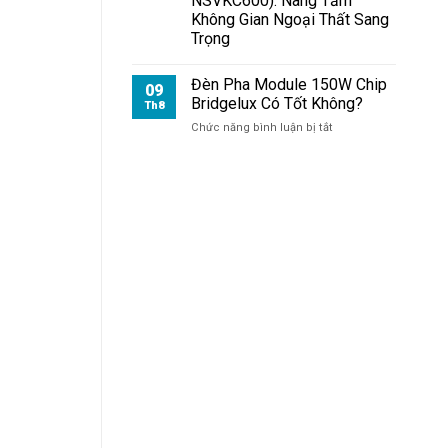
NSVKC600): Nâng Tầm
Chip
Không Gian Ngoại Thất Sang
Philips
Trọng
Sáng
Đến
Mức
Đèn Pha Module 150W Chip
09
Nào?
Bridgelux Có Tốt Không?
Th8
ở
Chức năng bình luận bị tắt
Đèn
Pha
Module
150W
Chip
Bridgelux
Có
Tốt
Không?