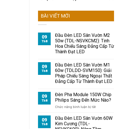
BÀI VIẾT MỚI
Đầu Đèn LED Sân Vườn M2
09
50w (TDL-NSVKCM2): Tinh
Th8
Hoa Chiếu Sáng Đẳng Cấp Từ
Thành Đạt LED
Đầu Đèn LED Sân Vườn M1
09
60w (TDLDD-SVM150): Giải
Th8
Pháp Chiếu Sáng Ngoại Thất
Đẳng Cấp Từ Thành Đạt LED
Đèn Pha Module 150W Chip
09
Philips Sáng Đến Mức Nào?
Th8
ở
Chức năng bình luận bị tắt
Đèn
Pha
Đầu Đèn LED Sân Vườn 60W
09
Module
Kim Cương (TDL-
Th8
150W