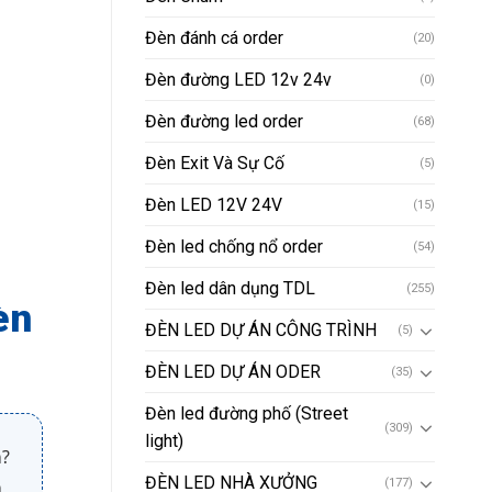
Đèn đánh cá order
(20)
Đèn đường LED 12v 24v
(0)
Đèn đường led order
(68)
Đèn Exit Và Sự Cố
(5)
Đèn LED 12V 24V
(15)
Đèn led chống nổ order
(54)
Đèn led dân dụng TDL
(255)
èn
ĐÈN LED DỰ ÁN CÔNG TRÌNH
(5)
ĐÈN LED DỰ ÁN ODER
(35)
Đèn led đường phố (Street
(309)
light)
n?
ĐÈN LED NHÀ XƯỞNG
n
(177)