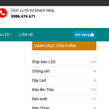
Dịch vụ hỗ trợ khách hàng
0986.474.671
N LED
LIÊN HỆ
Giỏ hàng
DANH MỤC SẢN PHẨM
Chip Đèn LED
(316)
Chống sét
(8)
Dây Led
(4)
Đèn Âm Trần
(130)
Đèn bulb
(10)
Đèn Chùm
(4)