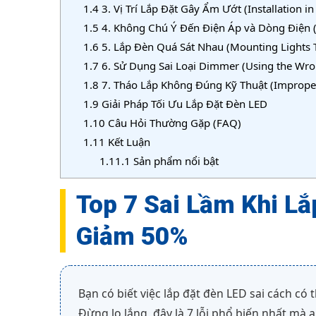
1.4
3. Vị Trí Lắp Đặt Gây Ẩm Ướt (Installation 
1.5
4. Không Chú Ý Đến Điện Áp và Dòng Điện (
1.6
5. Lắp Đèn Quá Sát Nhau (Mounting Lights T
1.7
6. Sử Dụng Sai Loại Dimmer (Using the Wro
1.8
7. Tháo Lắp Không Đúng Kỹ Thuật (Improper 
1.9
Giải Pháp Tối Ưu Lắp Đặt Đèn LED
1.10
Câu Hỏi Thường Gặp (FAQ)
1.11
Kết Luận
1.11.1
Sản phẩm nổi bật
Top 7 Sai Lầm Khi Lắ
Giảm 50%
Bạn có biết việc lắp đặt đèn LED sai cách có
Đừng lo lắng, đây là 7 lỗi phổ biến nhất mà