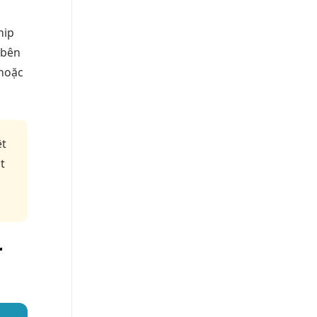
hip
 bên
 hoặc
ệt
t
r