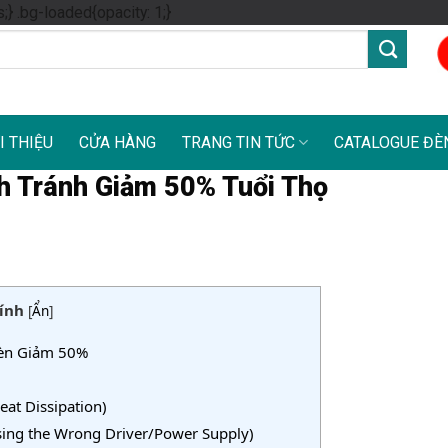
Skip
s;} .bg-loaded{opacity: 1;}
to
content
I THIỆU
CỬA HÀNG
TRANG TIN TỨC
CATALOGUE ĐÈ
h Tránh Giảm 50% Tuổi Thọ
ính
[
Ẩn
]
Đèn Giảm 50%
eat Dissipation)
ing the Wrong Driver/Power Supply)