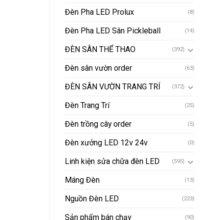
Đèn Pha LED Prolux
(8)
Đèn Pha LED Sân Pickleball
(14)
ĐÈN SÂN THỂ THAO
(392)
Đèn sân vườn order
(63)
ĐÈN SÂN VƯỜN TRANG TRÍ
(372)
Đèn Trang Trí
(25)
Đèn trồng cây order
(5)
Đèn xưởng LED 12v 24v
(0)
Linh kiện sửa chữa đèn LED
(595)
Máng Đèn
(13)
Nguồn Đèn LED
(223)
Sản phẩm bán chạy
(90)