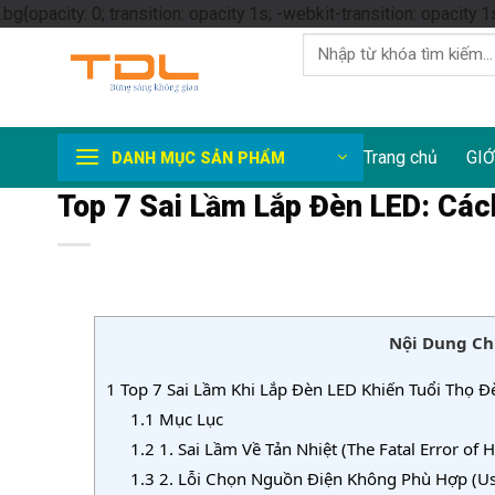
.bg{opacity: 0; transition: opacity 1s; -webkit-transition: opacity 1
Tìm
kiếm:
Trang chủ
GIỚ
DANH MỤC SẢN PHẨM
Top 7 Sai Lầm Lắp Đèn LED: Các
Nội Dung Ch
1
Top 7 Sai Lầm Khi Lắp Đèn LED Khiến Tuổi Thọ 
1.1
Mục Lục
1.2
1. Sai Lầm Về Tản Nhiệt (The Fatal Error of H
1.3
2. Lỗi Chọn Nguồn Điện Không Phù Hợp (Us