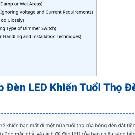
in Damp or Wet Areas)
Ignoring Voltage and Current Requirements)
oo Closely)
ng Type of Dimmer Switch)
Handling and Installation Techniques)
p Đèn LED Khiến Tuổi Thọ Đ
 thể khiến bạn mất đi một nửa tuổi thọ của bóng đèn đắt tiề
 ai cũng mắc phải và cách để đèn LED của bạn chiếu sáng bề