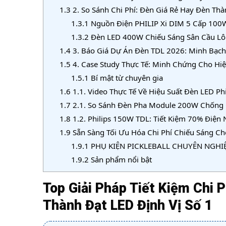
1.3
2. So Sánh Chi Phí: Đèn Giá Rẻ Hay Đèn Th
1.3.1
Nguồn Điện PHILIP Xi DIM 5 Cấp 100W
1.3.2
Đèn LED 400W Chiếu Sáng Sân Cầu Lôn
1.4
3. Báo Giá Dự Án Đèn TDL 2026: Minh Bạch
1.5
4. Case Study Thực Tế: Minh Chứng Cho Hiệ
1.5.1
Bí mật từ chuyên gia
1.6
1.1. Video Thực Tế Về Hiệu Suất Đèn LED Ph
1.7
2.1. So Sánh Đèn Pha Module 200W Chống 
1.8
1.2. Philips 150W TDL: Tiết Kiệm 70% Điện 
1.9
Sẵn Sàng Tối Ưu Hóa Chi Phí Chiếu Sáng C
1.9.1
PHỤ KIỆN PICKLEBALL CHUYÊN NGHI
1.9.2
Sản phẩm nổi bật
Top Giải Pháp Tiết Kiệm Chi 
Thành Đạt LED Định Vị Số 1