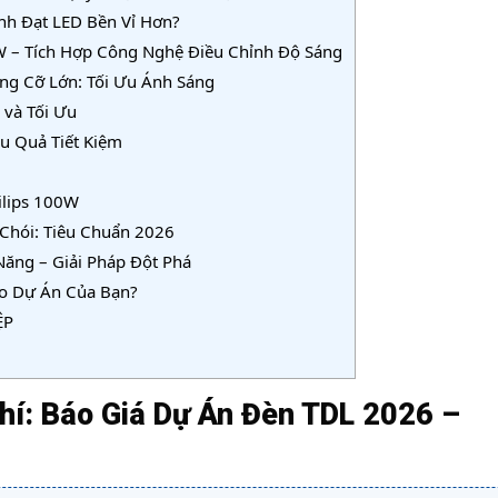
ành Đạt LED Bền Vỉ Hơn?
 – Tích Hợp Công Nghệ Điều Chỉnh Độ Sáng
g Cỡ Lớn: Tối Ưu Ánh Sáng
 và Tối Ưu
u Quả Tiết Kiệm
ilips 100W
Chói: Tiêu Chuẩn 2026
Năng – Giải Pháp Đột Phá
ho Dự Án Của Bạn?
ỆP
Phí: Báo Giá Dự Án Đèn TDL 2026 –