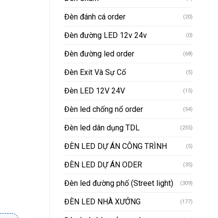
Đèn đánh cá order
(20)
Đèn đường LED 12v 24v
(0)
Đèn đường led order
(68)
Đèn Exit Và Sự Cố
(5)
Đèn LED 12V 24V
(15)
Đèn led chống nổ order
(54)
Đèn led dân dụng TDL
(255)
ĐÈN LED DỰ ÁN CÔNG TRÌNH
(5)
ĐÈN LED DỰ ÁN ODER
(35)
Đèn led đường phố (Street light)
(309)
ĐÈN LED NHÀ XƯỞNG
(177)