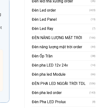
Đèn led nhà xưởng order
(26)
Đèn Led order
(423)
g
Đèn Led Panel
(19)
ột
Đèn Led Ray
(7)
ĐÈN NĂNG LƯỢNG MẶT TRỜI
(166)
Đèn năng lượng mặt trời order
(44)
Đèn Ốp Trần
(38)
Đèn pha LED 12v 24v
(14)
Đèn pha led Module
(66)
ĐÈN PHA LED NGOÀI TRỜI TDL
(536)
Đèn pha led order
(143)
Đèn Pha LED Prolux
(8)