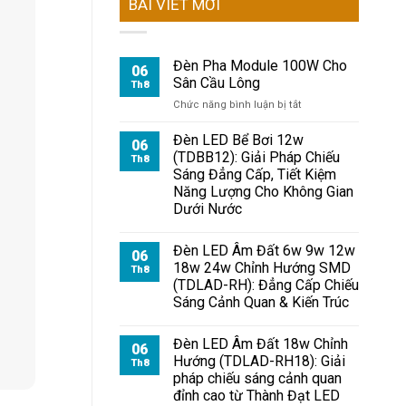
BÀI VIẾT MỚI
Đèn Pha Module 100W Cho
06
Sân Cầu Lông
Th8
ở
Chức năng bình luận bị tắt
Đèn
Pha
Đèn LED Bể Bơi 12w
06
Module
(TDBB12): Giải Pháp Chiếu
Th8
100W
Sáng Đẳng Cấp, Tiết Kiệm
Cho
Năng Lượng Cho Không Gian
Sân
Dưới Nước
Cầu
Lông
Đèn LED Âm Đất 6w 9w 12w
06
18w 24w Chỉnh Hướng SMD
Th8
(TDLAD-RH): Đẳng Cấp Chiếu
Sáng Cảnh Quan & Kiến Trúc
Đèn LED Âm Đất 18w Chỉnh
06
Hướng (TDLAD-RH18): Giải
Th8
pháp chiếu sáng cảnh quan
đỉnh cao từ Thành Đạt LED