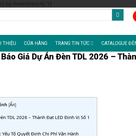
Skip
s;} .bg-loaded{opacity: 1;}
to
content
I THIỆU
CỬA HÀNG
TRANG TIN TỨC
CATALOGUE ĐÈ
í: Báo Giá Dự Án Đèn TDL 2026 – Thà
ính
[
Ẩn
]
Đèn TDL 2026 – Thành Đạt LED Định Vị Số 1
: Yếu Tố Quyết Định Chi Phí Vận Hành