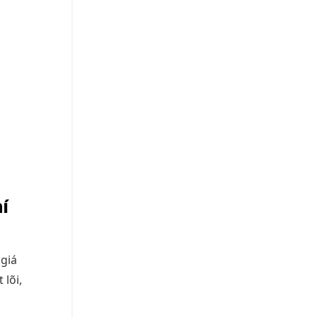
í
 giá
lõi,