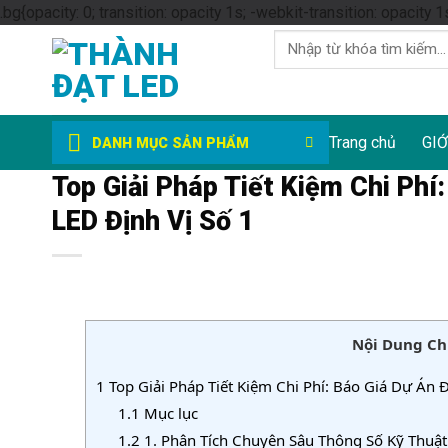
.bg{opacity: 0; transition: opacity 1s; -webkit-transition: opacity 1
Tìm
kiếm:
Trang chủ
GIỚ
DANH MỤC SẢN PHẨM
Top Giải Pháp Tiết Kiệm Chi Ph
LED Định Vị Số 1
Nội Dung Ch
1
Top Giải Pháp Tiết Kiệm Chi Phí: Báo Giá Dự Án 
1.1
Mục lục
1.2
1. Phân Tích Chuyên Sâu Thông Số Kỹ Thuật