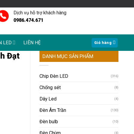
Dịch vụ hỗ trợ khách hàng
0986.474.671
N LED
LIÊN HỆ
Giỏ hàng
nh Đạt
DANH MỤC SẢN PHẨM
Chip Đèn LED
(316)
Chống sét
(8)
Dây Led
(4)
Đèn Âm Trần
(130)
Đèn bulb
(10)
Đèn Chùm
(4)