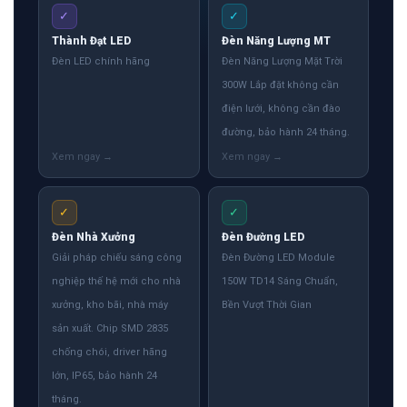
✓
✓
Thành Đạt LED
Đèn Năng Lượng MT
Đèn LED chính hãng
Đèn Năng Lượng Mặt Trời
300W Lắp đặt không cần
điện lưới, không cần đào
đường, bảo hành 24 tháng.
✓
✓
Đèn Nhà Xưởng
Đèn Đường LED
Giải pháp chiếu sáng công
Đèn Đường LED Module
nghiệp thế hệ mới cho nhà
150W TD14 Sáng Chuẩn,
xưởng, kho bãi, nhà máy
Bền Vượt Thời Gian
sản xuất. Chip SMD 2835
chống chói, driver hãng
lớn, IP65, bảo hành 24
tháng.