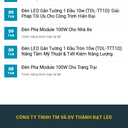
Đèn
Pha
Đèn LED Gắn Tường 1 Đầu 10w (TDL-TT1D): Giải
09
Module
Pháp Tối Ưu Cho Công Trình Hiện Đại
Th8
100W
Chiếu
Đèn Pha Module 100W Cho Nhà Xe
Khuôn
09
Viên
Th8
ở
Chức năng bình luận bị tắt
Đèn
Pha
Đèn LED Gắn Tường 1 Đầu Tròn 10w (TDL-TTT1D):
09
Module
Nâng Tầm Mỹ Thuật & Tiết Kiệm Năng Lượng
Th8
100W
Cho
Đèn Pha Module 100W Cho Trang Trại
Nhà
08
Xe
Th8
ở
Chức năng bình luận bị tắt
Đèn
Pha
Module
100W
Cho
Trang
Trại
CÔNG TY TNHH TM VÀ DV THÀNH ĐẠT LED