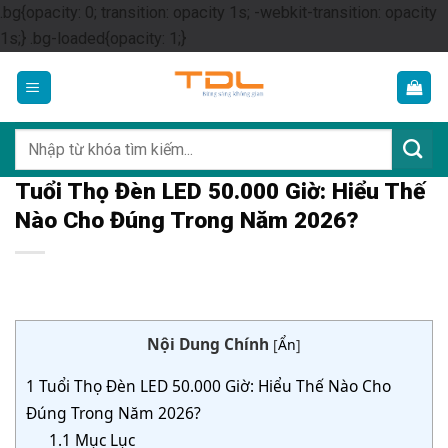
.bg{opacity: 0; transition: opacity 1s; -webkit-transition: opacity
Skip
1s;} .bg-loaded{opacity: 1;}
to
content
Tìm
kiếm:
Tuổi Thọ Đèn LED 50.000 Giờ: Hiểu Thế
Nào Cho Đúng Trong Năm 2026?
Nội Dung Chính
[
Ẩn
]
1
Tuổi Thọ Đèn LED 50.000 Giờ: Hiểu Thế Nào Cho
Đúng Trong Năm 2026?
1.1
Mục Lục