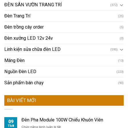
ĐÈN SÂN VƯỜN TRANG TRÍ
(372)
Đèn Trang Trí
(25)
Đèn trồng cây order
(5)
Đèn xưởng LED 12v 24v
(0)
Linh kiện sửa chữa đèn LED
(595)
Máng Đèn
(13)
Nguồn Đèn LED
(223)
Sản phẩm bán chạy
(90)
BÀI VIẾT MỚI
Đèn Pha Module 100W Chiếu Khuôn Viên
09
Th8
ở
Chức năng bình luận bị tắt