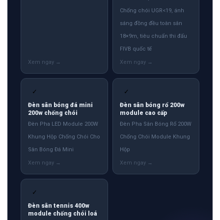
Chống chói UGR<19, ánh
sáng đồng đều toàn sân
18×9m, tiêu chuẩn thi đấu
FIVB quốc tế
✓
✓
Đèn sân bóng đá mini
Đèn sân bóng rổ 200w
200w chống chói
module cao cấp
Đèn Pha LED Module 200W
Đèn Pha Sân Bóng Rổ 200W
Khung Hộp Chống Chói Cho
Chống Chói Module Khung
Sân Bóng Đá Mini
Hộp
✓
Đèn sân tennis 400w
module chống chói loá