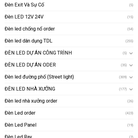
Đèn Exit Và Sự Cố
(5)
Đèn LED 12V 24V
(15)
Đèn led chống nổ order
(54)
Đèn led dân dụng TDL
(255)
ĐÈN LED DỰ ÁN CÔNG TRÌNH
(5)
ĐÈN LED DỰ ÁN ODER
(35)
Đèn led đường phố (Street light)
(309)
ĐÈN LED NHÀ XƯỞNG
(177)
Đèn led nhà xưởng order
(26)
Đèn Led order
(423)
Đèn Led Panel
(19)
Đèn Led Ray
(7)