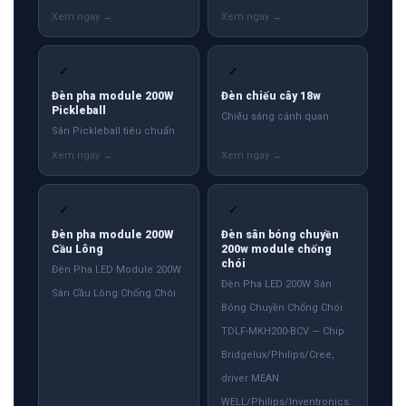
✓
✓
Đèn pha module 200W
Đèn chiếu cây 18w
Pickleball
Chiếu sáng cảnh quan
Sân Pickleball tiêu chuẩn
✓
✓
Đèn pha module 200W
Đèn sân bóng chuyền
Cầu Lông
200w module chống
chói
Đèn Pha LED Module 200W
Đèn Pha LED 200W Sân
Sân Cầu Lông Chống Chói
Bóng Chuyền Chống Chói
TDLF-MKH200-BCV — Chip
Bridgelux/Philips/Cree,
driver MEAN
WELL/Philips/Inventronics.