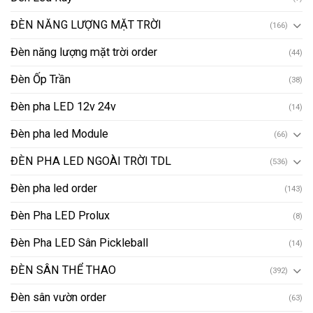
ĐÈN NĂNG LƯỢNG MẶT TRỜI
(166)
Đèn năng lượng mặt trời order
(44)
Đèn Ốp Trần
(38)
Đèn pha LED 12v 24v
(14)
Đèn pha led Module
(66)
ĐÈN PHA LED NGOÀI TRỜI TDL
(536)
Đèn pha led order
(143)
Đèn Pha LED Prolux
(8)
Đèn Pha LED Sân Pickleball
(14)
ĐÈN SÂN THỂ THAO
(392)
Đèn sân vườn order
(63)