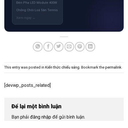
Đèn Pha LED Module 400W
Chống Chói Loá Sân Tennis
This entry was posted in
Kiến thức chiếu sáng
. Bookmark the
permalink
.
[devwp_posts_related]
Để lại một bình luận
Bạn phải
đăng nhập
để gửi bình luận.