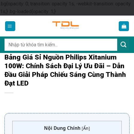
.bg{opacity: 0; transition: opacity 1s; -webkit-transition: opacity
Skip
1s;} .bg-loaded{opacity: 1;}
to
content
Tìm
kiếm:
Bảng Giá Sỉ Nguồn Philips Xitanium
100W: Chính Sách Đại Lý Ưu Đãi – Dẫn
Đầu Giải Pháp Chiếu Sáng Cùng Thành
Đạt LED
Nội Dung Chính
[
Ẩn
]