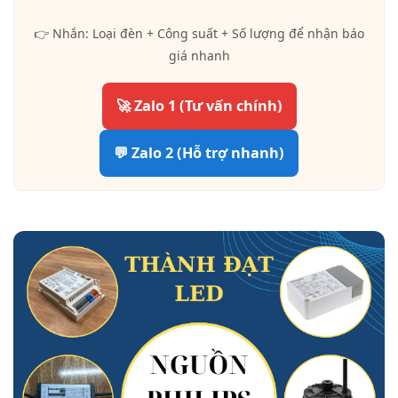
👉 Nhắn: Loại đèn + Công suất + Số lượng để nhận báo
giá nhanh
🚀 Zalo 1 (Tư vấn chính)
💬 Zalo 2 (Hỗ trợ nhanh)