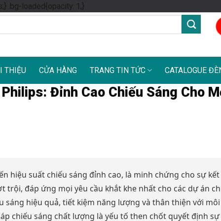
Skip
s;} .bg-loaded{opacity: 1;}
to
content
I THIỆU
CỬA HÀNG
TRANG TIN TỨC
CATALOGUE ĐÈ
hilips: Đỉnh Cao Chiếu Sáng Cho M
 hiệu suất chiếu sáng đỉnh cao, là minh chứng cho sự kết
ợt trội, đáp ứng mọi yêu cầu khắt khe nhất cho các dự án ch
 sáng hiệu quả, tiết kiệm năng lượng và thân thiện với môi
áp chiếu sáng chất lượng là yếu tố then chốt quyết định sự