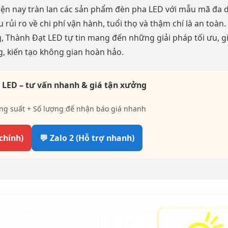
hiện nay tràn lan các sản phẩm đèn pha LED với mẫu mã đa 
ủi ro về chi phí vận hành, tuổi thọ và thậm chí là an toàn.
 Thành Đạt LED tự tin mang đến những giải pháp tối ưu, g
g, kiến tạo không gian hoàn hảo.
 LED – tư vấn nhanh & giá tận xưởng
ng suất + Số lượng để nhận báo giá nhanh
 chính)
💬 Zalo 2 (Hỗ trợ nhanh)