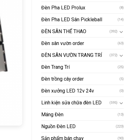
Đèn Pha LED Prolux
(8)
Đèn Pha LED Sân Pickleball
(14)
ĐÈN SÂN THỂ THAO
(392)
Đèn sân vườn order
(63)
ĐÈN SÂN VƯỜN TRANG TRÍ
(372)
Đèn Trang Trí
(25)
Đèn trồng cây order
(5)
Đèn xưởng LED 12v 24v
(0)
Linh kiện sửa chữa đèn LED
(595)
Máng Đèn
(13)
Nguồn Đèn LED
(223)
Sản phẩm bán chạy
(90)