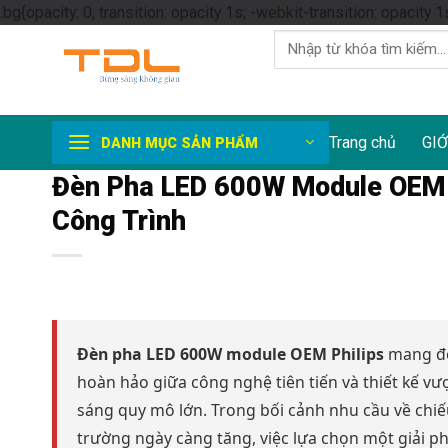
.bg{opacity: 0; transition: opacity 1s; -webkit-transition: opacity 1
Tìm
kiếm:
Trang chủ
GIỚ
DANH MỤC SẢN PHẨM
Đèn Pha LED 600W Module OEM P
Công Trình
Đèn pha LED 600W module OEM Philips
mang đến
hoàn hảo giữa công nghệ tiên tiến và thiết kế vư
sáng quy mô lớn. Trong bối cảnh nhu cầu về chiếu
trường ngày càng tăng, việc lựa chọn một giải ph