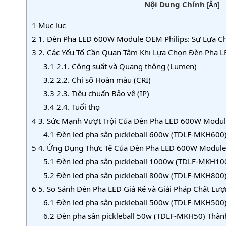
Nội Dung Chính
[
Ẩn
]
1
Mục lục
2
1. Đèn Pha LED 600W Module OEM Philips: Sự Lựa C
3
2. Các Yếu Tố Cần Quan Tâm Khi Lựa Chọn Đèn Pha L
3.1
2.1. Công suất và Quang thông (Lumen)
3.2
2.2. Chỉ số Hoàn màu (CRI)
3.3
2.3. Tiêu chuẩn Bảo vệ (IP)
3.4
2.4. Tuổi thọ
4
3. Sức Mạnh Vượt Trội Của Đèn Pha LED 600W Modul
4.1
Đèn led pha sân pickleball 600w (TDLF-MKH600)
5
4. Ứng Dụng Thực Tế Của Đèn Pha LED 600W Module
5.1
Đèn led pha sân pickleball 1000w (TDLF-MKH10
5.2
Đèn led pha sân pickleball 800w (TDLF-MKH800)
6
5. So Sánh Đèn Pha LED Giá Rẻ và Giải Pháp Chất Lư
6.1
Đèn led pha sân pickleball 500w (TDLF-MKH500)
6.2
Đèn pha sân pickleball 50w (TDLF-MKH50) Thàn