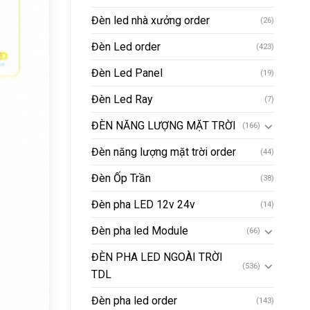
Đèn led nhà xưởng order
(26)
Đèn Led order
(423)
Đèn Led Panel
(19)
Đèn Led Ray
(7)
ĐÈN NĂNG LƯỢNG MẶT TRỜI
(166)
Đèn năng lượng mặt trời order
(44)
Đèn Ốp Trần
(38)
Đèn pha LED 12v 24v
(14)
Đèn pha led Module
(66)
ĐÈN PHA LED NGOÀI TRỜI
(536)
TDL
Đèn pha led order
(143)