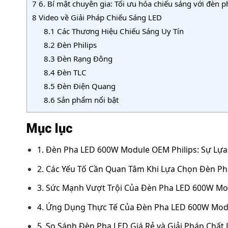
7
6. Bí mật chuyên gia: Tối ưu hóa chiếu sáng với đèn
8
Video về Giải Pháp Chiếu Sáng LED
8.1
Các Thương Hiệu Chiếu Sáng Uy Tín
8.2
Đèn Philips
8.3
Đèn Rạng Đông
8.4
Đèn TLC
8.5
Đèn Điện Quang
8.6
Sản phẩm nổi bật
Mục lục
1. Đèn Pha LED 600W Module OEM Philips: Sự Lựa
2. Các Yếu Tố Cần Quan Tâm Khi Lựa Chọn Đèn Ph
3. Sức Mạnh Vượt Trội Của Đèn Pha LED 600W Mo
4. Ứng Dụng Thực Tế Của Đèn Pha LED 600W Modu
5. So Sánh Đèn Pha LED Giá Rẻ và Giải Pháp Chất