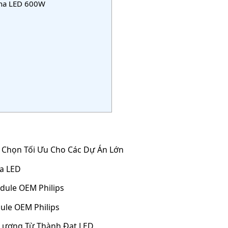
 pha LED 600W
 Chọn Tối Ưu Cho Các Dự Án Lớn
a LED
dule OEM Philips
le OEM Philips
 Lượng Từ Thành Đạt LED