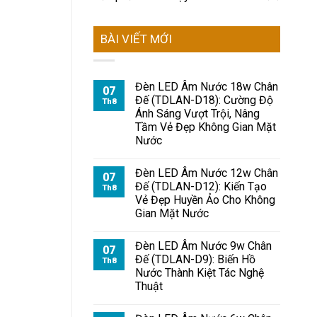
BÀI VIẾT MỚI
Đèn LED Âm Nước 18w Chân
07
Đế (TDLAN-D18): Cường Độ
Th8
Ánh Sáng Vượt Trội, Nâng
Tầm Vẻ Đẹp Không Gian Mặt
Nước
Đèn LED Âm Nước 12w Chân
07
Đế (TDLAN-D12): Kiến Tạo
Th8
Vẻ Đẹp Huyền Ảo Cho Không
Gian Mặt Nước
Đèn LED Âm Nước 9w Chân
07
Đế (TDLAN-D9): Biến Hồ
Th8
Nước Thành Kiệt Tác Nghệ
Thuật