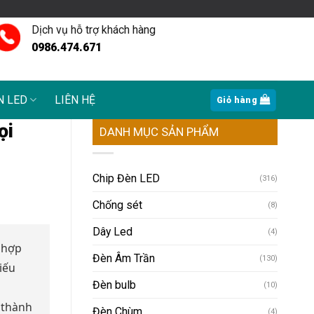
Dịch vụ hỗ trợ khách hàng
0986.474.671
N LED
LIÊN HỆ
Giỏ hàng
ọi
DANH MỤC SẢN PHẨM
Chip Đèn LED
(316)
Chống sét
(8)
Dây Led
(4)
 hợp
Đèn Âm Trần
(130)
iếu
Đèn bulb
(10)
 thành
Đèn Chùm
(4)