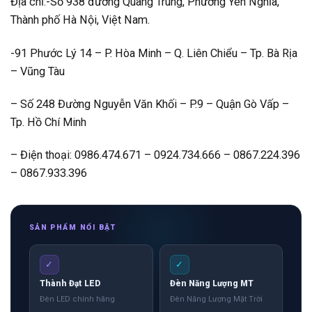
Địa chỉ:-Số 938 đường Quang Trung, Phường Yên Nghĩa,
Thành phố Hà Nội, Việt Nam.
-91 Phước Lý 14 – P. Hòa Minh – Q. Liên Chiểu – Tp. Bà Rịa
– Vũng Tàu
– Số 248 Đường Nguyễn Văn Khối – P.9 – Quận Gò Vấp –
Tp. Hồ Chí Minh
– Điện thoại: 0986.474.671 – 0924.734.666 – 0867.224.396
– 0867.933.396
SẢN PHẨM NỔI BẬT
✓
✓
Thành Đạt LED
Đèn Năng Lượng MT
Đèn LED chính hãng
Đèn Năng Lượng Mặt Trời