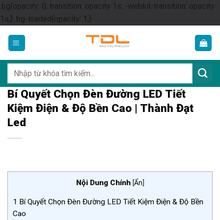
.bg{opacity: 0; transition: opacity 1s; -webkit-transition: opacity
Skip
1s;} .bg-loaded{opacity: 1;}
to
content
Tìm
kiếm:
Bí Quyết Chọn Đèn Đường LED Tiết
Kiệm Điện & Độ Bền Cao | Thành Đạt
Led
Nội Dung Chính
[
Ẩn
]
1
Bí Quyết Chọn Đèn Đường LED Tiết Kiệm Điện & Độ Bền
Cao