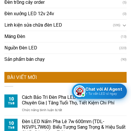
Đèn trồng cây order
(5)
Đèn xưởng LED 12v 24v
(0)
Linh kiện sửa chữa đèn LED
(595)
Máng Đèn
(13)
Nguồn Đèn LED
(223)
Sản phẩm bán chạy
(90)
BÀI VIẾT MỚI
Chat với AI Agent
⚡ Tư vấn LED sỉ ngay
Cách Bảo Trì Đèn Pha LED Module 100W Chuẩn
10
Chuyên Gia | Tăng Tuổi Thọ, Tiết Kiệm Chi Phí
Th8
ở
Chức năng bình luận bị tắt
Cách
Bảo
Đèn LED Nấm Pha Lê 7w 600mm (TDL-
10
Trì
NSVPL7W60): Biểu Tượng Sang Trọng & Hiệu Suất
Th8
Đèn