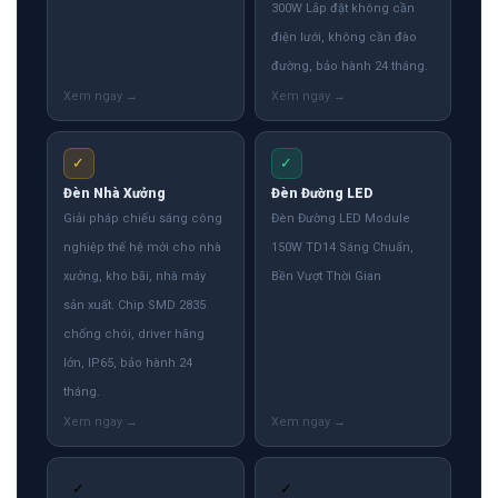
300W Lắp đặt không cần
điện lưới, không cần đào
đường, bảo hành 24 tháng.
✓
✓
Đèn Nhà Xưởng
Đèn Đường LED
Giải pháp chiếu sáng công
Đèn Đường LED Module
nghiệp thế hệ mới cho nhà
150W TD14 Sáng Chuẩn,
xưởng, kho bãi, nhà máy
Bền Vượt Thời Gian
sản xuất. Chip SMD 2835
chống chói, driver hãng
lớn, IP65, bảo hành 24
tháng.
✓
✓