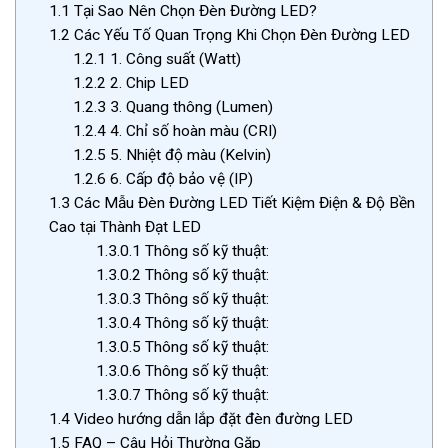
1.1
Tại Sao Nên Chọn Đèn Đường LED?
1.2
Các Yếu Tố Quan Trọng Khi Chọn Đèn Đường LED
1.2.1
1. Công suất (Watt)
1.2.2
2. Chip LED
1.2.3
3. Quang thông (Lumen)
1.2.4
4. Chỉ số hoàn màu (CRI)
1.2.5
5. Nhiệt độ màu (Kelvin)
1.2.6
6. Cấp độ bảo vệ (IP)
1.3
Các Mẫu Đèn Đường LED Tiết Kiệm Điện & Độ Bền
Cao tại Thành Đạt LED
1.3.0.1
Thông số kỹ thuật:
1.3.0.2
Thông số kỹ thuật:
1.3.0.3
Thông số kỹ thuật:
1.3.0.4
Thông số kỹ thuật:
1.3.0.5
Thông số kỹ thuật:
1.3.0.6
Thông số kỹ thuật:
1.3.0.7
Thông số kỹ thuật:
1.4
Video hướng dẫn lắp đặt đèn đường LED
1.5
FAQ – Câu Hỏi Thường Gặp