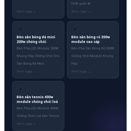
FIVB quốc tế
✓
✓
Đèn sân bóng đá mini
Đèn sân bóng rổ 200w
200w chống chói
module cao cấp
Đèn Pha LED Module 200W
Đèn Pha Sân Bóng Rổ 200W
Khung Hộp Chống Chói Cho
Chống Chói Module Khung
Sân Bóng Đá Mini
Hộp
✓
Đèn sân tennis 400w
module chống chói loá
Đèn Pha LED Module 400W
Chống Chói Loá Sân Tennis