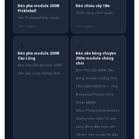
Đèn pha module 200W
Đèn chiếu cây 18w
Pickleball
Chiếu sáng cảnh quan
Sân Pickleball tiêu chuẩn
✓
✓
Đèn pha module 200W
Đèn sân bóng chuyền
Cầu Lông
200w module chống
chói
Đèn Pha LED Module 200W
Đèn Pha LED 200W Sân
Sân Cầu Lông Chống Chói
Bóng Chuyền Chống Chói
TDLF-MKH200-BCV — Chip
Bridgelux/Philips/Cree,
driver MEAN
WELL/Philips/Inventronics.
Chống chói UGR<19, ánh
sáng đồng đều toàn sân
18×9m, tiêu chuẩn thi đấu