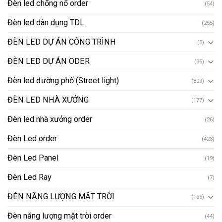
Đèn led chống nổ order
(54)
Đèn led dân dụng TDL
(255)
ĐÈN LED DỰ ÁN CÔNG TRÌNH
(5)
ĐÈN LED DỰ ÁN ODER
(35)
Đèn led đường phố (Street light)
(309)
ĐÈN LED NHÀ XƯỞNG
(177)
Đèn led nhà xưởng order
(26)
Đèn Led order
(423)
Đèn Led Panel
(19)
Đèn Led Ray
(7)
ĐÈN NĂNG LƯỢNG MẶT TRỜI
(166)
Đèn năng lượng mặt trời order
(44)