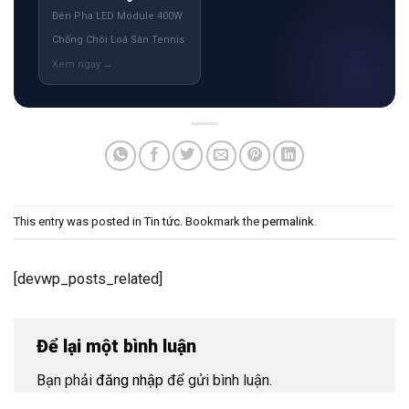
Đèn Pha LED Module 400W
Chống Chói Loá Sân Tennis
This entry was posted in
Tin tức
. Bookmark the
permalink
.
[devwp_posts_related]
Để lại một bình luận
Bạn phải
đăng nhập
để gửi bình luận.