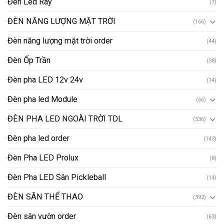
Đèn Led Ray
(7)
ĐÈN NĂNG LƯỢNG MẶT TRỜI
(166)
Đèn năng lượng mặt trời order
(44)
Đèn Ốp Trần
(38)
Đèn pha LED 12v 24v
(14)
Đèn pha led Module
(66)
ĐÈN PHA LED NGOÀI TRỜI TDL
(536)
Đèn pha led order
(143)
Đèn Pha LED Prolux
(8)
Đèn Pha LED Sân Pickleball
(14)
ĐÈN SÂN THỂ THAO
(392)
Đèn sân vườn order
(63)