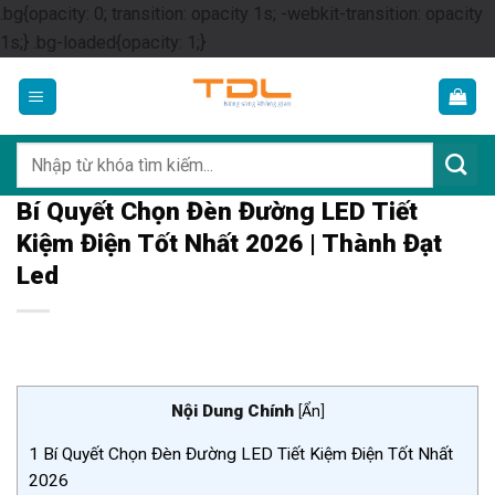
.bg{opacity: 0; transition: opacity 1s; -webkit-transition: opacity
Skip
1s;} .bg-loaded{opacity: 1;}
to
content
Tìm
kiếm:
Bí Quyết Chọn Đèn Đường LED Tiết
Kiệm Điện Tốt Nhất 2026 | Thành Đạt
Led
Nội Dung Chính
[
Ẩn
]
1
Bí Quyết Chọn Đèn Đường LED Tiết Kiệm Điện Tốt Nhất
2026