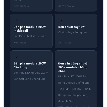
✓
✓
Đèn pha module 200W
Đèn chiếu cây 18w
Pickleball
Chiếu sáng cảnh quan
Sân Pickleball tiêu chuẩn
✓
✓
Đèn pha module 200W
Đèn sân bóng chuyền
Cầu Lông
200w module chống
chói
Đèn Pha LED Module 200W
Đèn Pha LED 200W Sân
Sân Cầu Lông Chống Chói
Bóng Chuyền Chống Chói
TDLF-MKH200-BCV — Chip
Bridgelux/Philips/Cree,
driver MEAN