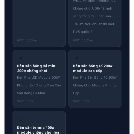
WELL/Philips/Inventronics.
Chống chói UGR<19, ánh
sáng đồng đều toàn sân
18×9m, tiêu chuẩn thi đấu
FIVB quốc tế
✓
✓
Đèn sân bóng đá mini
Đèn sân bóng rổ 200w
200w chống chói
module cao cấp
Đèn Pha LED Module 200W
Đèn Pha Sân Bóng Rổ 200W
Khung Hộp Chống Chói Cho
Chống Chói Module Khung
Sân Bóng Đá Mini
Hộp
✓
Đèn sân tennis 400w
module chống chói loá