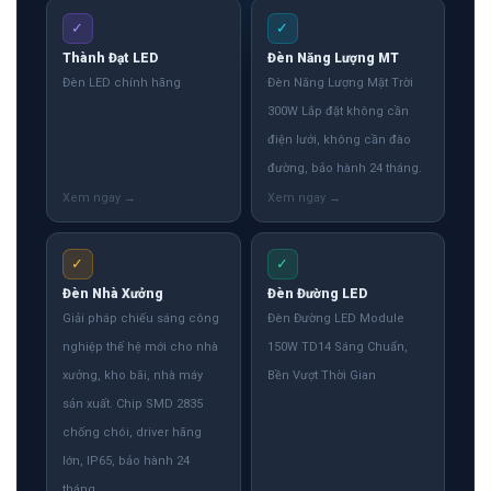
✓
✓
Thành Đạt LED
Đèn Năng Lượng MT
Đèn LED chính hãng
Đèn Năng Lượng Mặt Trời
300W Lắp đặt không cần
điện lưới, không cần đào
đường, bảo hành 24 tháng.
✓
✓
Đèn Nhà Xưởng
Đèn Đường LED
Giải pháp chiếu sáng công
Đèn Đường LED Module
nghiệp thế hệ mới cho nhà
150W TD14 Sáng Chuẩn,
xưởng, kho bãi, nhà máy
Bền Vượt Thời Gian
sản xuất. Chip SMD 2835
chống chói, driver hãng
lớn, IP65, bảo hành 24
tháng.