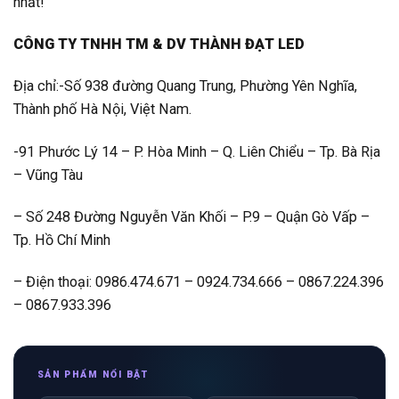
nhất!
CÔNG TY TNHH TM & DV THÀNH ĐẠT LED
Địa chỉ:-Số 938 đường Quang Trung, Phường Yên Nghĩa,
Thành phố Hà Nội, Việt Nam.
-91 Phước Lý 14 – P. Hòa Minh – Q. Liên Chiểu – Tp. Bà Rịa
– Vũng Tàu
– Số 248 Đường Nguyễn Văn Khối – P.9 – Quận Gò Vấp –
Tp. Hồ Chí Minh
– Điện thoại: 0986.474.671 – 0924.734.666 – 0867.224.396
– 0867.933.396
SẢN PHẨM NỔI BẬT