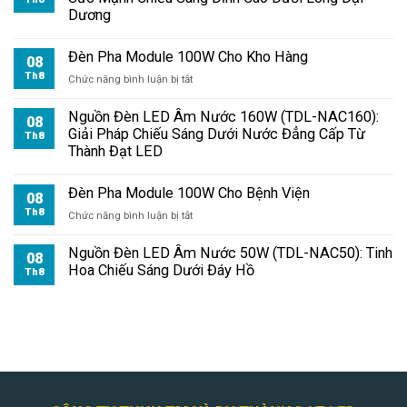
Dương
Đèn Pha Module 100W Cho Kho Hàng
08
Th8
ở
Chức năng bình luận bị tắt
Đèn
Pha
Nguồn Đèn LED Âm Nước 160W (TDL-NAC160):
08
Module
Giải Pháp Chiếu Sáng Dưới Nước Đẳng Cấp Từ
Th8
100W
Thành Đạt LED
Cho
Kho
Đèn Pha Module 100W Cho Bệnh Viện
Hàng
08
Th8
ở
Chức năng bình luận bị tắt
Đèn
Pha
Nguồn Đèn LED Âm Nước 50W (TDL-NAC50): Tinh
08
Module
Hoa Chiếu Sáng Dưới Đáy Hồ
Th8
100W
Cho
Bệnh
Viện