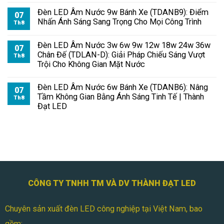
Đèn LED Âm Nước 9w Bánh Xe (TDANB9): Điểm
07
Nhấn Ánh Sáng Sang Trọng Cho Mọi Công Trình
Th8
Đèn LED Âm Nước 3w 6w 9w 12w 18w 24w 36w
07
Chân Đế (TDLAN-D): Giải Pháp Chiếu Sáng Vượt
Th8
Trội Cho Không Gian Mặt Nước
Đèn LED Âm Nước 6w Bánh Xe (TDANB6): Nâng
07
Tầm Không Gian Bằng Ánh Sáng Tinh Tế | Thành
Th8
Đạt LED
CÔNG TY TNHH TM VÀ DV THÀNH ĐẠT LED
Chuyên sản xuất đèn LED công nghiệp tại Việt Nam, bao
gồm: