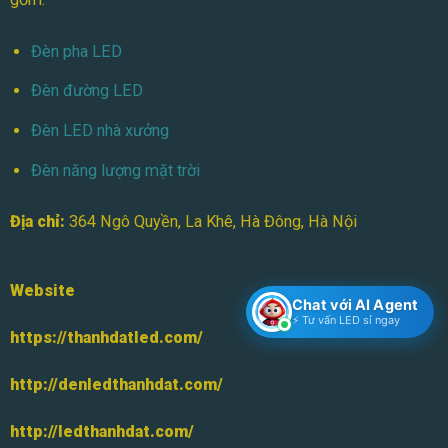
Đèn pha LED
Đèn đường LED
Đèn LED nhà xưởng
Đèn năng lượng mặt trời
Địa chỉ:
364 Ngô Quyền, La Khê, Hà Đông, Hà Nội
Website
Chat với AI Agent
⚡ Tư vấn LED sỉ ngay
https://thanhdatled.com/
http://denledthanhdat.com/
http://ledthanhdat.com/