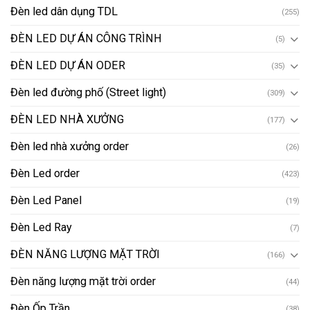
Đèn led dân dụng TDL
(255)
ĐÈN LED DỰ ÁN CÔNG TRÌNH
(5)
ĐÈN LED DỰ ÁN ODER
(35)
Đèn led đường phố (Street light)
(309)
ĐÈN LED NHÀ XƯỞNG
(177)
Đèn led nhà xưởng order
(26)
Đèn Led order
(423)
Đèn Led Panel
(19)
Đèn Led Ray
(7)
ĐÈN NĂNG LƯỢNG MẶT TRỜI
(166)
Đèn năng lượng mặt trời order
(44)
Đèn Ốp Trần
(38)