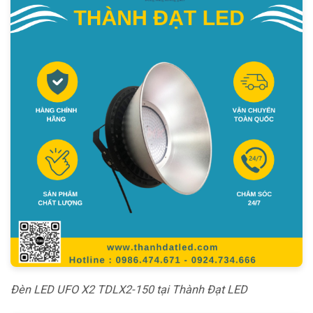
Đèn LED UFO X2 TDLX2-150 tại Thành Đạt LED