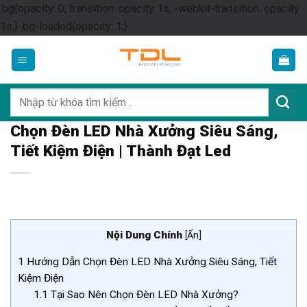
.bg{opacity: 0; transition: opacity 1s; -webkit-transition: opacity
Skip
1s;} .bg-loaded{opacity: 1;}
to
content
Tìm
kiếm:
Chọn Đèn LED Nhà Xưởng Siêu Sáng,
Tiết Kiệm Điện | Thành Đạt Led
Nội Dung Chính
[
Ẩn
]
1
Hướng Dẫn Chọn Đèn LED Nhà Xưởng Siêu Sáng, Tiết
Kiệm Điện
1.1
Tại Sao Nên Chọn Đèn LED Nhà Xưởng?