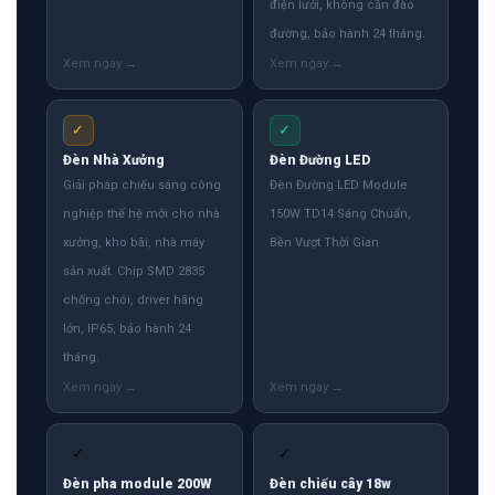
điện lưới, không cần đào
đường, bảo hành 24 tháng.
✓
✓
Đèn Nhà Xưởng
Đèn Đường LED
Giải pháp chiếu sáng công
Đèn Đường LED Module
nghiệp thế hệ mới cho nhà
150W TD14 Sáng Chuẩn,
xưởng, kho bãi, nhà máy
Bền Vượt Thời Gian
sản xuất. Chip SMD 2835
chống chói, driver hãng
lớn, IP65, bảo hành 24
tháng.
✓
✓
Đèn pha module 200W
Đèn chiếu cây 18w