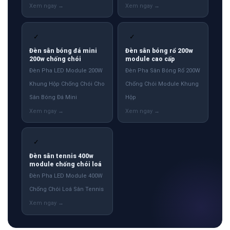
✓
✓
Đèn sân bóng đá mini
Đèn sân bóng rổ 200w
200w chống chói
module cao cấp
Đèn Pha LED Module 200W
Đèn Pha Sân Bóng Rổ 200W
Khung Hộp Chống Chói Cho
Chống Chói Module Khung
Sân Bóng Đá Mini
Hộp
✓
Đèn sân tennis 400w
module chống chói loá
Đèn Pha LED Module 400W
Chống Chói Loá Sân Tennis