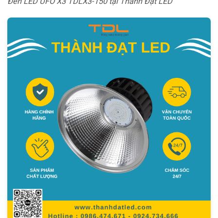
Đèn LED UFO X3 TDLX3-150 tại Thành Đạt LED