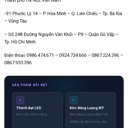
Thành phố Hà Nội, Việt Nam.
-91 Phước Lý 14 – P. Hòa Minh – Q. Liên Chiểu – Tp. Bà Rịa
– Vũng Tàu
– Số 248 Đường Nguyễn Văn Khối – P.9 – Quận Gò Vấp –
Tp. Hồ Chí Minh
Điện thoại: 0986.474.671 – 0924.734.666 – 0867.224.396 –
0867.933.396
SẢN PHẨM NỔI BẬT
✓
✓
Thành Đạt LED
Đèn Năng Lượng MT
Đèn LED chính hãng
Đèn Năng Lượng Mặt Trời
300W Lắp đặt không cần