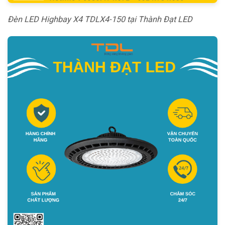
Đèn LED Highbay X4 TDLX4-150 tại Thành Đạt LED