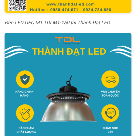
Đèn LED UFO M1 TDLM1-150 tại Thành Đạt LED