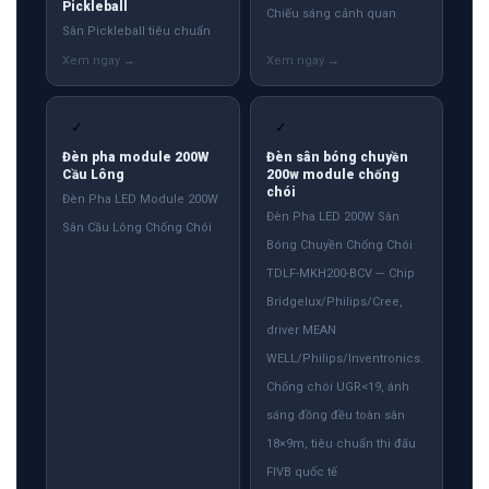
Pickleball
Chiếu sáng cảnh quan
Sân Pickleball tiêu chuẩn
✓
✓
Đèn pha module 200W
Đèn sân bóng chuyền
Cầu Lông
200w module chống
chói
Đèn Pha LED Module 200W
Đèn Pha LED 200W Sân
Sân Cầu Lông Chống Chói
Bóng Chuyền Chống Chói
TDLF-MKH200-BCV — Chip
Bridgelux/Philips/Cree,
driver MEAN
WELL/Philips/Inventronics.
Chống chói UGR<19, ánh
sáng đồng đều toàn sân
18×9m, tiêu chuẩn thi đấu
FIVB quốc tế