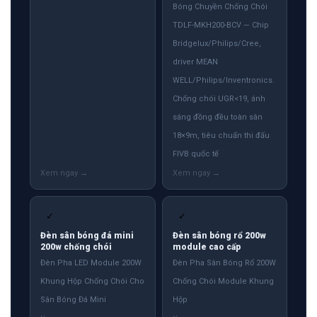
Bóng Chuyền Chống Chói
TDLF-MKH200-BCV — Chip
Bridgelux/Philips/Cree,
driver MEAN
WELL/Philips/Inventronics.
Chống chói UGR<19, ánh
sáng đồng đều toàn sân
18×9m, tiêu chuẩn thi đấu
FIVB quốc tế
✓
✓
Đèn sân bóng đá mini
Đèn sân bóng rổ 200w
200w chống chói
module cao cấp
Đèn Pha LED Module 200W
Đèn Pha Sân Bóng Rổ 200W
Khung Hộp Chống Chói Cho
Chống Chói Module Khung
Sân Bóng Đá Mini
Hộp