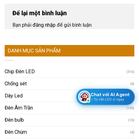
Để lại một bình luận
Bạn phải
đăng nhập
để gửi bình luận.
DANH MỤC SẢN PHẨM
Chip Đèn LED
(316)
Chống sét
(8)
Chat với AI Agent
Dây Led
(4)
⚡ Tư vấn LED sỉ ngay
Đèn Âm Trần
(130)
Đèn bulb
(10)
Đèn Chùm
(4)