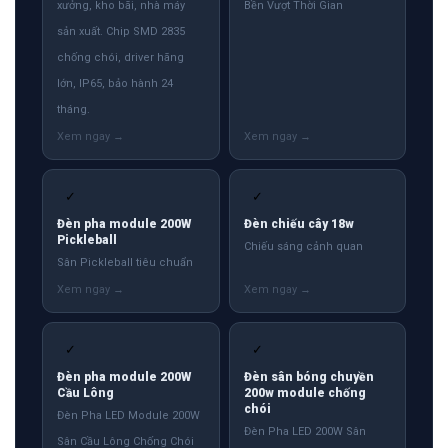
xưởng, kho bãi, nhà máy
Bền Vượt Thời Gian
sản xuất. Chip SMD 2835
chống chói, driver hãng
lớn, IP65, bảo hành 24
tháng.
✓
✓
Đèn pha module 200W
Đèn chiếu cây 18w
Pickleball
Chiếu sáng cảnh quan
Sân Pickleball tiêu chuẩn
✓
✓
Đèn pha module 200W
Đèn sân bóng chuyền
Cầu Lông
200w module chống
chói
Đèn Pha LED Module 200W
Đèn Pha LED 200W Sân
Sân Cầu Lông Chống Chói