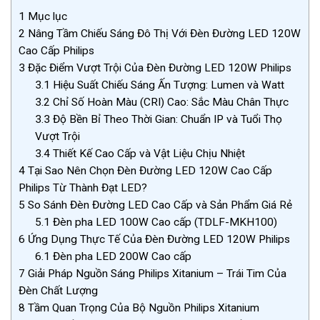
1
Mục lục
2
Nâng Tầm Chiếu Sáng Đô Thị Với Đèn Đường LED 120W
Cao Cấp Philips
3
Đặc Điểm Vượt Trội Của Đèn Đường LED 120W Philips
3.1
Hiệu Suất Chiếu Sáng Ấn Tượng: Lumen và Watt
3.2
Chỉ Số Hoàn Màu (CRI) Cao: Sắc Màu Chân Thực
3.3
Độ Bền Bỉ Theo Thời Gian: Chuẩn IP và Tuổi Thọ
Vượt Trội
3.4
Thiết Kế Cao Cấp và Vật Liệu Chịu Nhiệt
4
Tại Sao Nên Chọn Đèn Đường LED 120W Cao Cấp
Philips Từ Thành Đạt LED?
5
So Sánh Đèn Đường LED Cao Cấp và Sản Phẩm Giá Rẻ
5.1
Đèn pha LED 100W Cao cấp (TDLF-MKH100)
6
Ứng Dụng Thực Tế Của Đèn Đường LED 120W Philips
6.1
Đèn pha LED 200W Cao cấp
7
Giải Pháp Nguồn Sáng Philips Xitanium – Trái Tim Của
Đèn Chất Lượng
8
Tầm Quan Trọng Của Bộ Nguồn Philips Xitanium