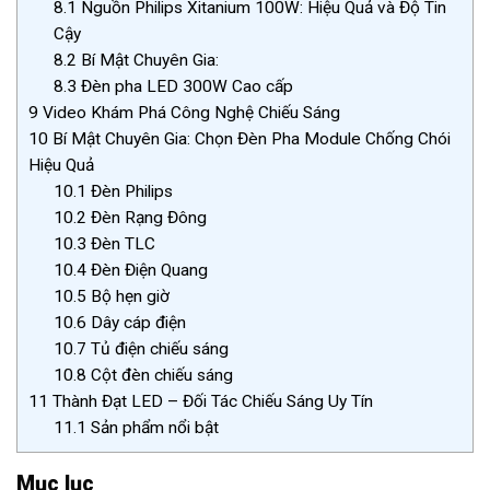
8.1
Nguồn Philips Xitanium 100W: Hiệu Quả và Độ Tin
Cậy
8.2
Bí Mật Chuyên Gia:
8.3
Đèn pha LED 300W Cao cấp
9
Video Khám Phá Công Nghệ Chiếu Sáng
10
Bí Mật Chuyên Gia: Chọn Đèn Pha Module Chống Chói
Hiệu Quả
10.1
Đèn Philips
10.2
Đèn Rạng Đông
10.3
Đèn TLC
10.4
Đèn Điện Quang
10.5
Bộ hẹn giờ
10.6
Dây cáp điện
10.7
Tủ điện chiếu sáng
10.8
Cột đèn chiếu sáng
11
Thành Đạt LED – Đối Tác Chiếu Sáng Uy Tín
11.1
Sản phẩm nổi bật
Mục lục