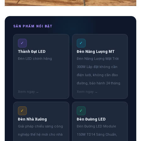
SẢN PHẨM NỔI BẬT
✓
✓
Thành Đạt LED
Đèn Năng Lượng MT
Đèn LED chính hãng
Đèn Năng Lượng Mặt Trời
300W Lắp đặt không cần
điện lưới, không cần đào
đường, bảo hành 24 tháng.
✓
✓
Đèn Nhà Xưởng
Đèn Đường LED
Giải pháp chiếu sáng công
Đèn Đường LED Module
nghiệp thế hệ mới cho nhà
150W TD14 Sáng Chuẩn,