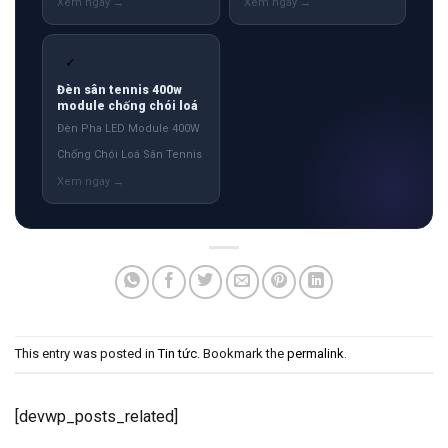
✓
Đèn sân tennis 400w
module chống chói loá
Đèn Pha LED Module 400W
Chống Chói Loá Sân Tennis
This entry was posted in
Tin tức
. Bookmark the
permalink
.
[devwp_posts_related]