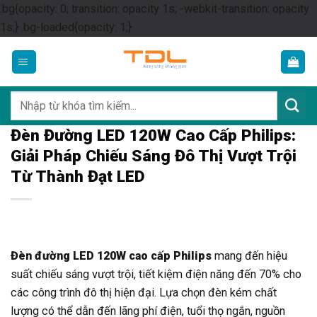
.bg{opacity: 0; transition: opacity 1s; -webkit-transition: opacity
Skip
1s;} .bg-loaded{opacity: 1;}
to
content
Tìm
kiếm:
Đèn Đường LED 120W Cao Cấp Philips:
Giải Pháp Chiếu Sáng Đô Thị Vượt Trội
Từ Thành Đạt LED
Đèn đường LED 120W cao cấp Philips
mang đến hiệu
suất chiếu sáng vượt trội, tiết kiệm điện năng đến 70% cho
các công trình đô thị hiện đại. Lựa chọn đèn kém chất
lượng có thể dẫn đến lãng phí điện, tuổi thọ ngắn, nguồn