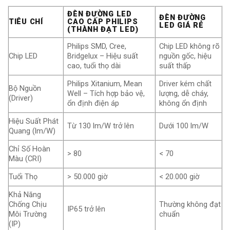
ĐÈN ĐƯỜNG LED
ĐÈN ĐƯỜNG
TIÊU CHÍ
CAO CẤP PHILIPS
LED GIÁ RẺ
(THÀNH ĐẠT LED)
Philips SMD, Cree,
Chip LED không rõ
Chip LED
Bridgelux – Hiệu suất
nguồn gốc, hiệu
cao, tuổi thọ dài
suất thấp
Philips Xitanium, Mean
Driver kém chất
Bộ Nguồn
Well – Tích hợp bảo vệ,
lượng, dễ cháy,
(Driver)
ổn định điện áp
không ổn định
Hiệu Suất Phát
Từ 130 lm/W trở lên
Dưới 100 lm/W
Quang (lm/W)
Chỉ Số Hoàn
> 80
< 70
Màu (CRI)
Tuổi Thọ
> 50.000 giờ
< 20.000 giờ
Khả Năng
Chống Chịu
Thường không đạt
IP65 trở lên
Môi Trường
chuẩn
(IP)