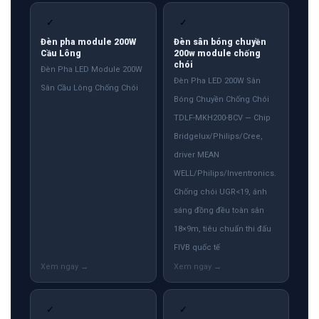
✓
✓
Đèn pha module 200W
Đèn sân bóng chuyền
Cầu Lông
200w module chống
chói
Đèn Pha LED Module 200W
Đèn Pha LED 200W Sân
Sân Cầu Lông Chống Chói
Bóng Chuyền Chống Chói
TDLF-MKH200-BCV — Chip
Bridgelux/Philips/Cree,
driver MEAN
WELL/Philips/Inventronics.
Chống chói UGR<19, ánh
sáng đồng đều toàn sân
18×9m, tiêu chuẩn thi đấu
FIVB quốc tế
✓
✓