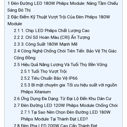
1
Đèn Đường LED 180W Philips Module: Nâng Tầm Chiếu
Sáng Đô Thị
2
Đặc Điểm Kỹ Thuật Vượt Trội Của Đèn Philips 180W
Module
2.1
1. Chip LED Philips Chất Lượng Cao
2.2
2. Chỉ Số Hoàn Màu (CRI) Ấn Tượng
2.3
3. Công Suất 180W Mạnh Mẽ
2.4
Công Nghệ Chống Chói Tiên Tiến: Bảo Vệ Thị Giác
Cộng Đồng
2.5
Hiệu Quả Năng Lượng Và Tuổi Thọ Bền Vững
2.5.1
Tuổi Thọ Vượt Trội
2.5.2
Tiêu Chuẩn Bảo Vệ IP66
2.5.3
Bí mật chuyên gia: Tối ưu hiệu suất với nguồn
Philips Xitanium
2.6
Ứng Dụng Đa Dạng: Từ Đại Lộ Đến Khu Dân Cư
2.7
Đèn Đường LED 120W Philips Module Chống Chói
2.7.1
Tại Sao Nên Chọn Đèn Đường LED 180W
Philips Module Tại Thành Đạt LED?
2.8
Đèn Pha LED 200W Cao Cấp Thành Đạt