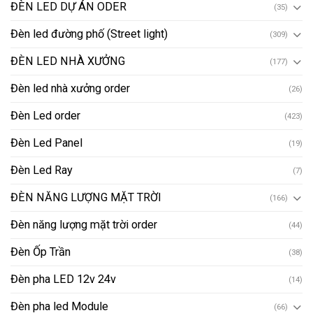
ĐÈN LED DỰ ÁN ODER
(35)
Đèn led đường phố (Street light)
(309)
ĐÈN LED NHÀ XƯỞNG
(177)
Đèn led nhà xưởng order
(26)
Đèn Led order
(423)
Đèn Led Panel
(19)
Đèn Led Ray
(7)
ĐÈN NĂNG LƯỢNG MẶT TRỜI
(166)
Đèn năng lượng mặt trời order
(44)
Đèn Ốp Trần
(38)
Đèn pha LED 12v 24v
(14)
Đèn pha led Module
(66)