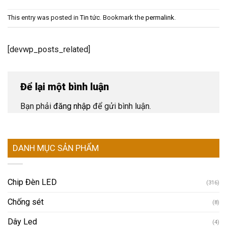
This entry was posted in
Tin tức
. Bookmark the
permalink
.
[devwp_posts_related]
Để lại một bình luận
Bạn phải
đăng nhập
để gửi bình luận.
DANH MỤC SẢN PHẨM
Chip Đèn LED
(316)
Chống sét
(8)
Dây Led
(4)