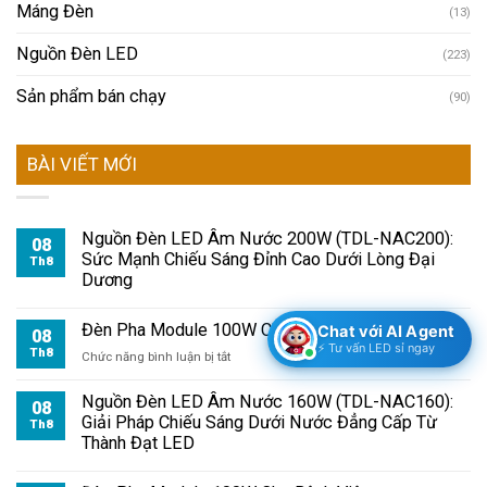
Máng Đèn
(13)
Nguồn Đèn LED
(223)
Sản phẩm bán chạy
(90)
BÀI VIẾT MỚI
Nguồn Đèn LED Âm Nước 200W (TDL-NAC200):
08
Sức Mạnh Chiếu Sáng Đỉnh Cao Dưới Lòng Đại
Th8
Dương
Đèn Pha Module 100W Cho Kho Hàng
Chat với AI Agent
08
⚡ Tư vấn LED sỉ ngay
Th8
ở
Chức năng bình luận bị tắt
Đèn
Pha
Nguồn Đèn LED Âm Nước 160W (TDL-NAC160):
08
Module
Giải Pháp Chiếu Sáng Dưới Nước Đẳng Cấp Từ
Th8
100W
Thành Đạt LED
Cho
Kho