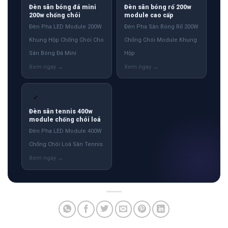
Đèn sân bóng đá mini
Đèn sân bóng rổ 200w
200w chống chói
module cao cấp
Đèn Pha LED Module 200W
Đèn Pha Sân Bóng Rổ 200W
Khung Hộp Chống Chói Cho
Chống Chói Module Khung
Sân Bóng Đá Mini
Hộp
✓
Đèn sân tennis 400w
module chống chói loá
Đèn Pha LED Module 400W
Chống Chói Loá Sân Tennis