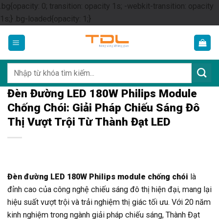
.bg{opacity: 0; transition: opacity 1s; -webkit-transition: opacity
Skip
1s;} .bg-loaded{opacity: 1;}
to
content
Tìm
kiếm:
Đèn Đường LED 180W Philips Module
Chống Chói: Giải Pháp Chiếu Sáng Đô
Thị Vượt Trội Từ Thành Đạt LED
Đèn đường LED 180W Philips module chống chói
là
đỉnh cao của công nghệ chiếu sáng đô thị hiện đại, mang lại
hiệu suất vượt trội và trải nghiệm thị giác tối ưu. Với 20 năm
kinh nghiệm trong ngành giải pháp chiếu sáng, Thành Đạt