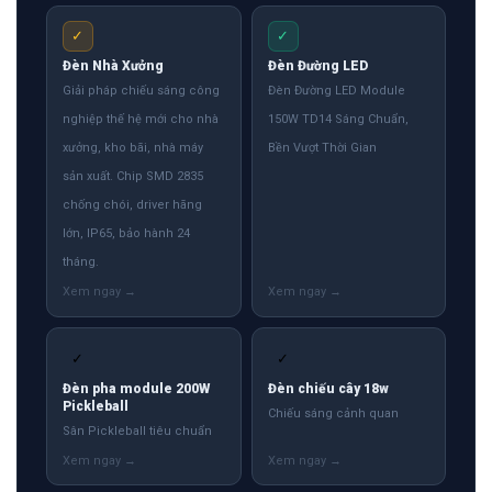
✓
✓
Đèn Nhà Xưởng
Đèn Đường LED
Giải pháp chiếu sáng công
Đèn Đường LED Module
nghiệp thế hệ mới cho nhà
150W TD14 Sáng Chuẩn,
xưởng, kho bãi, nhà máy
Bền Vượt Thời Gian
sản xuất. Chip SMD 2835
chống chói, driver hãng
lớn, IP65, bảo hành 24
tháng.
✓
✓
Đèn pha module 200W
Đèn chiếu cây 18w
Pickleball
Chiếu sáng cảnh quan
Sân Pickleball tiêu chuẩn