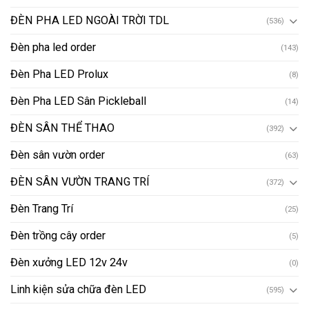
ĐÈN PHA LED NGOÀI TRỜI TDL
(536)
Đèn pha led order
(143)
Đèn Pha LED Prolux
(8)
Đèn Pha LED Sân Pickleball
(14)
ĐÈN SÂN THỂ THAO
(392)
Đèn sân vườn order
(63)
ĐÈN SÂN VƯỜN TRANG TRÍ
(372)
Đèn Trang Trí
(25)
Đèn trồng cây order
(5)
Đèn xưởng LED 12v 24v
(0)
Linh kiện sửa chữa đèn LED
(595)