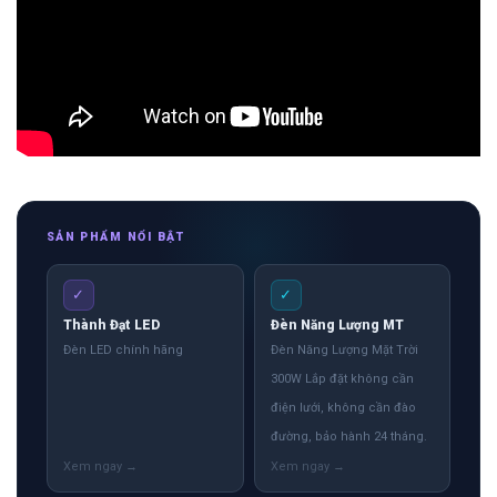
SẢN PHẨM NỔI BẬT
✓
✓
Thành Đạt LED
Đèn Năng Lượng MT
Đèn LED chính hãng
Đèn Năng Lượng Mặt Trời
300W Lắp đặt không cần
điện lưới, không cần đào
đường, bảo hành 24 tháng.