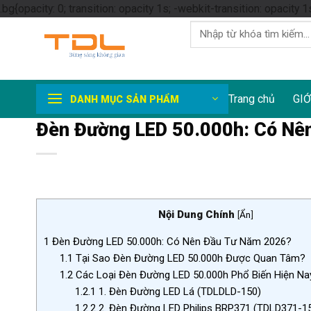
.bg{opacity: 0; transition: opacity 1s; -webkit-transition: opacity 1
Tìm
kiếm:
Trang chủ
GIỚ
DANH MỤC SẢN PHẨM
Đèn Đường LED 50.000h: Có Nên
Nội Dung Chính
[
Ẩn
]
1
Đèn Đường LED 50.000h: Có Nên Đầu Tư Năm 2026?
1.1
Tại Sao Đèn Đường LED 50.000h Được Quan Tâm?
1.2
Các Loại Đèn Đường LED 50.000h Phổ Biến Hiện Na
1.2.1
1. Đèn Đường LED Lá (TDLDLD-150)
1.2.2
2. Đèn Đường LED Philips BRP371 (TDLD371-1