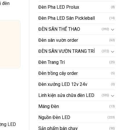
i đèn
Đèn Pha LED Prolux
(8)
Đèn Pha LED Sân Pickleball
(14)
ĐÈN SÂN THỂ THAO
(392)
Đèn sân vườn order
(63)
ĐÈN SÂN VƯỜN TRANG TRÍ
(372)
Đèn Trang Trí
(25)
Đèn trồng cây order
(5)
Đèn xưởng LED 12v 24v
(0)
Linh kiện sửa chữa đèn LED
(595)
Máng Đèn
(13)
Nguồn Đèn LED
(223)
ường LED
Sản phẩm bán chạy
(90)