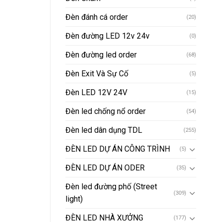
Đèn đánh cá order
(20)
Đèn đường LED 12v 24v
(0)
Đèn đường led order
(68)
Đèn Exit Và Sự Cố
(5)
Đèn LED 12V 24V
(15)
Đèn led chống nổ order
(54)
Đèn led dân dụng TDL
(255)
ĐÈN LED DỰ ÁN CÔNG TRÌNH
(5)
ĐÈN LED DỰ ÁN ODER
(35)
Đèn led đường phố (Street
(309)
light)
ĐÈN LED NHÀ XƯỞNG
(177)