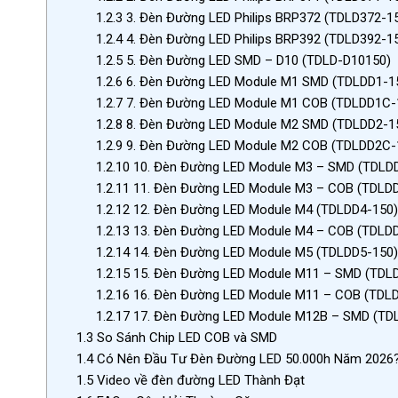
1.2.3
3. Đèn Đường LED Philips BRP372 (TDLD372-1
1.2.4
4. Đèn Đường LED Philips BRP392 (TDLD392-1
1.2.5
5. Đèn Đường LED SMD – D10 (TDLD-D10150)
1.2.6
6. Đèn Đường LED Module M1 SMD (TDLDD1-1
1.2.7
7. Đèn Đường LED Module M1 COB (TDLDD1C-
1.2.8
8. Đèn Đường LED Module M2 SMD (TDLDD2-1
1.2.9
9. Đèn Đường LED Module M2 COB (TDLDD2C-
1.2.10
10. Đèn Đường LED Module M3 – SMD (TDLD
1.2.11
11. Đèn Đường LED Module M3 – COB (TDLD
1.2.12
12. Đèn Đường LED Module M4 (TDLDD4-150
1.2.13
13. Đèn Đường LED Module M4 – COB (TDLD
1.2.14
14. Đèn Đường LED Module M5 (TDLDD5-150
1.2.15
15. Đèn Đường LED Module M11 – SMD (TDL
1.2.16
16. Đèn Đường LED Module M11 – COB (TDL
1.2.17
17. Đèn Đường LED Module M12B – SMD (TD
1.3
So Sánh Chip LED COB và SMD
1.4
Có Nên Đầu Tư Đèn Đường LED 50.000h Năm 2026
1.5
Video về đèn đường LED Thành Đạt