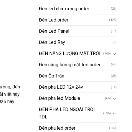
Đèn led nhà xưởng order
(26)
Đèn Led order
(423)
Đèn Led Panel
(19)
Đèn Led Ray
(7)
ĐÈN NĂNG LƯỢNG MẶT TRỜI
(166)
Đèn năng lượng mặt trời order
(44)
Đèn Ốp Trần
(38)
rường, đèn
Đèn pha LED 12v 24v
(14)
i viết này
Đèn pha led Module
(66)
026 hay
ĐÈN PHA LED NGOÀI TRỜI
(536)
TDL
Đèn pha led order
(143)