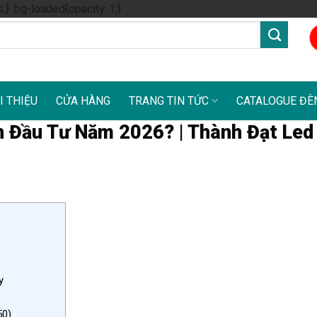
Skip
s;} .bg-loaded{opacity: 1;}
to
content
I THIỆU
CỬA HÀNG
TRANG TIN TỨC
CATALOGUE ĐÈ
 Đầu Tư Năm 2026? | Thành Đạt Led
y
50)