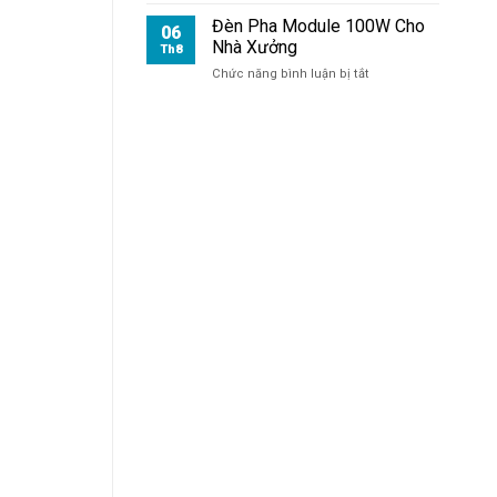
Đèn Pha Module 100W Cho
06
Nhà Xưởng
Th8
ở
Chức năng bình luận bị tắt
Đèn
Pha
Module
100W
Cho
Nhà
Xưởng