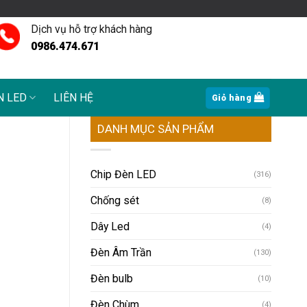
Dịch vụ hỗ trợ khách hàng
0986.474.671
N LED
LIÊN HỆ
Giỏ hàng
DANH MỤC SẢN PHẨM
Chip Đèn LED
(316)
Chống sét
(8)
Dây Led
(4)
Đèn Âm Trần
(130)
Đèn bulb
(10)
Đèn Chùm
(4)