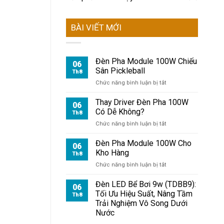
BÀI VIẾT MỚI
Đèn Pha Module 100W Chiếu
06
Sân Pickleball
Th8
ở
Chức năng bình luận bị tắt
Đèn
Pha
Thay Driver Đèn Pha 100W
06
Module
Có Dễ Không?
Th8
100W
ở
Chức năng bình luận bị tắt
Chiếu
Thay
Sân
Driver
Đèn Pha Module 100W Cho
Pickleball
06
Đèn
Kho Hàng
Th8
Pha
ở
Chức năng bình luận bị tắt
100W
Đèn
Có
Pha
Đèn LED Bể Bơi 9w (TDBB9):
Dễ
06
Module
Không?
Tối Ưu Hiệu Suất, Nâng Tầm
Th8
100W
Trải Nghiệm Vô Song Dưới
Cho
Nước
Kho
Hàng