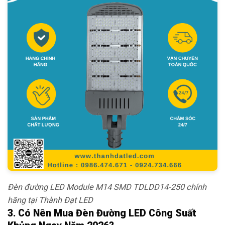
Đèn đường LED Module M14 SMD TDLDD14-250 chính
hãng tại Thành Đạt LED
3. Có Nên Mua Đèn Đường LED Công Suất