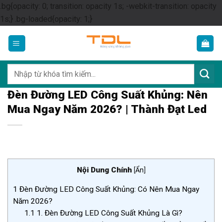
.bg{opacity: 0; transition: opacity 1s; -webkit-transition: opacity
Skip
1s;} .bg-loaded{opacity: 1;}
to
content
Tìm
kiếm:
Đèn Đường LED Công Suất Khủng: Nên
Mua Ngay Năm 2026? | Thành Đạt Led
Nội Dung Chính
[
Ẩn
]
1
Đèn Đường LED Công Suất Khủng: Có Nên Mua Ngay
Năm 2026?
1.1
1. Đèn Đường LED Công Suất Khủng Là Gì?