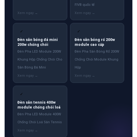
FIVB quốc tế
✓
✓
Đèn sân bóng đá mini
Đèn sân bóng rổ 200w
200w chống chói
module cao cấp
Đèn Pha LED Module 200W
Đèn Pha Sân Bóng Rổ 200W
Khung Hộp Chống Chói Cho
Chống Chói Module Khung
Sân Bóng Đá Mini
Hộp
✓
Đèn sân tennis 400w
module chống chói loá
Đèn Pha LED Module 400W
Chống Chói Loá Sân Tennis