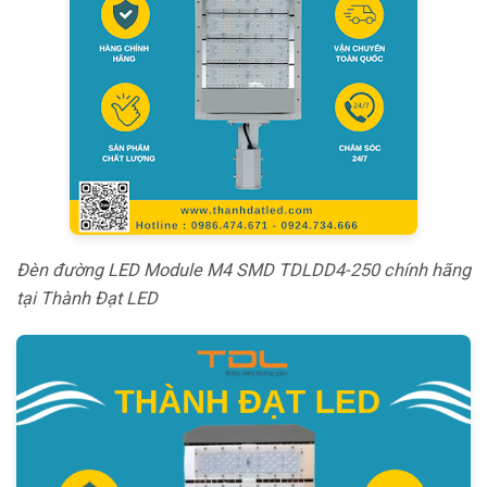
Đèn đường LED Module M4 SMD TDLDD4-250 chính hãng
tại Thành Đạt LED