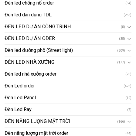
Đèn led chống nổ order
(54)
Đèn led dân dụng TDL
(255)
ĐÈN LED DỰ ÁN CÔNG TRÌNH
(5)
ĐÈN LED DỰ ÁN ODER
(35)
Đèn led đường phố (Street light)
(309)
ĐÈN LED NHÀ XƯỞNG
(177)
Đèn led nhà xưởng order
(26)
Đèn Led order
(423)
Đèn Led Panel
(19)
Đèn Led Ray
(7)
ĐÈN NĂNG LƯỢNG MẶT TRỜI
(166)
Đèn năng lượng mặt trời order
(44)