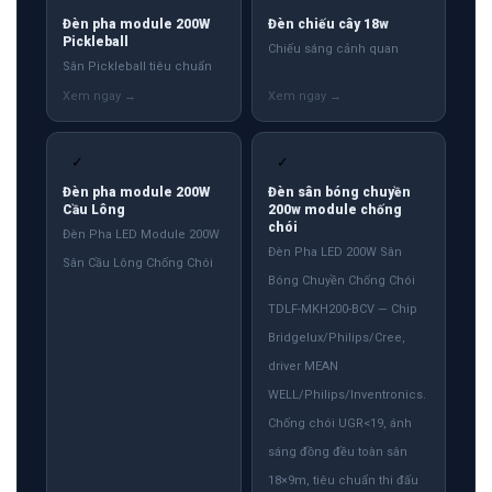
Đèn pha module 200W
Đèn chiếu cây 18w
Pickleball
Chiếu sáng cảnh quan
Sân Pickleball tiêu chuẩn
✓
✓
Đèn pha module 200W
Đèn sân bóng chuyền
Cầu Lông
200w module chống
chói
Đèn Pha LED Module 200W
Đèn Pha LED 200W Sân
Sân Cầu Lông Chống Chói
Bóng Chuyền Chống Chói
TDLF-MKH200-BCV — Chip
Bridgelux/Philips/Cree,
driver MEAN
WELL/Philips/Inventronics.
Chống chói UGR<19, ánh
sáng đồng đều toàn sân
18×9m, tiêu chuẩn thi đấu