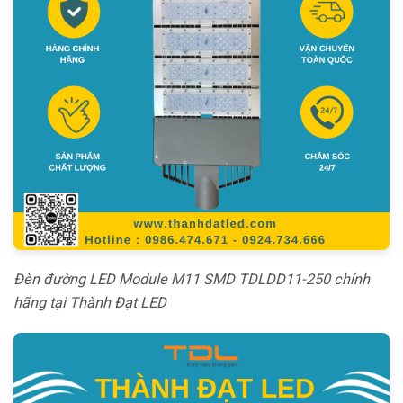
Đèn đường LED Module M11 SMD TDLDD11-250 chính
hãng tại Thành Đạt LED