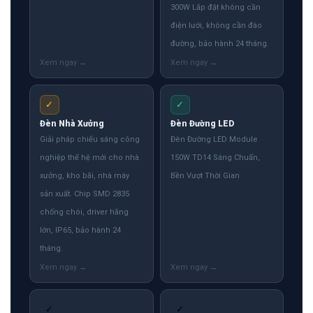
300W Lắp đặt không cần
điện lưới, không cần đào
đường, bảo hành 24 tháng.
✓
✓
Đèn Nhà Xưởng
Đèn Đường LED
Giải pháp chiếu sáng công
Đèn Đường LED Module
nghiệp thế hệ mới cho nhà
150W TD14 Sáng Chuẩn,
xưởng, kho bãi, nhà máy
Bền Vượt Thời Gian
sản xuất. Chip SMD 2835
chống chói, driver hãng
lớn, IP65, bảo hành 24
tháng.
✓
✓