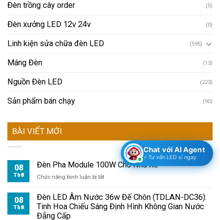
Đèn trồng cây order
(5)
Đèn xưởng LED 12v 24v
(0)
Linh kiện sửa chữa đèn LED
(595)
Máng Đèn
(13)
Nguồn Đèn LED
(223)
Sản phẩm bán chạy
(90)
BÀI VIẾT MỚI
Chat với AI Agent
⚡ Tư vấn LED sỉ ngay
Đèn Pha Module 100W Cho Nhà Xe
08
Th8
ở
Chức năng bình luận bị tắt
Đèn
Pha
Đèn LED Âm Nước 36w Đế Chôn (TDLAN-DC36):
08
Module
Tinh Hoa Chiếu Sáng Định Hình Không Gian Nước
Th8
100W
Đẳng Cấp