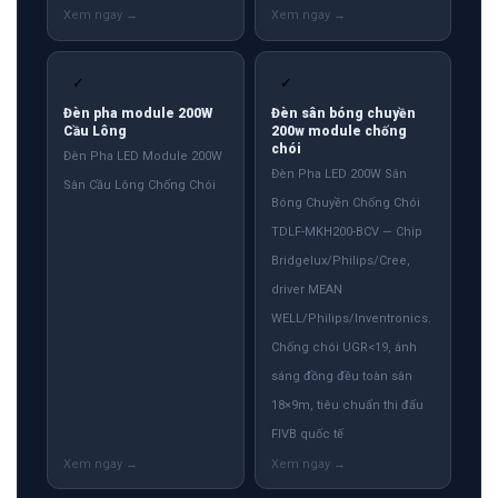
✓
✓
Đèn pha module 200W
Đèn sân bóng chuyền
Cầu Lông
200w module chống
chói
Đèn Pha LED Module 200W
Đèn Pha LED 200W Sân
Sân Cầu Lông Chống Chói
Bóng Chuyền Chống Chói
TDLF-MKH200-BCV — Chip
Bridgelux/Philips/Cree,
driver MEAN
WELL/Philips/Inventronics.
Chống chói UGR<19, ánh
sáng đồng đều toàn sân
18×9m, tiêu chuẩn thi đấu
FIVB quốc tế