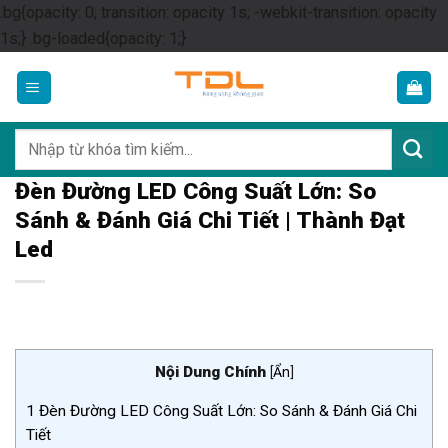
.bg{opacity: 0; transition: opacity 1s; -webkit-transition: opacity
Skip
1s;} .bg-loaded{opacity: 1;}
to
content
Tìm
kiếm:
Đèn Đường LED Công Suất Lớn: So
Sánh & Đánh Giá Chi Tiết | Thành Đạt
Led
Nội Dung Chính
[
Ẩn
]
1
Đèn Đường LED Công Suất Lớn: So Sánh & Đánh Giá Chi
Tiết