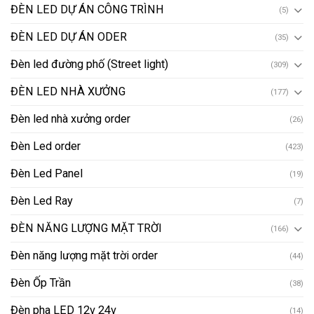
ĐÈN LED DỰ ÁN CÔNG TRÌNH
(5)
ĐÈN LED DỰ ÁN ODER
(35)
Đèn led đường phố (Street light)
(309)
ĐÈN LED NHÀ XƯỞNG
(177)
Đèn led nhà xưởng order
(26)
Đèn Led order
(423)
Đèn Led Panel
(19)
Đèn Led Ray
(7)
ĐÈN NĂNG LƯỢNG MẶT TRỜI
(166)
Đèn năng lượng mặt trời order
(44)
Đèn Ốp Trần
(38)
Đèn pha LED 12v 24v
(14)