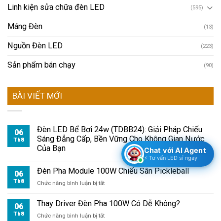
Linh kiện sửa chữa đèn LED
(595)
Máng Đèn
(13)
Nguồn Đèn LED
(223)
Sản phẩm bán chạy
(90)
BÀI VIẾT MỚI
Đèn LED Bể Bơi 24w (TDBB24): Giải Pháp Chiếu
06
Sáng Đẳng Cấp, Bền Vững Cho Không Gian Nước
Th8
Của Bạn
Chat với AI Agent
⚡ Tư vấn LED sỉ ngay
Đèn Pha Module 100W Chiếu Sân Pickleball
06
Th8
ở
Chức năng bình luận bị tắt
Đèn
Pha
Thay Driver Đèn Pha 100W Có Dễ Không?
06
Module
Th8
ở
Chức năng bình luận bị tắt
100W