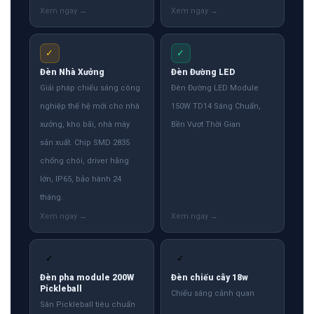
✓
✓
Đèn Nhà Xưởng
Đèn Đường LED
Giải pháp chiếu sáng công
Đèn Đường LED Module
nghiệp thế hệ mới cho nhà
150W TD14 Sáng Chuẩn,
xưởng, kho bãi, nhà máy
Bền Vượt Thời Gian
sản xuất. Chip SMD 2835
chống chói, driver hãng
lớn, IP65, bảo hành 24
tháng.
✓
✓
Đèn pha module 200W
Đèn chiếu cây 18w
Pickleball
Chiếu sáng cảnh quan
Sân Pickleball tiêu chuẩn