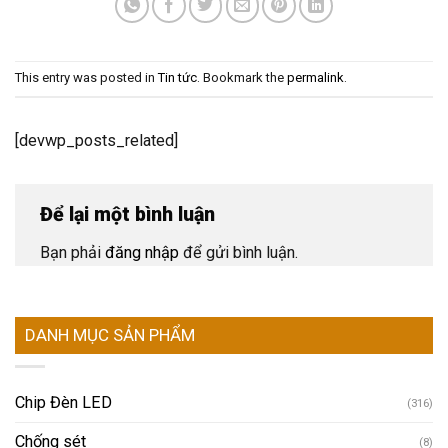
This entry was posted in
Tin tức
. Bookmark the
permalink
.
[devwp_posts_related]
Để lại một bình luận
Bạn phải
đăng nhập
để gửi bình luận.
DANH MỤC SẢN PHẨM
Chip Đèn LED
(316)
Chống sét
(8)