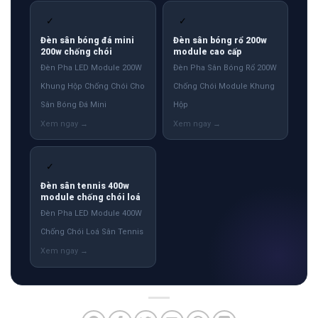
✓
✓
Đèn sân bóng đá mini
Đèn sân bóng rổ 200w
200w chống chói
module cao cấp
Đèn Pha LED Module 200W
Đèn Pha Sân Bóng Rổ 200W
Khung Hộp Chống Chói Cho
Chống Chói Module Khung
Sân Bóng Đá Mini
Hộp
✓
Đèn sân tennis 400w
module chống chói loá
Đèn Pha LED Module 400W
Chống Chói Loá Sân Tennis