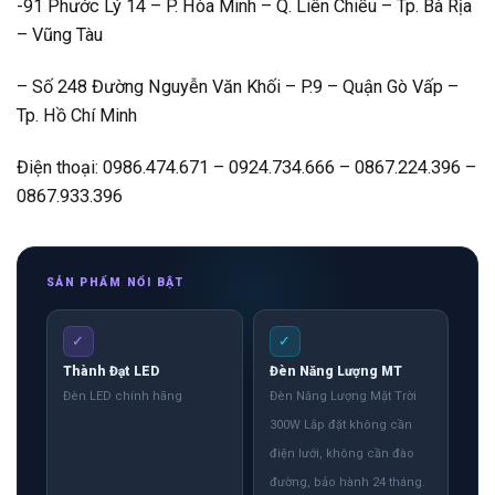
-91 Phước Lý 14 – P. Hòa Minh – Q. Liên Chiểu – Tp. Bà Rịa
– Vũng Tàu
– Số 248 Đường Nguyễn Văn Khối – P.9 – Quận Gò Vấp –
Tp. Hồ Chí Minh
Điện thoại: 0986.474.671 – 0924.734.666 – 0867.224.396 –
0867.933.396
SẢN PHẨM NỔI BẬT
✓
✓
Thành Đạt LED
Đèn Năng Lượng MT
Đèn LED chính hãng
Đèn Năng Lượng Mặt Trời
300W Lắp đặt không cần
điện lưới, không cần đào
đường, bảo hành 24 tháng.