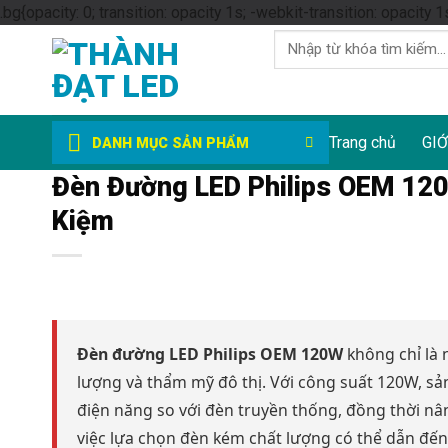
.bg{opacity: 0; transition: opacity 1s; -webkit-transition: opacity 1
Tìm
kiếm:
Trang chủ
GIỚ
DANH MỤC SẢN PHẨM
Đèn Đường LED Philips OEM 120
Kiệm
Đèn đường LED Philips OEM 120W
không chỉ là 
lượng và thẩm mỹ đô thị. Với công suất 120W, sản
điện năng so với đèn truyền thống, đồng thời nâng
việc lựa chọn đèn kém chất lượng có thể dẫn đến