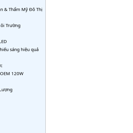
n & Thẩm Mỹ Đô Thị
Môi Trường
 LED
hiếu sáng hiệu quả
c
s OEM 120W
 Lượng