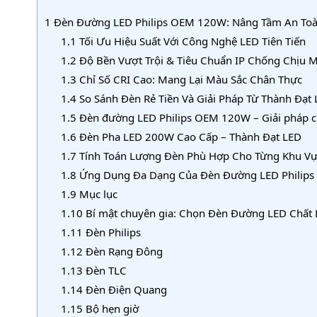
1
Đèn Đường LED Philips OEM 120W: Nâng Tầm An Toà
1.1
Tối Ưu Hiệu Suất Với Công Nghệ LED Tiên Tiến
1.2
Độ Bền Vượt Trội & Tiêu Chuẩn IP Chống Chịu 
1.3
Chỉ Số CRI Cao: Mang Lại Màu Sắc Chân Thực
1.4
So Sánh Đèn Rẻ Tiền Và Giải Pháp Từ Thành Đạt
1.5
Đèn đường LED Philips OEM 120W – Giải pháp c
1.6
Đèn Pha LED 200W Cao Cấp – Thành Đạt LED
1.7
Tính Toán Lượng Đèn Phù Hợp Cho Từng Khu Vự
1.8
Ứng Dụng Đa Dạng Của Đèn Đường LED Philip
1.9
Mục lục
1.10
Bí mật chuyên gia: Chọn Đèn Đường LED Chất
1.11
Đèn Philips
1.12
Đèn Rạng Đông
1.13
Đèn TLC
1.14
Đèn Điện Quang
1.15
Bộ hẹn giờ