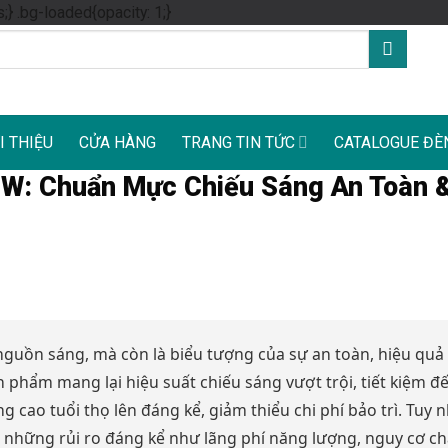
Skip
s;} .bg-loaded{opacity: 1;}
to
content
I THIỆU
CỬA HÀNG
TRANG TIN TỨC
CATALOGUE ĐÈ
W: Chuẩn Mực Chiếu Sáng An Toàn &
nguồn sáng, mà còn là biểu tượng của sự an toàn, hiệu quả
 phẩm mang lại hiệu suất chiếu sáng vượt trội, tiết kiệm đ
 cao tuổi thọ lên đáng kể, giảm thiểu chi phí bảo trì. Tuy n
 những rủi ro đáng kể như lãng phí năng lượng, nguy cơ c