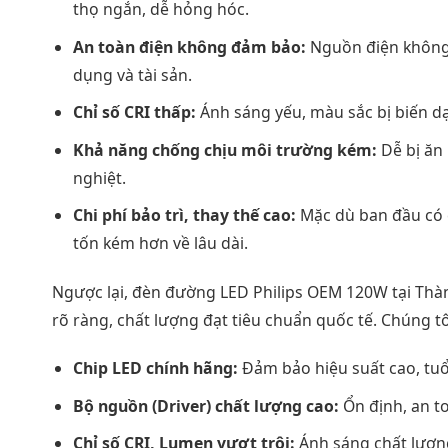
thọ ngắn, dễ hỏng hóc.
An toàn điện không đảm bảo:
Nguồn điện không 
dụng và tài sản.
Chỉ số CRI thấp:
Ánh sáng yếu, màu sắc bị biến dạ
Khả năng chống chịu môi trường kém:
Dễ bị ăn 
nghiệt.
Chi phí bảo trì, thay thế cao:
Mặc dù ban đầu có c
tốn kém hơn về lâu dài.
Ngược lại, đèn đường LED Philips OEM 120W tại Thà
rõ ràng, chất lượng đạt tiêu chuẩn quốc tế. Chúng 
Chip LED chính hãng:
Đảm bảo hiệu suất cao, tuổi
Bộ nguồn (Driver) chất lượng cao:
Ổn định, an to
Chỉ số CRI, Lumen vượt trội:
Ánh sáng chất lượng