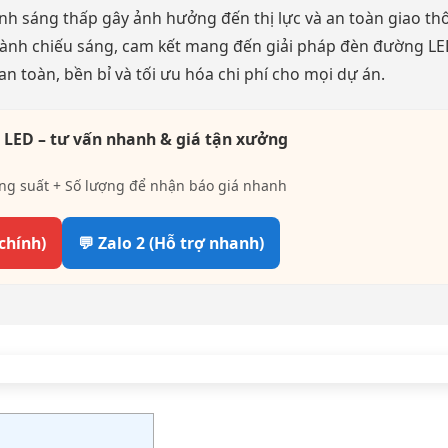
nh sáng thấp gây ảnh hưởng đến thị lực và an toàn giao th
gành chiếu sáng, cam kết mang đến giải pháp đèn đường L
 toàn, bền bỉ và tối ưu hóa chi phí cho mọi dự án.
 LED – tư vấn nhanh & giá tận xưởng
ng suất + Số lượng để nhận báo giá nhanh
 chính)
💬 Zalo 2 (Hỗ trợ nhanh)