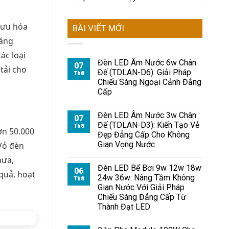
 ưu hóa
BÀI VIẾT MỚI
sáng
ác loại
Đèn LED Âm Nước 6w Chân
07
tải cho
Đế (TDLAN-D6): Giải Pháp
Th8
Chiếu Sáng Ngoại Cảnh Đẳng
Cấp
Đèn LED Âm Nước 3w Chân
07
Đế (TDLAN-D3): Kiến Tạo Vẻ
Th8
ơn 50.000
Đẹp Đẳng Cấp Cho Không
Gian Vọng Nước
 Vỏ đèn
mưa,
Đèn LED Bể Bơi 9w 12w 18w
06
quả, hoạt
24w 36w: Nâng Tầm Không
Th8
Gian Nước Với Giải Pháp
Chiếu Sáng Đẳng Cấp Từ
Thành Đạt LED