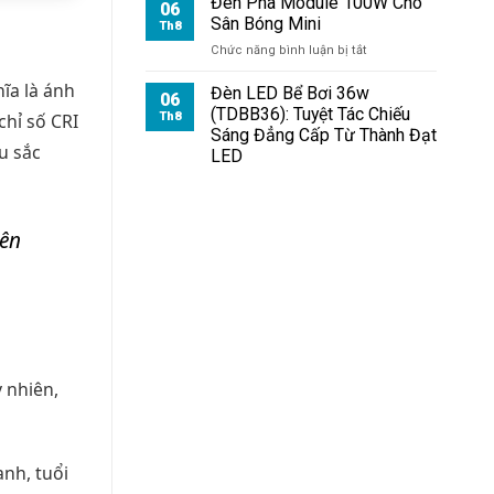
Đèn Pha Module 100W Cho
06
Sân Bóng Mini
Th8
ở
Chức năng bình luận bị tắt
Đèn
ĩa là ánh
Pha
Đèn LED Bể Bơi 36w
06
Module
(TDBB36): Tuyệt Tác Chiếu
Th8
chỉ số CRI
100W
Sáng Đẳng Cấp Từ Thành Đạt
Cho
u sắc
LED
Sân
Bóng
Mini
yên
 nhiên,
nh, tuổi