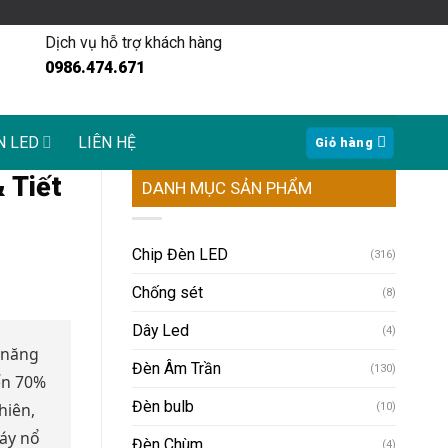
Dịch vụ hỗ trợ khách hàng
0986.474.671
N LED
LIÊN HỆ
Giỏ hàng
 Tiết
DANH MỤC SẢN PHẨM
Chip Đèn LED
(316)
Chống sét
(8)
Dây Led
(4)
 năng
Đèn Âm Trần
(130)
ến 70%
Đèn bulb
hiên,
(10)
háy nổ
Đèn Chùm
(4)