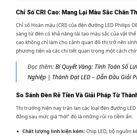
Chỉ Số CRI Cao: Mang Lại Màu Sắc Chân T
Chỉ số Hoàn màu (CRI) của đèn đường LED Philips OE
sáng từ đèn có khả năng tái tạo màu sắc của vật thể
cao không chỉ làm cho cảnh quan đô thị trở nên si
phương tiện và các chi tiết quan trọng một cách chí
Đọc thêm:
Bí Quyết Vàng: Tính Toán Số Lư
Nghiệp | Thành Đạt LED – Dẫn Đầu Giải 
So Sánh Đèn Rẻ Tiền Và Giải Pháp Từ Thàn
Thị trường hiện nay tràn lan các loại đèn đường LED
đằng sau mức giá “hời” đó là những rủi ro tiềm ẩn:
Chất lượng linh kiện kém:
Chip LED, bộ nguồn ké