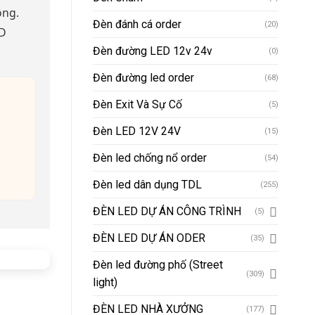
ông.
Đèn đánh cá order
(20)
ED
Đèn đường LED 12v 24v
(0)
Đèn đường led order
(68)
Đèn Exit Và Sự Cố
(5)
Đèn LED 12V 24V
(15)
Đèn led chống nổ order
(54)
Đèn led dân dụng TDL
(255)
ĐÈN LED DỰ ÁN CÔNG TRÌNH
(5)
ĐÈN LED DỰ ÁN ODER
(35)
Đèn led đường phố (Street
(309)
light)
ĐÈN LED NHÀ XƯỞNG
(177)