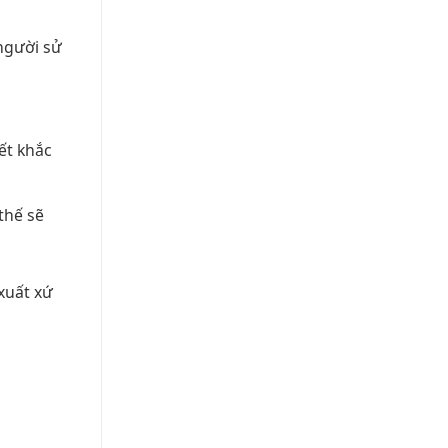
người sử
iết khắc
thế sẽ
xuất xứ