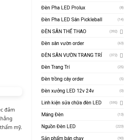
Đèn Pha LED Prolux
(8)
Đèn Pha LED Sân Pickleball
(14)
ĐÈN SÂN THỂ THAO
(392)
Đèn sân vườn order
(63)
ĐÈN SÂN VƯỜN TRANG TRÍ
(372)
Đèn Trang Trí
(25)
Đèn trồng cây order
(5)
Đèn xưởng LED 12v 24v
(0)
Linh kiện sửa chữa đèn LED
(595)
iệc đảm
Máng Đèn
(13)
khẳng
Nguồn Đèn LED
h thẩm mỹ.
(223)
Sản phẩm bán chạy
(90)