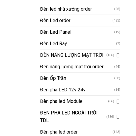
Đèn led nhà xưởng order
(26)
Đèn Led order
(423)
Đèn Led Panel
(19)
Đèn Led Ray
(7)
ĐÈN NĂNG LƯỢNG MẶT TRỜI
(166)
Đèn năng lượng mặt trời order
(44)
Đèn Ốp Trần
(38)
Đèn pha LED 12v 24v
(14)
Đèn pha led Module
(66)
ĐÈN PHA LED NGOÀI TRỜI
(536)
TDL
Đèn pha led order
(143)