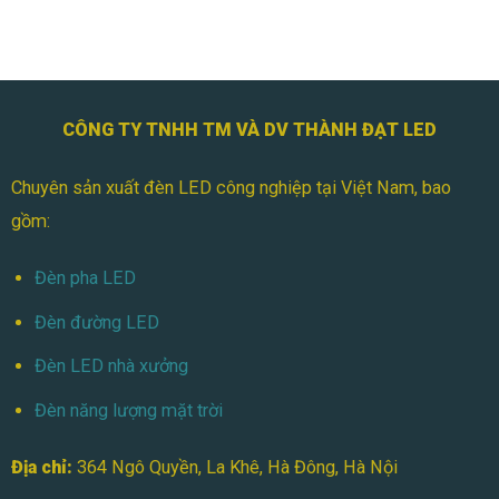
Pha
&
Module
Ứng
100W
Dụng
Chống
Thực
Nước
Tế
Tốt
Không?
CÔNG TY TNHH TM VÀ DV THÀNH ĐẠT LED
|
Chuẩn
Chuyên sản xuất đèn LED công nghiệp tại Việt Nam, bao
IP65
An
gồm:
Toàn
Ngoài
Trời?
Đèn pha LED
Đèn đường LED
Đèn LED nhà xưởng
Đèn năng lượng mặt trời
Địa chỉ:
364 Ngô Quyền, La Khê, Hà Đông, Hà Nội