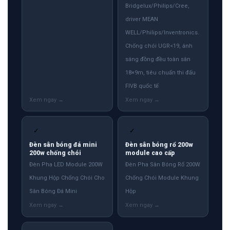
Bridgelux/Philips/Cree,
driver MEAN
WELL/Philips/Inventronics.
Chống chói UGR<19, ánh
sáng đồng đều toàn sân
18×9m, tiêu chuẩn thi đấu
FIVB quốc tế
✓
✓
Đèn sân bóng đá mini
Đèn sân bóng rổ 200w
200w chống chói
module cao cấp
Đèn Pha LED Module 200W
Đèn Pha Sân Bóng Rổ 200W
Khung Hộp Chống Chói Cho
Chống Chói Module Khung
Sân Bóng Đá Mini
Hộp