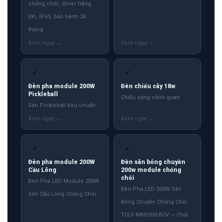
chống chói, driver hãng
lớn, IP65, bảo hành 24
tháng.
✓
✓
Đèn pha module 200W
Đèn chiếu cây 18w
Pickleball
Chiếu sáng cảnh quan
Sân Pickleball tiêu chuẩn
✓
✓
Đèn pha module 200W
Đèn sân bóng chuyền
Cầu Lông
200w module chống
chói
Đèn Pha LED Module 200W
Đèn Pha LED 200W Sân
Sân Cầu Lông Chống Chói
Bóng Chuyền Chống Chói
TDLF-MKH200-BCV — Chip