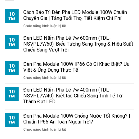
Cách Bảo Trì Đèn Pha LED Module 100W Chuẩn
10
Chuyên Gia | Tăng Tuổi Thọ, Tiết Kiệm Chi Phí
Th8
ở
Chức năng bình luận bị tắt
Cách
Bảo
Đèn LED Nấm Pha Lê 7w 600mm (TDL-
10
Trì
NSVPL7W60): Biểu Tượng Sang Trọng & Hiệu Suất
Th8
Đèn
Chiếu Sáng Vượt Trội
Pha
LED
Đèn Pha Module 100W IP66 Có Gì Khác Biệt? Ưu
Module
10
Việt & Ứng Dụng Thực Tế
100W
Th8
Chuẩn
ở
Chức năng bình luận bị tắt
Chuyên
Đèn
Gia
Pha
Đèn LED Nấm Pha Lê 7w 400mm (TDL-
10
|
Module
NSVPL7W40): Kiệt tác Chiếu Sáng Tinh Tế Từ
Th8
Tăng
100W
Thành Đạt LED
Tuổi
IP66
Thọ,
Có
Tiết
Đèn Pha Module 100W Chống Nước Tốt Không? |
Gì
10
Kiệm
Chuẩn IP65 An Toàn Ngoài Trời?
Khác
Th8
Chi
Biệt?
ở
Chức năng bình luận bị tắt
Phí
Ưu
Đèn
Việt