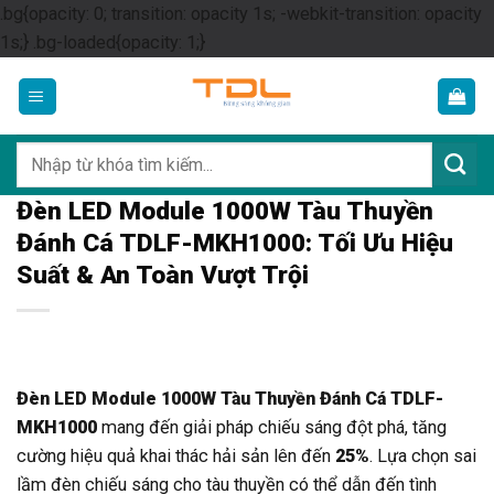
.bg{opacity: 0; transition: opacity 1s; -webkit-transition: opacity
Skip
1s;} .bg-loaded{opacity: 1;}
to
content
Tìm
kiếm:
Đèn LED Module 1000W Tàu Thuyền
Đánh Cá TDLF-MKH1000: Tối Ưu Hiệu
Suất & An Toàn Vượt Trội
Đèn LED Module 1000W Tàu Thuyền Đánh Cá TDLF-
MKH1000
mang đến giải pháp chiếu sáng đột phá, tăng
cường hiệu quả khai thác hải sản lên đến
25%
. Lựa chọn sai
lầm đèn chiếu sáng cho tàu thuyền có thể dẫn đến tình