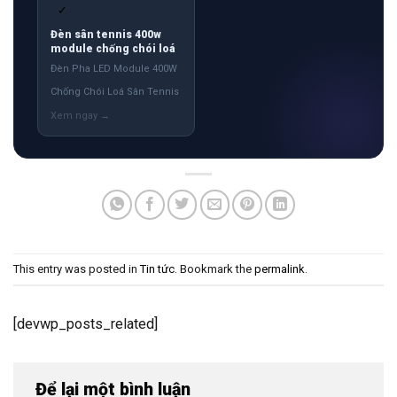
✓
Đèn sân tennis 400w
module chống chói loá
Đèn Pha LED Module 400W
Chống Chói Loá Sân Tennis
This entry was posted in
Tin tức
. Bookmark the
permalink
.
[devwp_posts_related]
Để lại một bình luận