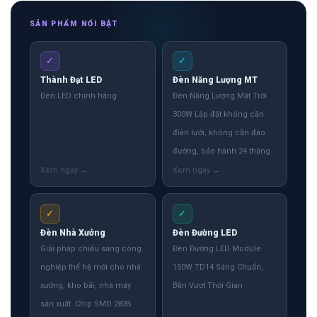
SẢN PHẨM NỔI BẬT
✓
✓
Thành Đạt LED
Đèn Năng Lượng MT
Đèn LED chính hãng
Đèn Năng Lượng Mặt Trời
300W Lắp đặt không cần
điện lưới, không cần đào
đường, bảo hành 24 tháng.
✓
✓
Đèn Nhà Xưởng
Đèn Đường LED
Giải pháp chiếu sáng công
Đèn Đường LED Module
nghiệp thế hệ mới cho nhà
150W TD14 Sáng Chuẩn,
xưởng, kho bãi, nhà máy
Bền Vượt Thời Gian
sản xuất. Chip SMD 2835