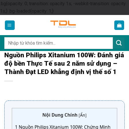
.bg{opacity: 0; transition: opacity 1s; -webkit-transition: opacity
Skip
1s;} .bg-loaded{opacity: 1;}
to
content
Tìm
kiếm:
Nguồn Philips Xitanium 100W: Đánh giá
độ bền Thực Tế sau 2 năm sử dụng –
Thành Đạt LED khẳng định vị thế số 1
Nội Dung Chính
[
Ẩn
]
1
Nguồn Philips Xitanium 100W: Chứng Minh