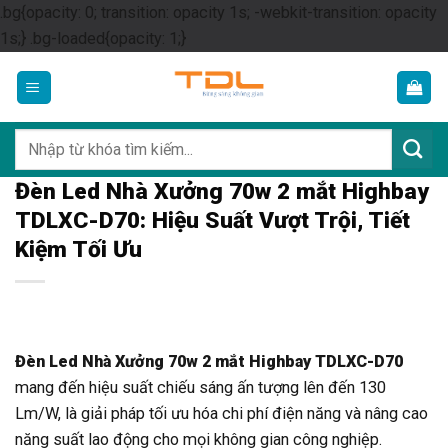
.bg{opacity: 0; transition: opacity 1s; -webkit-transition: opacity
Skip
1s;} .bg-loaded{opacity: 1;}
to
content
Tìm
kiếm:
Đèn Led Nhà Xưởng 70w 2 mắt Highbay
TDLXC-D70: Hiệu Suất Vượt Trội, Tiết
Kiệm Tối Ưu
Đèn Led Nhà Xưởng 70w 2 mắt Highbay TDLXC-D70
mang đến hiệu suất chiếu sáng ấn tượng lên đến 130
Lm/W, là giải pháp tối ưu hóa chi phí điện năng và nâng cao
năng suất lao động cho mọi không gian công nghiệp.