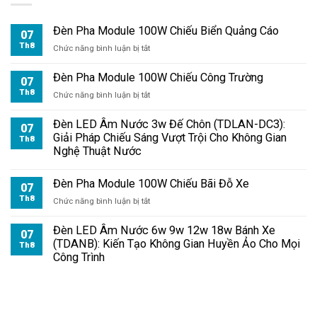
Đèn Pha Module 100W Chiếu Biển Quảng Cáo
07
Th8
ở
Chức năng bình luận bị tắt
Đèn
Pha
Đèn Pha Module 100W Chiếu Công Trường
07
Module
Th8
ở
Chức năng bình luận bị tắt
100W
Đèn
Chiếu
Pha
Đèn LED Âm Nước 3w Đế Chôn (TDLAN-DC3):
Biển
07
Module
Giải Pháp Chiếu Sáng Vượt Trội Cho Không Gian
Quảng
Th8
100W
Nghệ Thuật Nước
Cáo
Chiếu
Công
Đèn Pha Module 100W Chiếu Bãi Đỗ Xe
Trường
07
Th8
ở
Chức năng bình luận bị tắt
Đèn
Pha
Đèn LED Âm Nước 6w 9w 12w 18w Bánh Xe
07
Module
(TDANB): Kiến Tạo Không Gian Huyền Ảo Cho Mọi
Th8
100W
Công Trình
Chiếu
Bãi
Đỗ
Xe