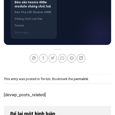
Đèn sân tennis 400w
module chống chói loá
Đèn Pha LED Module 400W
Chống Chói Loá Sân
Tennis
This entry was posted in
Tin tức
. Bookmark the
permalink
.
[devwp_posts_related]
Để lại một bình luận