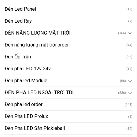
Đèn Led Panel
(19)
Đèn Led Ray
(7)
ĐÈN NĂNG LƯỢNG MẶT TRỜI
(166)
Đèn năng lượng mặt trời order
(44)
Đèn Ốp Trần
(38)
Đèn pha LED 12v 24v
(14)
Đèn pha led Module
(66)
ĐÈN PHA LED NGOÀI TRỜI TDL
(536)
Đèn pha led order
(143)
Đèn Pha LED Prolux
(8)
Đèn Pha LED Sân Pickleball
(14)