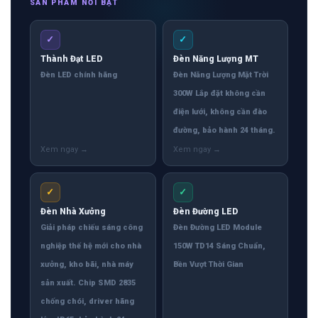
SẢN PHẨM NỔI BẬT
✓
✓
Thành Đạt LED
Đèn Năng Lượng MT
Đèn LED chính hãng
Đèn Năng Lượng Mặt Trời
300W Lắp đặt không cần
điện lưới, không cần đào
đường, bảo hành 24 tháng.
✓
✓
Đèn Nhà Xưởng
Đèn Đường LED
Giải pháp chiếu sáng công
Đèn Đường LED Module
nghiệp thế hệ mới cho nhà
150W TD14 Sáng Chuẩn,
xưởng, kho bãi, nhà máy
Bền Vượt Thời Gian
sản xuất. Chip SMD 2835
chống chói, driver hãng