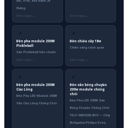
lớn, IP65, bảo hành 24
tháng.
✓
✓
Đèn pha module 200W
Đèn chiếu cây 18w
Pickleball
Chiếu sáng cảnh quan
Sân Pickleball tiêu chuẩn
✓
✓
Đèn pha module 200W
Đèn sân bóng chuyền
Cầu Lông
200w module chống
chói
Đèn Pha LED Module 200W
Đèn Pha LED 200W Sân
Sân Cầu Lông Chống Chói
Bóng Chuyền Chống Chói
TDLF-MKH200-BCV — Chip
Bridgelux/Philips/Cree,