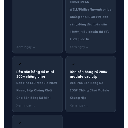
driver MEAN
WELL/Philips/Inventronics.
Chống chói UGR<19, ánh
sáng đồng đều toàn sân
18×9m, tiêu chuẩn thi đấu
FIVB quốc tế
✓
✓
Đèn sân bóng đá mini
Đèn sân bóng rổ 200w
200w chống chói
module cao cấp
Đèn Pha LED Module 200W
Đèn Pha Sân Bóng Rổ
Khung Hộp Chống Chói
200W Chống Chói Module
Cho Sân Bóng Đá Mini
Khung Hộp
✓