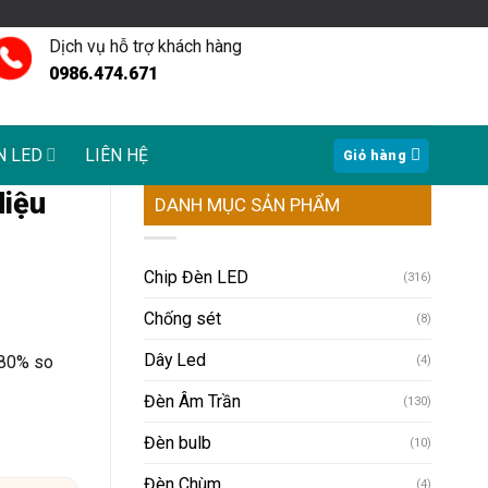
Dịch vụ hỗ trợ khách hàng
0986.474.671
N LED
LIÊN HỆ
Giỏ hàng
Hiệu
DANH MỤC SẢN PHẨM
Chip Đèn LED
(316)
Chống sét
(8)
Dây Led
 80% so
(4)
Đèn Âm Trần
(130)
Đèn bulb
(10)
Đèn Chùm
(4)