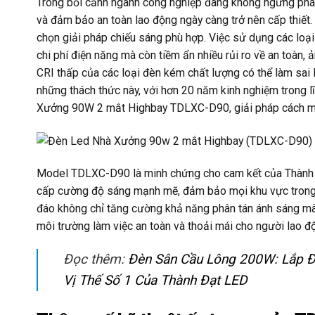
Trong bối cảnh ngành công nghiệp đang không ngừng phát t
và đảm bảo an toàn lao động ngày càng trở nên cấp thiết. 
chọn giải pháp chiếu sáng phù hợp. Việc sử dụng các loại
chi phí điện năng mà còn tiềm ẩn nhiều rủi ro về an toàn
CRI thấp của các loại đèn kém chất lượng có thể làm sai l
những thách thức này, với hơn 20 năm kinh nghiệm trong 
Xưởng 90W 2 mắt Highbay TDLXC-D90, giải pháp cách mạ
Model TDLXC-D90 là minh chứng cho cam kết của Thành Đạ
cấp cường độ sáng mạnh mẽ, đảm bảo mọi khu vực trong 
đáo không chỉ tăng cường khả năng phân tán ánh sáng mà c
môi trường làm việc an toàn và thoải mái cho người lao đ
Đọc thêm:
Đèn Sân Cầu Lông 200W: Lắp Đặ
Vị Thế Số 1 Của Thành Đạt LED