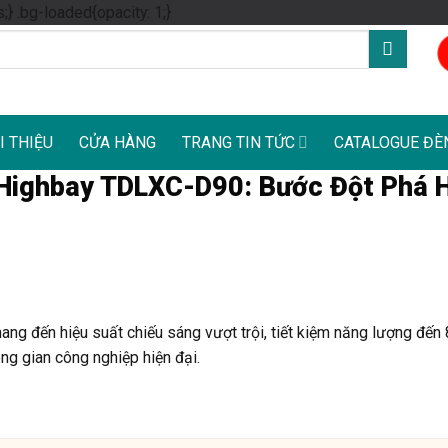
Skip
s;} .bg-loaded{opacity: 1;}
to
content
I THIỆU
CỬA HÀNG
TRANG TIN TỨC
CATALOGUE ĐÈ
Highbay TDLXC-D90: Bước Đột Phá 
ng đến hiệu suất chiếu sáng vượt trội, tiết kiệm năng lượng đến
ông gian công nghiệp hiện đại.