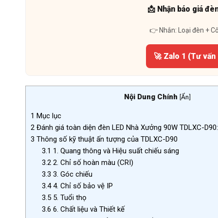
📩 Nhận báo giá đè
👉 Nhắn: Loại đèn + C
🚀 Zalo 1 (Tư vấn
Nội Dung Chính
[
Ẩn
]
1
Mục lục
2
Đánh giá toàn diện đèn LED Nhà Xưởng 90W TDLXC-D90: 
3
Thông số kỹ thuật ấn tượng của TDLXC-D90
3.1
1. Quang thông và Hiệu suất chiếu sáng
3.2
2. Chỉ số hoàn màu (CRI)
3.3
3. Góc chiếu
3.4
4. Chỉ số bảo vệ IP
3.5
5. Tuổi thọ
3.6
6. Chất liệu và Thiết kế