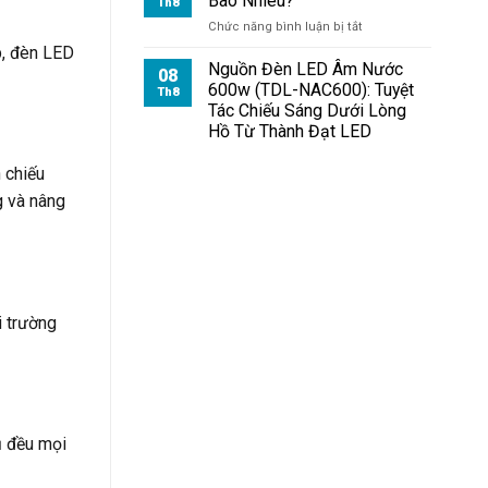
Bao Nhiêu?
Th8
ở
Chức năng bình luận bị tắt
Đèn
p, đèn LED
Pha
Nguồn Đèn LED Âm Nước
08
Module
600w (TDL-NAC600): Tuyệt
Th8
100W
Tác Chiếu Sáng Dưới Lòng
Giá
Hồ Từ Thành Đạt LED
Bao
Nhiêu?
 chiếu
g và nâng
i trường
ủ đều mọi