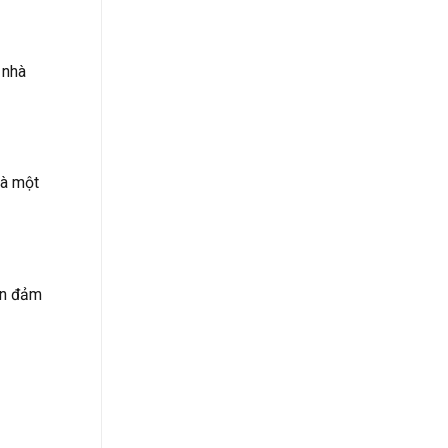
 nhà
là một
tín đảm