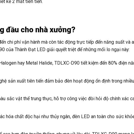
t kế 2 mắt tiên tiến.
ng đầu cho nhà xưởng?
n chi phí vận hành mà còn tác động trực tiếp đến năng suất và a
ủa Thành Đạt LED giải quyết triệt để những mối lo ngại này:
 Halogen hay Metal Halide, TDLXC-D90 tiết kiệm đến 80% điện nă
ghệ sản xuất tiên tiến đảm bảo đèn hoạt động ổn định trong nhiề
 sắc vật thể trung thực, hỗ trợ công việc đòi hỏi độ chính xác c
c hóa chất độc hại như thủy ngân, đèn LED an toàn cho sức khỏ