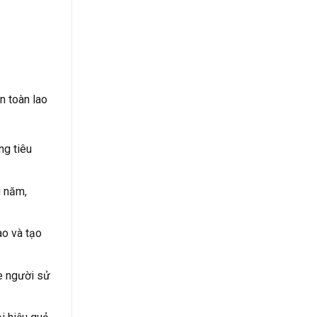
n toàn lao
ng tiêu
u năm,
ao và tạo
e người sử