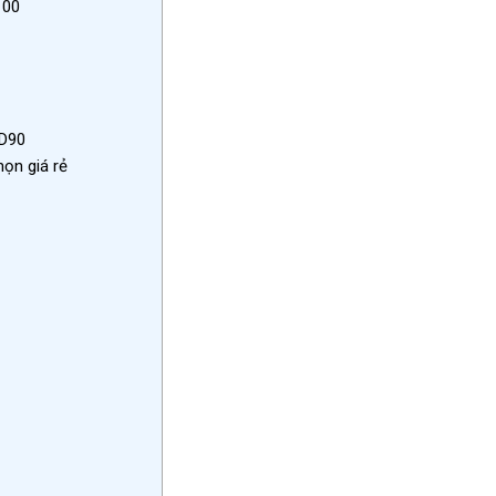
100
D90
ọn giá rẻ