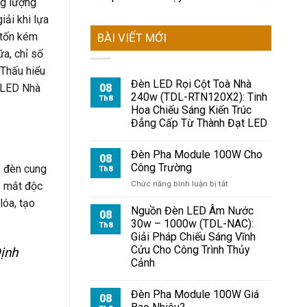
ng lượng
iải khi lựa
 tốn kém
BÀI VIẾT MỚI
ữa, chỉ số
 Thấu hiểu
Đèn LED Rọi Cột Toà Nhà
08
n LED Nhà
240w (TDL-RTN120X2): Tinh
Th8
Hoa Chiếu Sáng Kiến Trúc
Đẳng Cấp Từ Thành Đạt LED
Đèn Pha Module 100W Cho
08
Công Trường
, đèn cung
Th8
ở
2 mắt độc
Chức năng bình luận bị tắt
Đèn
lóa, tạo
Pha
Nguồn Đèn LED Âm Nước
08
Module
30w – 1000w (TDL-NAC):
Th8
100W
Giải Pháp Chiếu Sáng Vĩnh
Cho
Cửu Cho Công Trình Thủy
ịnh
Công
Cảnh
Trường
Đèn Pha Module 100W Giá
08