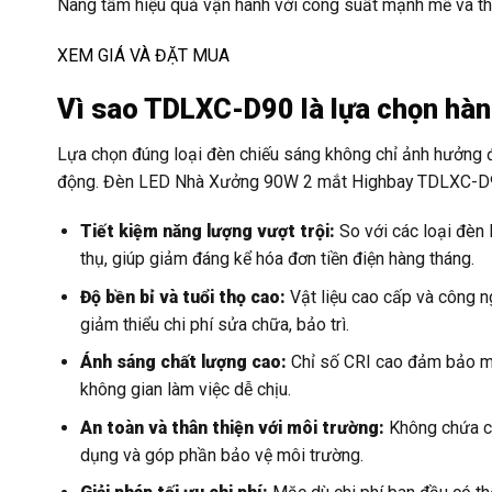
Nâng tầm hiệu quả vận hành với công suất mạnh mẽ và thiế
XEM GIÁ VÀ ĐẶT MUA
Vì sao TDLXC-D90 là lựa chọn hà
Lựa chọn đúng loại đèn chiếu sáng không chỉ ảnh hưởng đế
động. Đèn LED Nhà Xưởng 90W 2 mắt Highbay TDLXC-D90 c
Tiết kiệm năng lượng vượt trội:
So với các loại đèn
thụ, giúp giảm đáng kể hóa đơn tiền điện hàng tháng.
Độ bền bỉ và tuổi thọ cao:
Vật liệu cao cấp và công n
giảm thiểu chi phí sửa chữa, bảo trì.
Ánh sáng chất lượng cao:
Chỉ số CRI cao đảm bảo màu
không gian làm việc dễ chịu.
An toàn và thân thiện với môi trường:
Không chứa cá
dụng và góp phần bảo vệ môi trường.