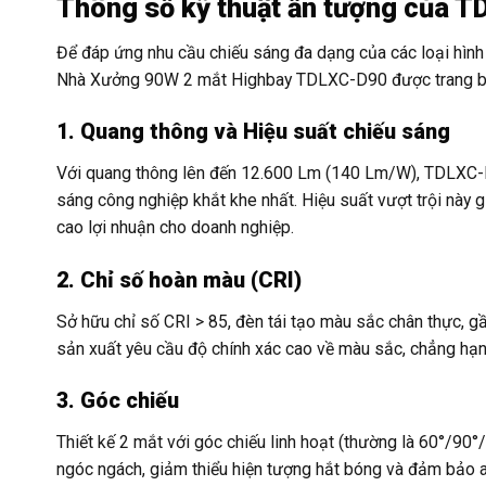
Thông số kỹ thuật ấn tượng của 
Để đáp ứng nhu cầu chiếu sáng đa dạng của các loại hình 
Nhà Xưởng 90W 2 mắt Highbay TDLXC-D90 được trang bị n
1. Quang thông và Hiệu suất chiếu sáng
Với quang thông lên đến 12.600 Lm (140 Lm/W), TDLXC-D
sáng công nghiệp khắt khe nhất. Hiệu suất vượt trội này 
cao lợi nhuận cho doanh nghiệp.
2. Chỉ số hoàn màu (CRI)
Sở hữu chỉ số CRI > 85, đèn tái tạo màu sắc chân thực, gầ
sản xuất yêu cầu độ chính xác cao về màu sắc, chẳng hạn
3. Góc chiếu
Thiết kế 2 mắt với góc chiếu linh hoạt (thường là 60°/90
ngóc ngách, giảm thiểu hiện tượng hắt bóng và đảm bảo a