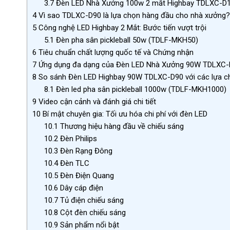
3.7
Đèn LED Nhà Xưởng 100w 2 mắt Highbay TDLXC-D
4
Vì sao TDLXC-D90 là lựa chọn hàng đầu cho nhà xưởng?
5
Công nghệ LED Highbay 2 Mắt: Bước tiến vượt trội
5.1
Đèn pha sân pickleball 50w (TDLF-MKH50)
6
Tiêu chuẩn chất lượng quốc tế và Chứng nhận
7
Ứng dụng đa dạng của Đèn LED Nhà Xưởng 90W TDLXC-
8
So sánh Đèn LED Highbay 90W TDLXC-D90 với các lựa ch
8.1
Đèn led pha sân pickleball 1000w (TDLF-MKH1000)
9
Video cận cảnh và đánh giá chi tiết
10
Bí mật chuyên gia: Tối ưu hóa chi phí với đèn LED
10.1
Thương hiệu hàng đầu về chiếu sáng
10.2
Đèn Philips
10.3
Đèn Rạng Đông
10.4
Đèn TLC
10.5
Đèn Điện Quang
10.6
Dây cáp điện
10.7
Tủ điện chiếu sáng
10.8
Cột đèn chiếu sáng
10.9
Sản phẩm nổi bật