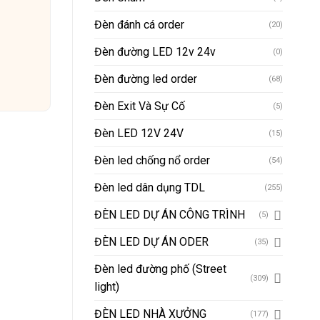
Đèn đánh cá order
(20)
Đèn đường LED 12v 24v
(0)
Đèn đường led order
(68)
Đèn Exit Và Sự Cố
(5)
Đèn LED 12V 24V
(15)
Đèn led chống nổ order
(54)
Đèn led dân dụng TDL
(255)
ĐÈN LED DỰ ÁN CÔNG TRÌNH
(5)
ĐÈN LED DỰ ÁN ODER
(35)
Đèn led đường phố (Street
(309)
light)
ĐÈN LED NHÀ XƯỞNG
(177)