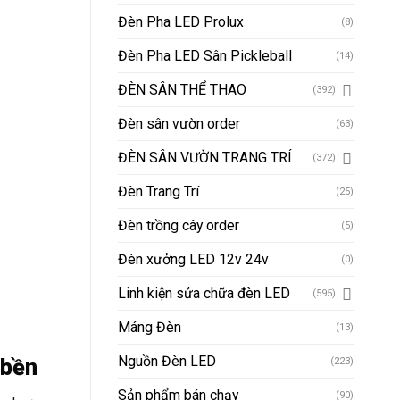
Đèn Pha LED Prolux
(8)
Đèn Pha LED Sân Pickleball
(14)
ĐÈN SÂN THỂ THAO
(392)
Đèn sân vườn order
(63)
ĐÈN SÂN VƯỜN TRANG TRÍ
(372)
Đèn Trang Trí
(25)
Đèn trồng cây order
(5)
Đèn xưởng LED 12v 24v
(0)
Linh kiện sửa chữa đèn LED
(595)
Máng Đèn
(13)
Nguồn Đèn LED
 bền
(223)
Sản phẩm bán chạy
(90)