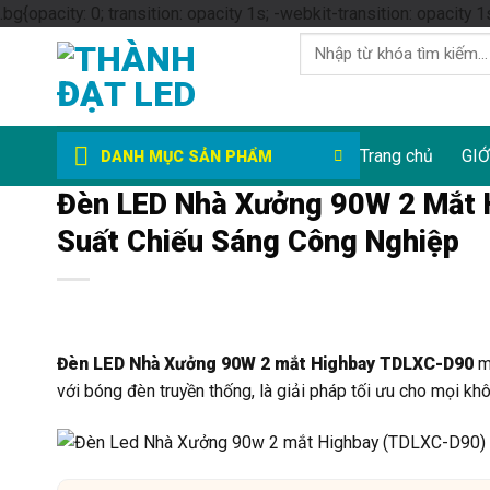
.bg{opacity: 0; transition: opacity 1s; -webkit-transition: opacity 1
Tìm
kiếm:
Trang chủ
GIỚ
DANH MỤC SẢN PHẨM
Đèn LED Nhà Xưởng 90W 2 Mắt 
Suất Chiếu Sáng Công Nghiệp
Đèn LED Nhà Xưởng 90W 2 mắt Highbay TDLXC-D90
ma
với bóng đèn truyền thống, là giải pháp tối ưu cho mọi kh