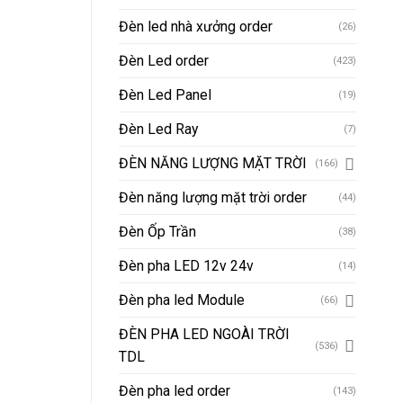
Đèn led nhà xưởng order
(26)
Đèn Led order
(423)
Đèn Led Panel
(19)
Đèn Led Ray
(7)
ĐÈN NĂNG LƯỢNG MẶT TRỜI
(166)
Đèn năng lượng mặt trời order
(44)
Đèn Ốp Trần
(38)
Đèn pha LED 12v 24v
(14)
Đèn pha led Module
(66)
ĐÈN PHA LED NGOÀI TRỜI
(536)
TDL
Đèn pha led order
(143)