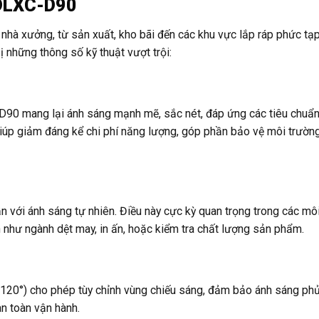
TDLXC-D90
nhà xưởng, từ sản xuất, kho bãi đến các khu vực lắp ráp phức tạ
hững thông số kỹ thuật vượt trội:
90 mang lại ánh sáng mạnh mẽ, sắc nét, đáp ứng các tiêu chuẩn
giúp giảm đáng kể chi phí năng lượng, góp phần bảo vệ môi trườn
n với ánh sáng tự nhiên. Điều này cực kỳ quan trọng trong các mô
 như ngành dệt may, in ấn, hoặc kiểm tra chất lượng sản phẩm.
°/120°) cho phép tùy chỉnh vùng chiếu sáng, đảm bảo ánh sáng ph
n toàn vận hành.