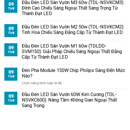
Đầu Đèn LED Sân Vườn M3 60w (TDL-NSVKCM3):
09
Đỉnh Cao Chiếu Sáng Ngoại Thất Sang Trọng Từ
Th8
Thành Đạt LED
Đầu Đèn LED Sân Vườn M2 50w (TDL-NSVKCM2):
09
Tinh Hoa Chiếu Sáng Đẳng Cấp Từ Thành Đạt LED
Th8
Đầu Đèn LED Sân Vườn M1 60w (TDLDD-
09
SVM150): Giải Pháp Chiếu Sáng Ngoại Thất Đẳng
Th8
Cấp Từ Thành Đạt LED
Đèn Pha Module 150W Chip Philips Sáng Đến Mức
09
Nào?
Th8
ở
Chức năng bình luận bị tắt
Đèn
Pha
Đầu Đèn LED Sân Vườn 60W Kim Cương (TDL-
09
Module
NSVKC600): Nâng Tầm Không Gian Ngoại Thất
Th8
150W
Sang Trọng
Chip
Philips
Sáng
Đến
Mức