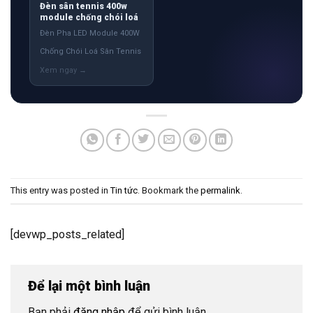
Đèn sân tennis 400w
module chống chói loá
Đèn Pha LED Module 400W
Chống Chói Loá Sân Tennis
This entry was posted in
Tin tức
. Bookmark the
permalink
.
[devwp_posts_related]
Để lại một bình luận
Bạn phải
đăng nhập
để gửi bình luận.