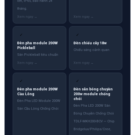
lớn, IP65, bảo hành 24
tháng.
✓
✓
Đèn pha module 200W
Đèn chiếu cây 18w
Pickleball
Chiếu sáng cảnh quan
Sân Pickleball tiêu chuẩn
✓
✓
Đèn pha module 200W
Đèn sân bóng chuyền
Cầu Lông
200w module chống
chói
Đèn Pha LED Module 200W
Đèn Pha LED 200W Sân
Sân Cầu Lông Chống Chói
Bóng Chuyền Chống Chói
TDLF-MKH200-BCV — Chip
Bridgelux/Philips/Cree,