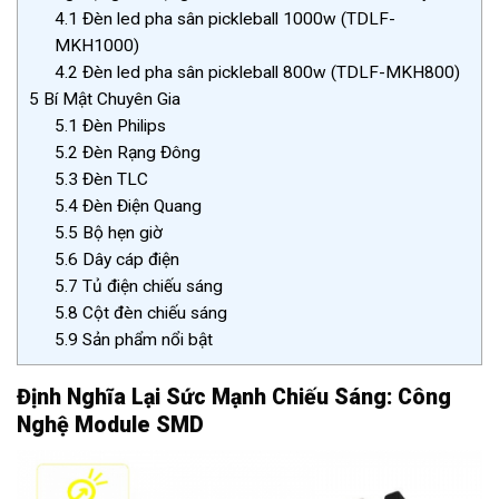
4.1
Đèn led pha sân pickleball 1000w (TDLF-
MKH1000)
4.2
Đèn led pha sân pickleball 800w (TDLF-MKH800)
5
Bí Mật Chuyên Gia
5.1
Đèn Philips
5.2
Đèn Rạng Đông
5.3
Đèn TLC
5.4
Đèn Điện Quang
5.5
Bộ hẹn giờ
5.6
Dây cáp điện
5.7
Tủ điện chiếu sáng
5.8
Cột đèn chiếu sáng
5.9
Sản phẩm nổi bật
Định Nghĩa Lại Sức Mạnh Chiếu Sáng: Công
Nghệ Module SMD