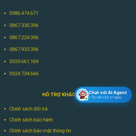
0986.474.671
0867.330.396
0867.224.396
0867.933.396
0559.661.169
0924.734.666
Chat với AI Agent
HỖ TRỢ KHÁCH HÀNG
⚡ Tư vấn LED sỉ ngay
Chính sách đổi trả
Chính sách bảo hành
Chính sách bảo mật thông tin