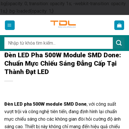
.bg{opacity: 0; transition: opacity 1s; -webkit-transition: opacity
Skip
1s;} .bg-loaded{opacity: 1;}
to
content
Tìm
kiếm:
Đèn LED Pha 500W Module SMD Done:
Chuẩn Mực Chiếu Sáng Đẳng Cấp Tại
Thành Đạt LED
Đèn LED pha 500W module SMD Done
, với công suất
vượt trội và công nghệ tiên tiến, đang định hình lại chuẩn
mực chiếu sáng cho các không gian đòi hỏi cường độ ánh
sáng cao. Thiết bị này không chỉ mang đến hiệu quả chiếu