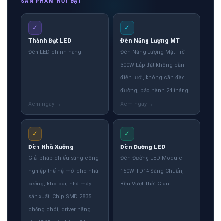
SẢN PHẨM NỔI BẬT
✓
✓
Thành Đạt LED
Đèn Năng Lượng MT
Đèn LED chính hãng
Đèn Năng Lượng Mặt Trời
300W Lắp đặt không cần
điện lưới, không cần đào
đường, bảo hành 24 tháng.
✓
✓
Đèn Nhà Xưởng
Đèn Đường LED
Giải pháp chiếu sáng công
Đèn Đường LED Module
nghiệp thế hệ mới cho nhà
150W TD14 Sáng Chuẩn,
xưởng, kho bãi, nhà máy
Bền Vượt Thời Gian
sản xuất. Chip SMD 2835
chống chói, driver hãng