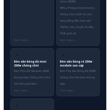
driver MEAN
WELL/Philips/Inventronics.
Chống chói UGR<19, ánh
sáng đồng đều toàn sân
18×9m, tiêu chuẩn thi đấu
FIVB quốc tế
✓
✓
Đèn sân bóng đá mini
Đèn sân bóng rổ 200w
200w chống chói
module cao cấp
Đèn Pha LED Module 200W
Đèn Pha Sân Bóng Rổ 200W
Khung Hộp Chống Chói Cho
Chống Chói Module Khung
Sân Bóng Đá Mini
Hộp
✓