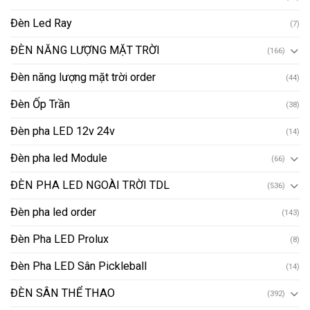
Đèn Led Ray
(7)
ĐÈN NĂNG LƯỢNG MẶT TRỜI
(166)
Đèn năng lượng mặt trời order
(44)
Đèn Ốp Trần
(38)
Đèn pha LED 12v 24v
(14)
Đèn pha led Module
(66)
ĐÈN PHA LED NGOÀI TRỜI TDL
(536)
Đèn pha led order
(143)
Đèn Pha LED Prolux
(8)
Đèn Pha LED Sân Pickleball
(14)
ĐÈN SÂN THỂ THAO
(392)