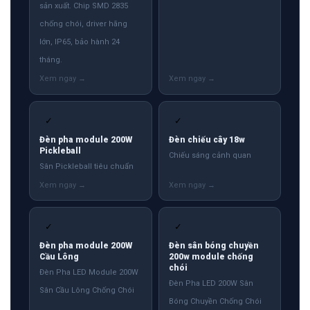
sản xuất. Chip SMD 2835
chống chói, driver hãng
lớn, IP65, bảo hành 24
tháng.
✓
✓
Đèn pha module 200W
Đèn chiếu cây 18w
Pickleball
Chiếu sáng cảnh quan
Sân Pickleball tiêu chuẩn
✓
✓
Đèn pha module 200W
Đèn sân bóng chuyền
Cầu Lông
200w module chống
chói
Đèn Pha LED Module 200W
Đèn Pha LED 200W Sân
Sân Cầu Lông Chống Chói
Bóng Chuyền Chống Chói