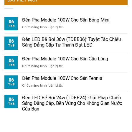
Đèn Pha Module 100W Cho Sân Bóng Mini
06
Th8
ở
Chức năng bình luận bị tắt
Đèn
Pha
Đèn LED Bể Bơi 36w (TDBB36): Tuyệt Tác Chiếu
06
Module
Sáng Đẳng Cấp Từ Thành Đạt LED
Th8
100W
Cho
Đèn Pha Module 100W Cho Sân Cầu Lông
Sân
06
Bóng
Th8
ở
Chức năng bình luận bị tắt
Mini
Đèn
Pha
Đèn Pha Module 100W Cho Sân Tennis
06
Module
Th8
ở
Chức năng bình luận bị tắt
100W
Đèn
Cho
Pha
Đèn LED Bể Bơi 24w (TDBB24): Giải Pháp Chiếu
Sân
06
Module
Sáng Đẳng Cấp, Bền Vững Cho Không Gian Nước
Cầu
Th8
100W
Của Bạn
Lông
Cho
Sân
Tennis