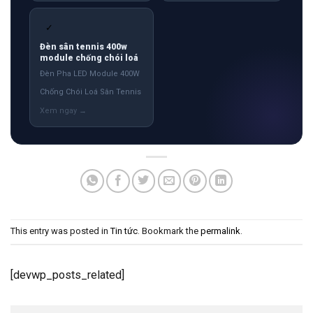
✓
Đèn sân tennis 400w
module chống chói loá
Đèn Pha LED Module 400W
Chống Chói Loá Sân Tennis
This entry was posted in
Tin tức
. Bookmark the
permalink
.
[devwp_posts_related]