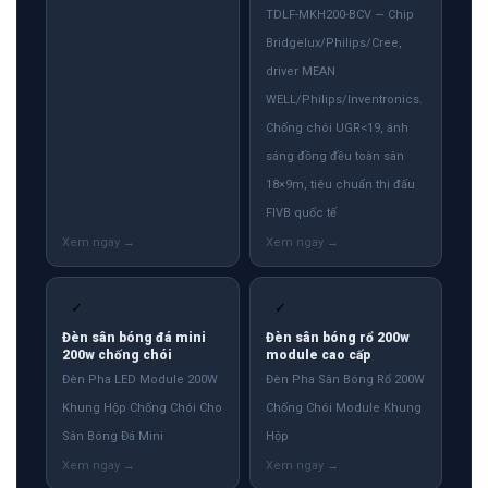
TDLF-MKH200-BCV — Chip
Bridgelux/Philips/Cree,
driver MEAN
WELL/Philips/Inventronics.
Chống chói UGR<19, ánh
sáng đồng đều toàn sân
18×9m, tiêu chuẩn thi đấu
FIVB quốc tế
✓
✓
Đèn sân bóng đá mini
Đèn sân bóng rổ 200w
200w chống chói
module cao cấp
Đèn Pha LED Module 200W
Đèn Pha Sân Bóng Rổ 200W
Khung Hộp Chống Chói Cho
Chống Chói Module Khung
Sân Bóng Đá Mini
Hộp