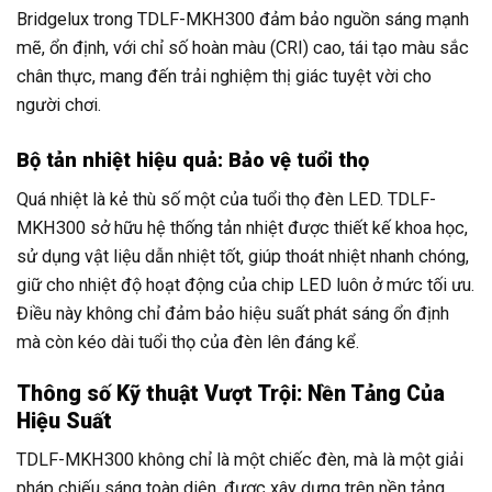
Bridgelux trong TDLF-MKH300 đảm bảo nguồn sáng mạnh
mẽ, ổn định, với chỉ số hoàn màu (CRI) cao, tái tạo màu sắc
chân thực, mang đến trải nghiệm thị giác tuyệt vời cho
người chơi.
Bộ tản nhiệt hiệu quả: Bảo vệ tuổi thọ
Quá nhiệt là kẻ thù số một của tuổi thọ đèn LED. TDLF-
MKH300 sở hữu hệ thống tản nhiệt được thiết kế khoa học,
sử dụng vật liệu dẫn nhiệt tốt, giúp thoát nhiệt nhanh chóng,
giữ cho nhiệt độ hoạt động của chip LED luôn ở mức tối ưu.
Điều này không chỉ đảm bảo hiệu suất phát sáng ổn định
mà còn kéo dài tuổi thọ của đèn lên đáng kể.
Thông số Kỹ thuật Vượt Trội: Nền Tảng Của
Hiệu Suất
TDLF-MKH300 không chỉ là một chiếc đèn, mà là một giải
pháp chiếu sáng toàn diện, được xây dựng trên nền tảng