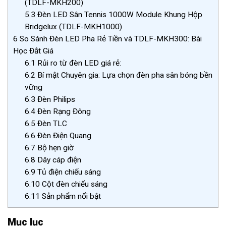
(TDLF-MKH200)
5.3
Đèn LED Sân Tennis 1000W Module Khung Hộp
Bridgelux (TDLF-MKH1000)
6
So Sánh Đèn LED Pha Rẻ Tiền và TDLF-MKH300: Bài
Học Đắt Giá
6.1
Rủi ro từ đèn LED giá rẻ:
6.2
Bí mật Chuyên gia: Lựa chọn đèn pha sân bóng bền
vững
6.3
Đèn Philips
6.4
Đèn Rạng Đông
6.5
Đèn TLC
6.6
Đèn Điện Quang
6.7
Bộ hẹn giờ
6.8
Dây cáp điện
6.9
Tủ điện chiếu sáng
6.10
Cột đèn chiếu sáng
6.11
Sản phẩm nổi bật
Mục lục