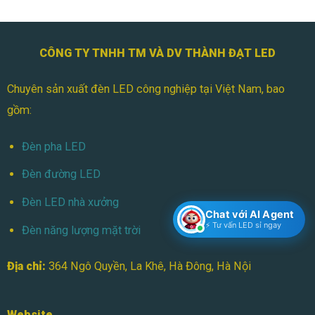
CÔNG TY TNHH TM VÀ DV THÀNH ĐẠT LED
Chuyên sản xuất đèn LED công nghiệp tại Việt Nam, bao
gồm:
Đèn pha LED
Đèn đường LED
Đèn LED nhà xưởng
Chat với AI Agent
⚡ Tư vấn LED sỉ ngay
Đèn năng lượng mặt trời
Địa chỉ:
364 Ngô Quyền, La Khê, Hà Đông, Hà Nội
Website