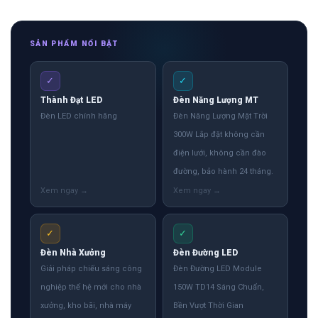
SẢN PHẨM NỔI BẬT
✓
✓
Thành Đạt LED
Đèn Năng Lượng MT
Đèn LED chính hãng
Đèn Năng Lượng Mặt Trời
300W Lắp đặt không cần
điện lưới, không cần đào
đường, bảo hành 24 tháng.
✓
✓
Đèn Nhà Xưởng
Đèn Đường LED
Giải pháp chiếu sáng công
Đèn Đường LED Module
nghiệp thế hệ mới cho nhà
150W TD14 Sáng Chuẩn,
xưởng, kho bãi, nhà máy
Bền Vượt Thời Gian