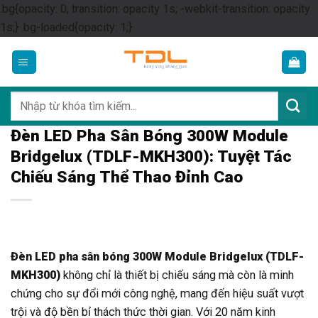
.bg{opacity: 0; transition: opacity 1s; -webkit-transition: opacity
Skip
1s;} .bg-loaded{opacity: 1;}
to
content
Tìm
kiếm:
Đèn LED Pha Sân Bóng 300W Module
Bridgelux (TDLF-MKH300): Tuyệt Tác
Chiếu Sáng Thể Thao Đỉnh Cao
Đèn LED pha sân bóng 300W Module Bridgelux (TDLF-
MKH300)
không chỉ là thiết bị chiếu sáng mà còn là minh
chứng cho sự đổi mới công nghệ, mang đến hiệu suất vượt
trội và độ bền bỉ thách thức thời gian. Với 20 năm kinh