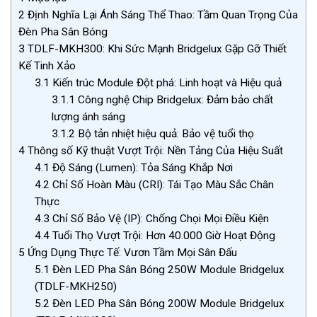
2
Định Nghĩa Lại Ánh Sáng Thể Thao: Tầm Quan Trọng Của
Đèn Pha Sân Bóng
3
TDLF-MKH300: Khi Sức Mạnh Bridgelux Gặp Gỡ Thiết
Kế Tinh Xảo
3.1
Kiến trúc Module Đột phá: Linh hoạt và Hiệu quả
3.1.1
Công nghệ Chip Bridgelux: Đảm bảo chất
lượng ánh sáng
3.1.2
Bộ tản nhiệt hiệu quả: Bảo vệ tuổi thọ
4
Thông số Kỹ thuật Vượt Trội: Nền Tảng Của Hiệu Suất
4.1
Độ Sáng (Lumen): Tỏa Sáng Khắp Nơi
4.2
Chỉ Số Hoàn Màu (CRI): Tái Tạo Màu Sắc Chân
Thực
4.3
Chỉ Số Bảo Vệ (IP): Chống Chọi Mọi Điều Kiện
4.4
Tuổi Thọ Vượt Trội: Hơn 40.000 Giờ Hoạt Động
5
Ứng Dụng Thực Tế: Vươn Tầm Mọi Sân Đấu
5.1
Đèn LED Pha Sân Bóng 250W Module Bridgelux
(TDLF-MKH250)
5.2
Đèn LED Pha Sân Bóng 200W Module Bridgelux