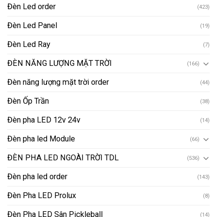
Đèn Led order
(423)
Đèn Led Panel
(19)
Đèn Led Ray
(7)
ĐÈN NĂNG LƯỢNG MẶT TRỜI
(166)
Đèn năng lượng mặt trời order
(44)
Đèn Ốp Trần
(38)
Đèn pha LED 12v 24v
(14)
Đèn pha led Module
(66)
ĐÈN PHA LED NGOÀI TRỜI TDL
(536)
Đèn pha led order
(143)
Đèn Pha LED Prolux
(8)
Đèn Pha LED Sân Pickleball
(14)