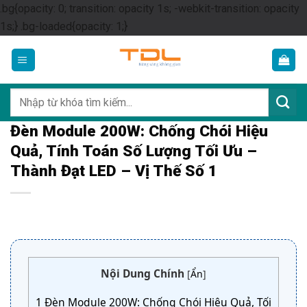
.bg{opacity: 0; transition: opacity 1s; -webkit-transition: opacity
Skip
1s;} .bg-loaded{opacity: 1;}
to
content
Tìm
kiếm:
Đèn Module 200W: Chống Chói Hiệu
Quả, Tính Toán Số Lượng Tối Ưu –
Thành Đạt LED – Vị Thế Số 1
Nội Dung Chính
[
Ẩn
]
1
Đèn Module 200W: Chống Chói Hiệu Quả, Tối