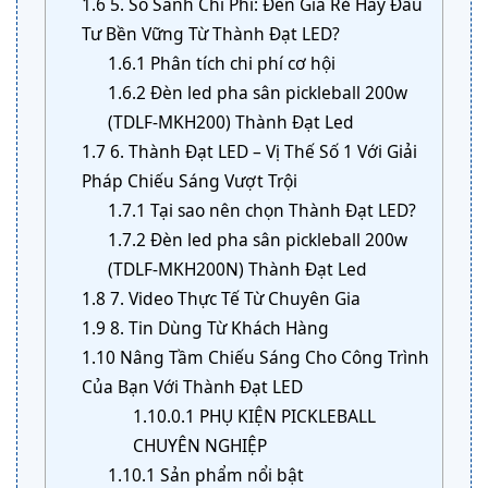
1.6
5. So Sánh Chi Phí: Đèn Giá Rẻ Hay Đầu
Tư Bền Vững Từ Thành Đạt LED?
1.6.1
Phân tích chi phí cơ hội
1.6.2
Đèn led pha sân pickleball 200w
(TDLF-MKH200) Thành Đạt Led
1.7
6. Thành Đạt LED – Vị Thế Số 1 Với Giải
Pháp Chiếu Sáng Vượt Trội
1.7.1
Tại sao nên chọn Thành Đạt LED?
1.7.2
Đèn led pha sân pickleball 200w
(TDLF-MKH200N) Thành Đạt Led
1.8
7. Video Thực Tế Từ Chuyên Gia
1.9
8. Tin Dùng Từ Khách Hàng
1.10
Nâng Tầm Chiếu Sáng Cho Công Trình
Của Bạn Với Thành Đạt LED
1.10.0.1
PHỤ KIỆN PICKLEBALL
CHUYÊN NGHIỆP
1.10.1
Sản phẩm nổi bật