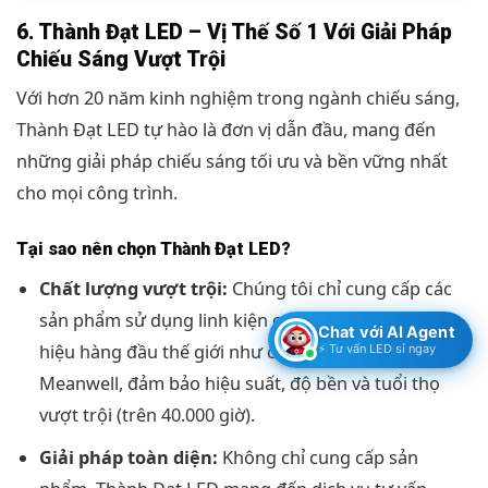
6. Thành Đạt LED – Vị Thế Số 1 Với Giải Pháp
Chiếu Sáng Vượt Trội
Với hơn 20 năm kinh nghiệm trong ngành chiếu sáng,
Thành Đạt LED tự hào là đơn vị dẫn đầu, mang đến
những giải pháp chiếu sáng tối ưu và bền vững nhất
cho mọi công trình.
Tại sao nên chọn Thành Đạt LED?
Chất lượng vượt trội:
Chúng tôi chỉ cung cấp các
sản phẩm sử dụng linh kiện cao cấp từ các thương
Chat với AI Agent
hiệu hàng đầu thế giới như chip LED Philips, nguồn
⚡ Tư vấn LED sỉ ngay
Meanwell, đảm bảo hiệu suất, độ bền và tuổi thọ
vượt trội (trên 40.000 giờ).
Giải pháp toàn diện:
Không chỉ cung cấp sản