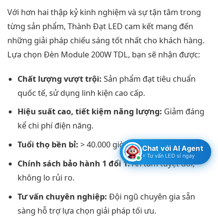
Với hơn hai thập kỷ kinh nghiệm và sự tận tâm trong
từng sản phẩm, Thành Đạt LED cam kết mang đến
những giải pháp chiếu sáng tốt nhất cho khách hàng.
Lựa chọn Đèn Module 200W TDL, bạn sẽ nhận được:
Chất lượng vượt trội:
Sản phẩm đạt tiêu chuẩn
quốc tế, sử dụng linh kiện cao cấp.
Hiệu suất cao, tiết kiệm năng lượng:
Giảm đáng
kể chi phí điện năng.
Tuổi thọ bền bỉ:
> 40.000 giờ hoạt động ổn định.
Chat với AI Agent
⚡ Tư vấn LED sỉ ngay
Chính sách bảo hành 1 đổi 1:
An tâm tuyệt đối,
không lo rủi ro.
Tư vấn chuyên nghiệp:
Đội ngũ chuyên gia sẵn
sàng hỗ trợ lựa chọn giải pháp tối ưu.