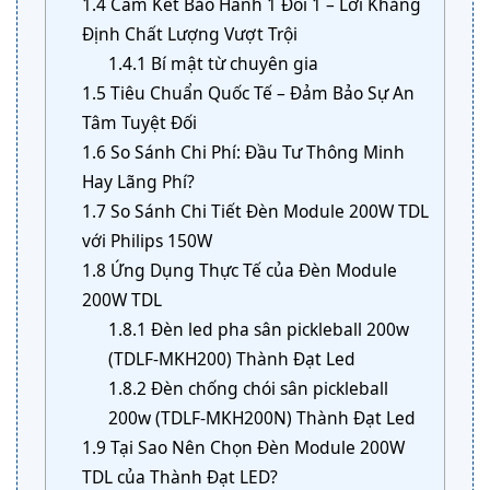
1.4
Cam Kết Bảo Hành 1 Đổi 1 – Lời Khẳng
Định Chất Lượng Vượt Trội
1.4.1
Bí mật từ chuyên gia
1.5
Tiêu Chuẩn Quốc Tế – Đảm Bảo Sự An
Tâm Tuyệt Đối
1.6
So Sánh Chi Phí: Đầu Tư Thông Minh
Hay Lãng Phí?
1.7
So Sánh Chi Tiết Đèn Module 200W TDL
với Philips 150W
1.8
Ứng Dụng Thực Tế của Đèn Module
200W TDL
1.8.1
Đèn led pha sân pickleball 200w
(TDLF-MKH200) Thành Đạt Led
1.8.2
Đèn chống chói sân pickleball
200w (TDLF-MKH200N) Thành Đạt Led
1.9
Tại Sao Nên Chọn Đèn Module 200W
TDL của Thành Đạt LED?