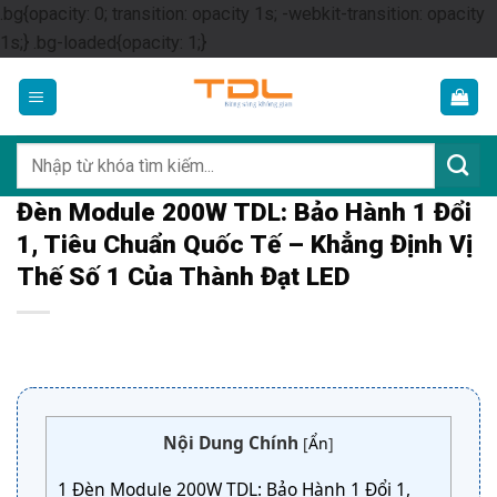
.bg{opacity: 0; transition: opacity 1s; -webkit-transition: opacity
Skip
1s;} .bg-loaded{opacity: 1;}
to
content
Tìm
kiếm:
Đèn Module 200W TDL: Bảo Hành 1 Đổi
1, Tiêu Chuẩn Quốc Tế – Khẳng Định Vị
Thế Số 1 Của Thành Đạt LED
Nội Dung Chính
[
Ẩn
]
1
Đèn Module 200W TDL: Bảo Hành 1 Đổi 1,