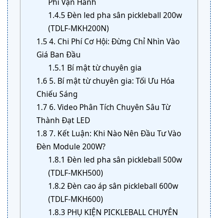
Phí Vận Hành
1.4.5
Đèn led pha sân pickleball 200w
(TDLF-MKH200N)
1.5
4. Chi Phí Cơ Hội: Đừng Chỉ Nhìn Vào
Giá Ban Đầu
1.5.1
Bí mật từ chuyên gia
1.6
5. Bí mật từ chuyên gia: Tối Ưu Hóa
Chiếu Sáng
1.7
6. Video Phân Tích Chuyên Sâu Từ
Thành Đạt LED
1.8
7. Kết Luận: Khi Nào Nên Đầu Tư Vào
Đèn Module 200W?
1.8.1
Đèn led pha sân pickleball 500w
(TDLF-MKH500)
1.8.2
Đèn cao áp sân pickleball 600w
(TDLF-MKH600)
1.8.3
PHỤ KIỆN PICKLEBALL CHUYÊN