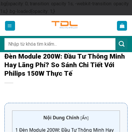
.bg{opacity: 0; transition: opacity 1s; -webkit-transition: opacity
Skip
1s;} .bg-loaded{opacity: 1;}
to
content
Tìm
kiếm:
Đèn Module 200W: Đầu Tư Thông Minh
Hay Lãng Phí? So Sánh Chi Tiết Với
Philips 150W Thực Tế
Nội Dung Chính
[
Ẩn
]
1
Đèn Module 200W: Đầu Tư Thông Minh Hay