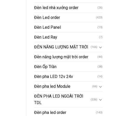
Đèn led nhà xưởng order
(26)
Đèn Led order
(423)
Đèn Led Panel
(19)
Đèn Led Ray
(7)
ĐÈN NĂNG LƯỢNG MẶT TRỜI
(166)
Đèn năng lượng mặt trời order
(44)
Đèn Ốp Trần
(38)
Đèn pha LED 12v 24v
(14)
Đèn pha led Module
(66)
ĐÈN PHA LED NGOÀI TRỜI
(536)
TDL
Đèn pha led order
(143)