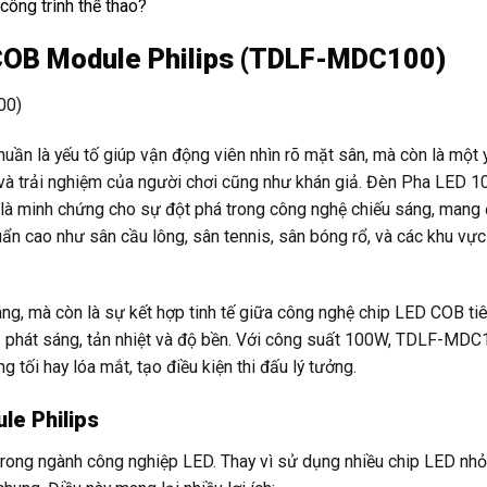
ông trình thể thao?
COB Module Philips (TDLF-MDC100)
thuần là yếu tố giúp vận động viên nhìn rõ mặt sân, mà còn là một 
àn và trải nghiệm của người chơi cũng như khán giả. Đèn Pha LED
à minh chứng cho sự đột phá trong công nghệ chiếu sáng, mang 
huẩn cao như sân cầu lông, sân tennis, sân bóng rổ, và các khu vực
ng, mà còn là sự kết hợp tinh tế giữa công nghệ chip LED COB tiê
quả phát sáng, tản nhiệt và độ bền. Với công suất 100W, TDLF-MD
 tối hay lóa mắt, tạo điều kiện thi đấu lý tưởng.
le Philips
rong ngành công nghiệp LED. Thay vì sử dụng nhiều chip LED nhỏ