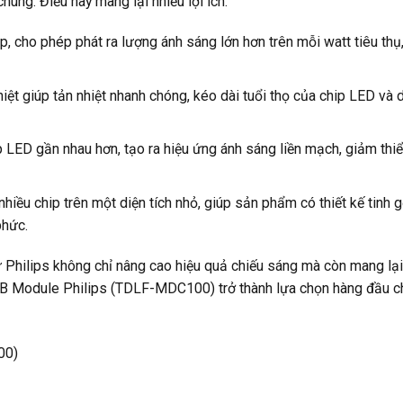
hung. Điều này mang lại nhiều lợi ích:
, cho phép phát ra lượng ánh sáng lớn hơn trên mỗi watt tiêu thụ,
hiệt giúp tản nhiệt nhanh chóng, kéo dài tuổi thọ của chip LED và d
 LED gần nhau hơn, tạo ra hiệu ứng ánh sáng liền mạch, giảm thiể
ều chip trên một diện tích nhỏ, giúp sản phẩm có thiết kế tinh g
phức.
Philips không chỉ nâng cao hiệu quả chiếu sáng mà còn mang lại
COB Module Philips (TDLF-MDC100) trở thành lựa chọn hàng đầu c