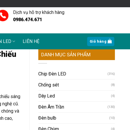
Dịch vụ hỗ trợ khách hàng
0986.474.671
N LED
LIÊN HỆ
Giỏ hàng
Chiếu
DANH MỤC SẢN PHẨM
Chip Đèn LED
(316)
Chống sét
(8)
Dây Led
chiếu sáng
(4)
g nghệ cũ.
Đèn Âm Trần
(130)
h chóng và
Đèn bulb
nh cao,
(10)
Đèn Chùm
(4)