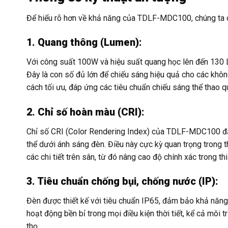
Để hiểu rõ hơn về khả năng của TDLF-MDC100, chúng ta cầ
1. Quang thông (Lumen):
Với công suất 100W và hiệu suất quang học lên đến 130 
Đây là con số đủ lớn để chiếu sáng hiệu quả cho các kh
cách tối ưu, đáp ứng các tiêu chuẩn chiếu sáng thể thao q
2. Chỉ số hoàn màu (CRI):
Chỉ số CRI (Color Rendering Index) của TDLF-MDC100 đạ
thể dưới ánh sáng đèn. Điều này cực kỳ quan trọng trong t
các chi tiết trên sân, từ đó nâng cao độ chính xác trong thi
3. Tiêu chuẩn chống bụi, chống nước (IP):
Đèn được thiết kế với tiêu chuẩn IP65, đảm bảo khả năn
hoạt động bền bỉ trong mọi điều kiện thời tiết, kể cả môi 
thọ.