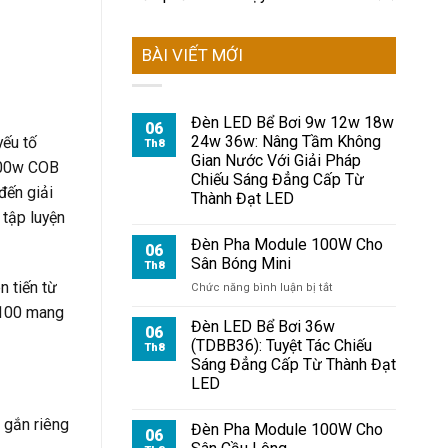
BÀI VIẾT MỚI
Đèn LED Bể Bơi 9w 12w 18w
06
24w 36w: Nâng Tầm Không
yếu tố
Th8
Gian Nước Với Giải Pháp
 100w COB
Chiếu Sáng Đẳng Cấp Từ
đến giải
Thành Đạt LED
 tập luyện
Đèn Pha Module 100W Cho
06
Sân Bóng Mini
Th8
n tiến từ
ở
Chức năng bình luận bị tắt
Đèn
C100 mang
Pha
Đèn LED Bể Bơi 36w
06
Module
(TDBB36): Tuyệt Tác Chiếu
Th8
100W
Sáng Đẳng Cấp Từ Thành Đạt
Cho
LED
Sân
Bóng
 gắn riêng
Mini
Đèn Pha Module 100W Cho
06