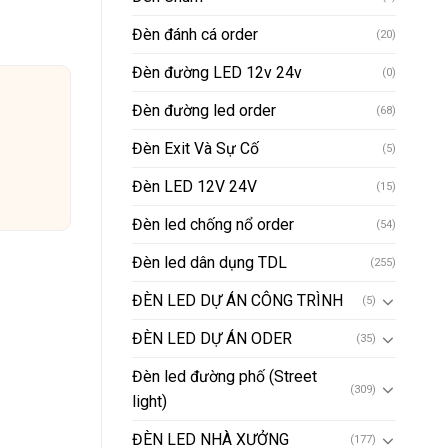
Đèn đánh cá order
(20)
Đèn đường LED 12v 24v
(0)
Đèn đường led order
(68)
Đèn Exit Và Sự Cố
(5)
Đèn LED 12V 24V
(15)
Đèn led chống nổ order
(54)
Đèn led dân dụng TDL
(255)
ĐÈN LED DỰ ÁN CÔNG TRÌNH
(5)
ĐÈN LED DỰ ÁN ODER
(35)
Đèn led đường phố (Street
(309)
light)
ĐÈN LED NHÀ XƯỞNG
(177)