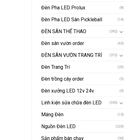
Đèn Pha LED Prolux
(8)
Đèn Pha LED Sân Pickleball
(14)
ĐÈN SÂN THỂ THAO
(392)
Đèn sân vườn order
(63)
ĐÈN SÂN VƯỜN TRANG TRÍ
(372)
Đèn Trang Trí
(25)
Đèn trồng cây order
(5)
Đèn xưởng LED 12v 24v
(0)
Linh kiện sửa chữa đèn LED
(595)
Máng Đèn
(13)
Nguồn Đèn LED
(223)
Sản phẩm bán chạy
(90)