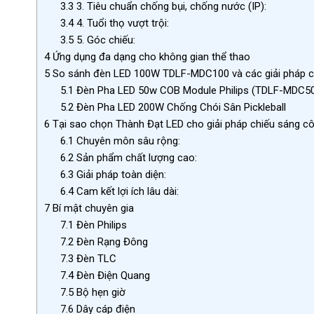
3.3
3. Tiêu chuẩn chống bụi, chống nước (IP):
3.4
4. Tuổi thọ vượt trội:
3.5
5. Góc chiếu:
4
Ứng dụng đa dạng cho không gian thể thao
5
So sánh đèn LED 100W TDLF-MDC100 và các giải pháp c
5.1
Đèn Pha LED 50w COB Module Philips (TDLF-MDC5
5.2
Đèn Pha LED 200W Chống Chói Sân Pickleball
6
Tại sao chọn Thành Đạt LED cho giải pháp chiếu sáng cô
6.1
Chuyên môn sâu rộng:
6.2
Sản phẩm chất lượng cao:
6.3
Giải pháp toàn diện:
6.4
Cam kết lợi ích lâu dài:
7
Bí mật chuyên gia
7.1
Đèn Philips
7.2
Đèn Rạng Đông
7.3
Đèn TLC
7.4
Đèn Điện Quang
7.5
Bộ hẹn giờ
7.6
Dây cáp điện