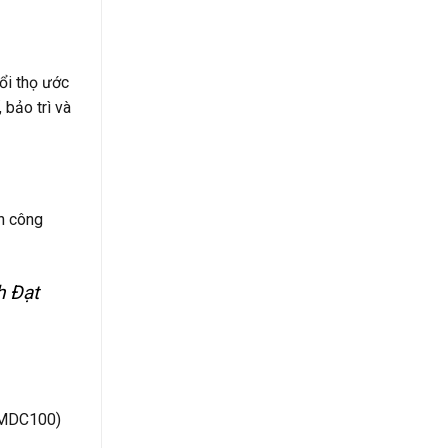
ổi thọ ước
 bảo trì và
nh công
h Đạt
F-MDC100)