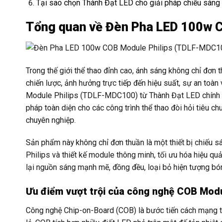
Tại sao chọn Thành Đạt LED cho giải pháp chiếu sáng c
Tổng quan về Đèn Pha LED 100w 
Trong thế giới thể thao đỉnh cao, ánh sáng không chỉ đơn 
chiến lược, ảnh hưởng trực tiếp đến hiệu suất, sự an to
Module Philips (TDLF-MDC100) từ Thành Đạt LED chính l
pháp toàn diện cho các công trình thể thao đòi hỏi tiêu c
chuyên nghiệp.
Sản phẩm này không chỉ đơn thuần là một thiết bị chiếu sá
Philips và thiết kế module thông minh, tối ưu hóa hiệu 
lại nguồn sáng mạnh mẽ, đồng đều, loại bỏ hiện tượng bóng
Ưu điểm vượt trội của công nghệ COB Modu
Công nghệ Chip-on-Board (COB) là bước tiến cách mạng t