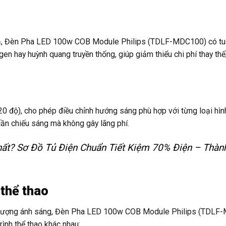
 quả, Đèn Pha LED 100w COB Module Philips (TDLF-MDC100) có tu
gen hay huỳnh quang truyền thống, giúp giảm thiểu chi phí thay thế,
20 độ), cho phép điều chỉnh hướng sáng phù hợp với từng loại hì
cần chiếu sáng mà không gây lãng phí.
t? Sơ Đồ Tủ Điện Chuẩn Tiết Kiệm 70% Điện – Thàn
thể thao
hất lượng ánh sáng, Đèn Pha LED 100w COB Module Philips (TDL
rình thể thao khác nhau: