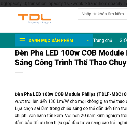
.bg{opacity: 0; transition: opacity 1s; -webkit-transition: opacity 1
Tìm
kiếm:
Trang chủ
GIỚ
DANH MỤC SẢN PHẨM
Đèn Pha LED 100w COB Module 
Sáng Công Trình Thể Thao Chuy
Đèn Pha LED 100w COB Module Philips (TDLF-MDC10
vượt trội lên đến 130 Lm/W cho mọi không gian thể thao c
Lựa chọn sai lầm trong chiếu sáng có thể dẫn đến tình trạ
chi phí vận hành tốn kém. Với hơn 20 năm kinh nghiệm tro
đảm bảo tối ưu hóa hiệu quả đầu tư và nâng cao trải ngh