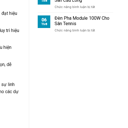
Sân Cầu Lông
Th8
ở
Chức năng bình luận bị tắt
Đèn
 đạt hiệu
Pha
Đèn Pha Module 100W Cho
06
Module
Sân Tennis
Th8
100W
uy trì hiệu
ở
Chức năng bình luận bị tắt
Cho
Đèn
Sân
Pha
Cầu
Module
Lông
u hiện
100W
Cho
Sân
ọn, dễ
Tennis
 sự linh
ho các dự