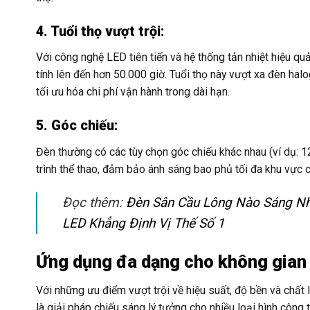
4. Tuổi thọ vượt trội:
Với công nghệ LED tiên tiến và hệ thống tản nhiệt hiệu
tính lên đến hơn 50.000 giờ. Tuổi thọ này vượt xa đèn halo
tối ưu hóa chi phí vận hành trong dài hạn.
5. Góc chiếu:
Đèn thường có các tùy chọn góc chiếu khác nhau (ví dụ: 1
trình thể thao, đảm bảo ánh sáng bao phủ tối đa khu vực 
Đọc thêm:
Đèn Sân Cầu Lông Nào Sáng Nhấ
LED Khẳng Định Vị Thế Số 1
Ứng dụng đa dạng cho không gian 
Với những ưu điểm vượt trội về hiệu suất, độ bền và c
là giải pháp chiếu sáng lý tưởng cho nhiều loại hình công t