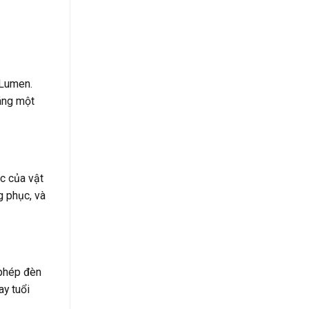
 Lumen.
áng một
c của vật
g phục, và
 phép đèn
ay tuổi