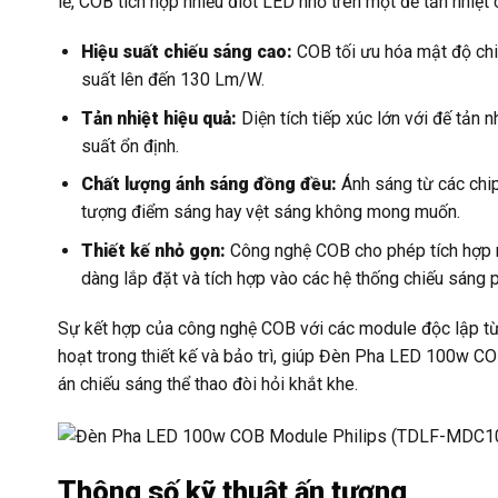
lẻ, COB tích hợp nhiều điốt LED nhỏ trên một đế tản nhiệt c
Hiệu suất chiếu sáng cao:
COB tối ưu hóa mật độ chip
suất lên đến 130 Lm/W.
Tản nhiệt hiệu quả:
Diện tích tiếp xúc lớn với đế tản n
suất ổn định.
Chất lượng ánh sáng đồng đều:
Ánh sáng từ các chip
tượng điểm sáng hay vệt sáng không mong muốn.
Thiết kế nhỏ gọn:
Công nghệ COB cho phép tích hợp nhi
dàng lắp đặt và tích hợp vào các hệ thống chiếu sáng 
Sự kết hợp của công nghệ COB với các module độc lập từ 
hoạt trong thiết kế và bảo trì, giúp Đèn Pha LED 100w 
án chiếu sáng thể thao đòi hỏi khắt khe.
Thông số kỹ thuật ấn tượng