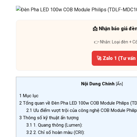
📩 Nhận báo giá đè
👉 Nhắn: Loại đèn + C
🚀 Zalo 1 (Tư vấn
Nội Dung Chính
[
Ẩn
]
1
Mục lục
2
Tổng quan về Đèn Pha LED 100w COB Module Philips (
2.1
Ưu điểm vượt trội của công nghệ COB Module Phili
3
Thông số kỹ thuật ấn tượng
3.1
1. Quang thông (Lumen):
3.2
2. Chỉ số hoàn màu (CRI):