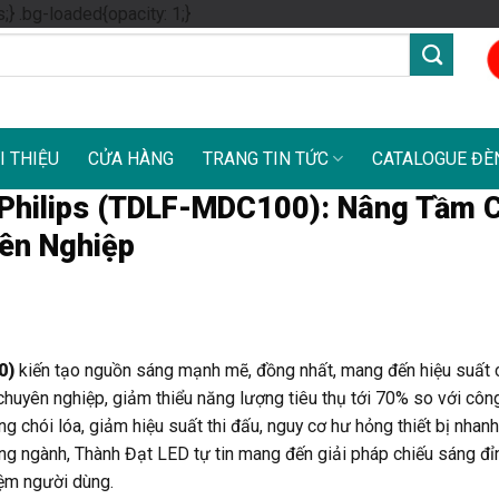
Skip
s;} .bg-loaded{opacity: 1;}
to
content
I THIỆU
CỬA HÀNG
TRANG TIN TỨC
CATALOGUE ĐÈ
Philips (TDLF-MDC100): Nâng Tầm 
ên Nghiệp
0)
kiến tạo nguồn sáng mạnh mẽ, đồng nhất, mang đến hiệu suất 
huyên nghiệp, giảm thiểu năng lượng tiêu thụ tới 70% so với côn
ng chói lóa, giảm hiệu suất thi đấu, nguy cơ hư hỏng thiết bị nhan
ng ngành, Thành Đạt LED tự tin mang đến giải pháp chiếu sáng đỉ
iệm người dùng.