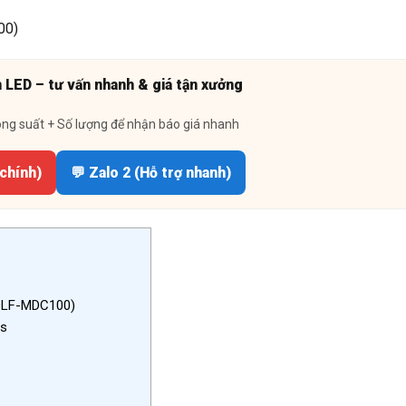
n LED – tư vấn nhanh & giá tận xưởng
ông suất + Số lượng để nhận báo giá nhanh
 chính)
💬 Zalo 2 (Hỗ trợ nhanh)
TDLF-MDC100)
ps