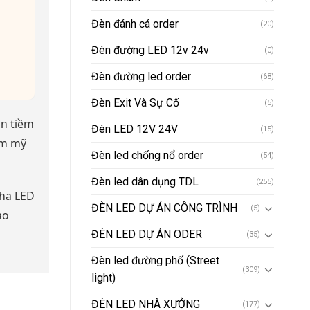
Đèn đánh cá order
(20)
Đèn đường LED 12v 24v
(0)
Đèn đường led order
(68)
Đèn Exit Và Sự Cố
(5)
òn tiềm
Đèn LED 12V 24V
(15)
ẩm mỹ
Đèn led chống nổ order
(54)
Đèn led dân dụng TDL
(255)
pha LED
ĐÈN LED DỰ ÁN CÔNG TRÌNH
(5)
ạo
ĐÈN LED DỰ ÁN ODER
(35)
Đèn led đường phố (Street
(309)
light)
ĐÈN LED NHÀ XƯỞNG
(177)