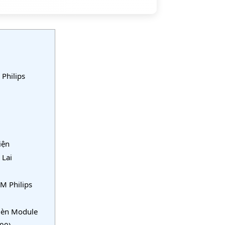
Philips
iện
 Lai
M Philips
Đèn Module
00)