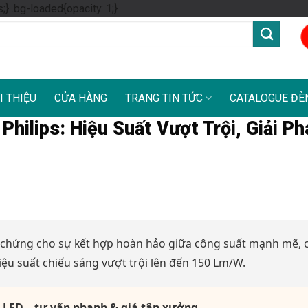
Skip
s;} .bg-loaded{opacity: 1;}
to
content
I THIỆU
CỬA HÀNG
TRANG TIN TỨC
CATALOGUE ĐÈ
ilips: Hiệu Suất Vượt Trội, Giải Ph
 chứng cho sự kết hợp hoàn hảo giữa công suất mạnh mẽ, 
iệu suất chiếu sáng vượt trội lên đến 150 Lm/W.
 LED – tư vấn nhanh & giá tận xưởng