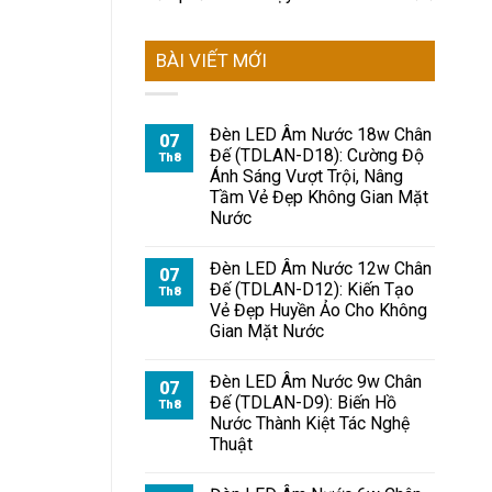
BÀI VIẾT MỚI
Đèn LED Âm Nước 18w Chân
07
Đế (TDLAN-D18): Cường Độ
Th8
Ánh Sáng Vượt Trội, Nâng
Tầm Vẻ Đẹp Không Gian Mặt
Nước
Đèn LED Âm Nước 12w Chân
07
Đế (TDLAN-D12): Kiến Tạo
Th8
Vẻ Đẹp Huyền Ảo Cho Không
Gian Mặt Nước
Đèn LED Âm Nước 9w Chân
07
Đế (TDLAN-D9): Biến Hồ
Th8
Nước Thành Kiệt Tác Nghệ
Thuật