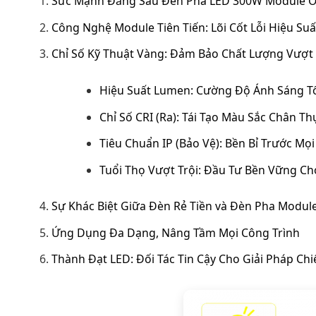
Sức Mạnh Đằng Sau Đèn Pha LED 300W Module O
Công Nghệ Module Tiên Tiến: Lõi Cốt Lỗi Hiệu Suấ
Chỉ Số Kỹ Thuật Vàng: Đảm Bảo Chất Lượng Vượt 
Hiệu Suất Lumen: Cường Độ Ánh Sáng T
Chỉ Số CRI (Ra): Tái Tạo Màu Sắc Chân Th
Tiêu Chuẩn IP (Bảo Vệ): Bền Bỉ Trước Mọi
Tuổi Thọ Vượt Trội: Đầu Tư Bền Vững Ch
Sự Khác Biệt Giữa Đèn Rẻ Tiền và Đèn Pha Module
Ứng Dụng Đa Dạng, Nâng Tầm Mọi Công Trình
Thành Đạt LED: Đối Tác Tin Cậy Cho Giải Pháp Ch