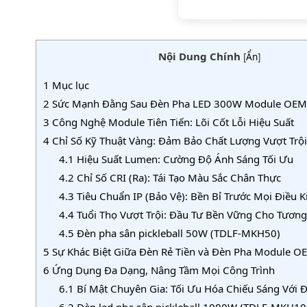
Nội Dung Chính
[
Ẩn
]
1
Mục lục
2
Sức Mạnh Đằng Sau Đèn Pha LED 300W Module OEM 
3
Công Nghệ Module Tiên Tiến: Lõi Cốt Lỗi Hiệu Suất
4
Chỉ Số Kỹ Thuật Vàng: Đảm Bảo Chất Lượng Vượt Trội
4.1
Hiệu Suất Lumen: Cường Độ Ánh Sáng Tối Ưu
4.2
Chỉ Số CRI (Ra): Tái Tạo Màu Sắc Chân Thực
4.3
Tiêu Chuẩn IP (Bảo Vệ): Bền Bỉ Trước Mọi Điều K
4.4
Tuổi Thọ Vượt Trội: Đầu Tư Bền Vững Cho Tương
4.5
Đèn pha sân pickleball 50W (TDLF-MKH50)
5
Sự Khác Biệt Giữa Đèn Rẻ Tiền và Đèn Pha Module OE
6
Ứng Dụng Đa Dạng, Nâng Tầm Mọi Công Trình
6.1
Bí Mật Chuyên Gia: Tối Ưu Hóa Chiếu Sáng Với 
6.2
Đèn led pha sân pickleball 1000W (TDLF-MKH10