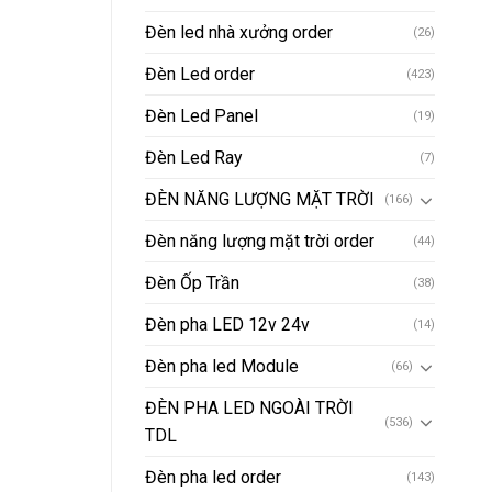
Đèn led nhà xưởng order
(26)
Đèn Led order
(423)
Đèn Led Panel
(19)
Đèn Led Ray
(7)
ĐÈN NĂNG LƯỢNG MẶT TRỜI
(166)
Đèn năng lượng mặt trời order
(44)
Đèn Ốp Trần
(38)
Đèn pha LED 12v 24v
(14)
Đèn pha led Module
(66)
ĐÈN PHA LED NGOÀI TRỜI
(536)
TDL
Đèn pha led order
(143)