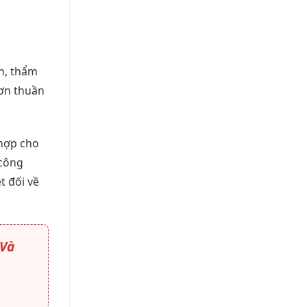
nh, thẩm
ơn thuần
hợp cho
 công
t đối về
 Và