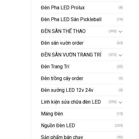
Đèn Pha LED Prolux
(8)
Đèn Pha LED Sân Pickleball
(14)
ĐÈN SÂN THỂ THAO
(392)
Đèn sân vườn order
(63)
ĐÈN SÂN VƯỜN TRANG TRÍ
(372)
Đèn Trang Trí
(25)
Đèn trồng cây order
(5)
Đèn xưởng LED 12v 24v
(0)
Linh kiện sửa chữa đèn LED
(595)
Máng Đèn
(13)
Nguồn Đèn LED
(223)
Sản phẩm bán chạy
(90)