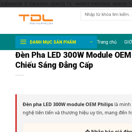
.bg{opacity: 0; transition: opacity 1s; -webkit-transition: opacity 1
Tìm
kiếm:
Trang chủ
GIỚ
DANH MỤC SẢN PHẨM
Đèn Pha LED 300W Module OEM Ph
Chiếu Sáng Đẳng Cấp
Đèn pha LED 300W module OEM Philips
là minh
nghệ tiên tiến và thương hiệu uy tín, mang đến h
📩 Nhận báo giá đèn