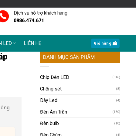
Dịch vụ hỗ trợ khách hàng
0986.474.671
N LED
LIÊN HỆ
Giỏ hàng
áp
DANH MỤC SẢN PHẨM
Chip Đèn LED
(316)
Chống sét
(8)
Dây Led
(4)
công
Đèn Âm Trần
(130)
Đèn bulb
(10)
Đèn Chùm
(4)