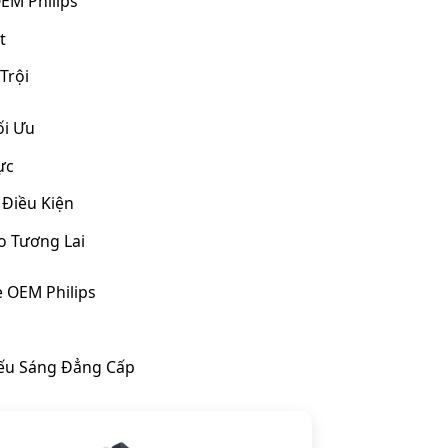
EM Philips
t
Trội
ối Ưu
ực
 Điều Kiện
o Tương Lai
 OEM Philips
iếu Sáng Đẳng Cấp