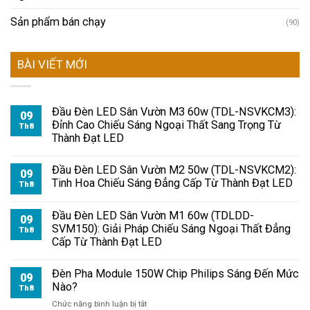
Sản phẩm bán chạy
(90)
BÀI VIẾT MỚI
Đầu Đèn LED Sân Vườn M3 60w (TDL-NSVKCM3):
09
Đỉnh Cao Chiếu Sáng Ngoại Thất Sang Trọng Từ
Th8
Thành Đạt LED
Đầu Đèn LED Sân Vườn M2 50w (TDL-NSVKCM2):
09
Tinh Hoa Chiếu Sáng Đẳng Cấp Từ Thành Đạt LED
Th8
Đầu Đèn LED Sân Vườn M1 60w (TDLDD-
09
SVM150): Giải Pháp Chiếu Sáng Ngoại Thất Đẳng
Th8
Cấp Từ Thành Đạt LED
Đèn Pha Module 150W Chip Philips Sáng Đến Mức
09
Nào?
Th8
ở
Chức năng bình luận bị tắt