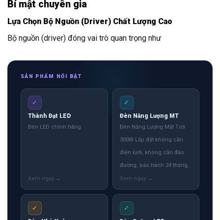
Bí mật chuyên gia
Lựa Chọn Bộ Nguồn (Driver) Chất Lượng Cao
Bộ nguồn (driver) đóng vai trò quan trọng như
SẢN PHẨM NỔI BẬT
✓
✓
Thành Đạt LED
Đèn Năng Lượng MT
Đèn LED chính hãng
Đèn Năng Lượng Mặt Trời
300W Lắp đặt không cần
điện lưới, không cần đào
đường, bảo hành 24 tháng.
✓
✓