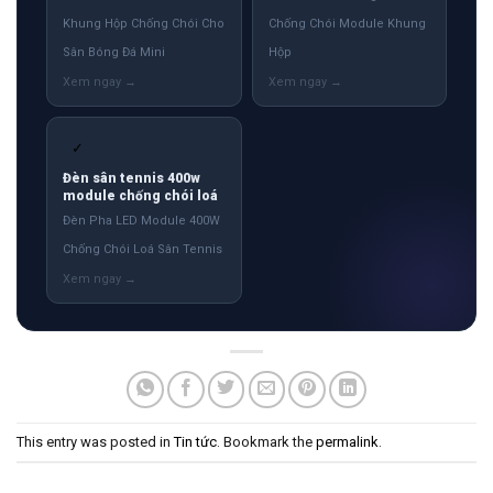
Khung Hộp Chống Chói Cho
Chống Chói Module Khung
Sân Bóng Đá Mini
Hộp
✓
Đèn sân tennis 400w
module chống chói loá
Đèn Pha LED Module 400W
Chống Chói Loá Sân Tennis
This entry was posted in
Tin tức
. Bookmark the
permalink
.