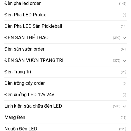
Đèn pha led order
(143)
Đèn Pha LED Prolux
(8)
Đèn Pha LED Sân Pickleball
(14)
ĐÈN SÂN THỂ THAO
(392)
Đèn sân vườn order
(63)
ĐÈN SÂN VƯỜN TRANG TRÍ
(372)
Đèn Trang Trí
(25)
Đèn trồng cây order
(5)
Đèn xưởng LED 12v 24v
(0)
Linh kiện sửa chữa đèn LED
(595)
Máng Đèn
(13)
Nguồn Đèn LED
(223)