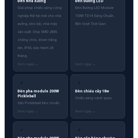
Đèn Nhà Xưởng
Đèn Đường LED
Giải pháp chiếu sáng công
Đèn Đường LED Module
nghiệp thế hệ mới cho nhà
150W TD14 Sáng Chuẩn,
xưởng, kho bãi, nhà máy
Bền Vượt Thời Gian
sản xuất. Chip SMD 2835
chống chói, driver hãng
lớn, IP65, bảo hành 24
tháng.
✓
✓
Đèn pha module 200W
Đèn chiếu cây 18w
Pickleball
Chiếu sáng cảnh quan
Sân Pickleball tiêu chuẩn
✓
✓