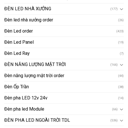
ĐÈN LED NHÀ XƯỞNG
(177)
Đèn led nhà xưởng order
(26)
Đèn Led order
(423)
Đèn Led Panel
(19)
Đèn Led Ray
(7)
ĐÈN NĂNG LƯỢNG MẶT TRỜI
(166)
Đèn năng lượng mặt trời order
(44)
Đèn Ốp Trần
(38)
Đèn pha LED 12v 24v
(14)
Đèn pha led Module
(66)
ĐÈN PHA LED NGOÀI TRỜI TDL
(536)