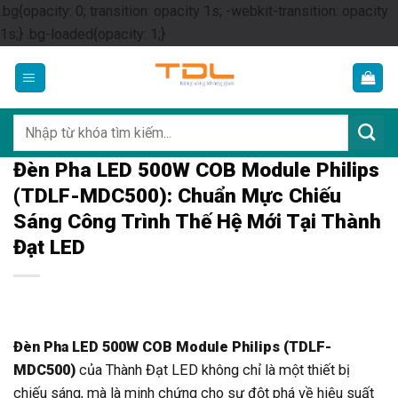
.bg{opacity: 0; transition: opacity 1s; -webkit-transition: opacity
Skip
1s;} .bg-loaded{opacity: 1;}
to
content
Tìm
kiếm:
Đèn Pha LED 500W COB Module Philips
(TDLF-MDC500): Chuẩn Mực Chiếu
Sáng Công Trình Thế Hệ Mới Tại Thành
Đạt LED
Đèn Pha LED 500W COB Module Philips (TDLF-
MDC500)
của Thành Đạt LED không chỉ là một thiết bị
chiếu sáng, mà là minh chứng cho sự đột phá về hiệu suất