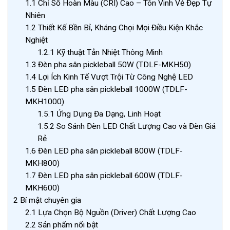
1.1
Chỉ Số Hoàn Màu (CRI) Cao – Tôn Vinh Vẻ Đẹp Tự
Nhiên
1.2
Thiết Kế Bền Bỉ, Kháng Chọi Mọi Điều Kiện Khắc
Nghiệt
1.2.1
Kỹ thuật Tản Nhiệt Thông Minh
1.3
Đèn pha sân pickleball 50W (TDLF-MKH50)
1.4
Lợi Ích Kinh Tế Vượt Trội Từ Công Nghệ LED
1.5
Đèn LED pha sân pickleball 1000W (TDLF-
MKH1000)
1.5.1
Ứng Dụng Đa Dạng, Linh Hoạt
1.5.2
So Sánh Đèn LED Chất Lượng Cao và Đèn Giá
Rẻ
1.6
Đèn LED pha sân pickleball 800W (TDLF-
MKH800)
1.7
Đèn LED pha sân pickleball 600W (TDLF-
MKH600)
2
Bí mật chuyên gia
2.1
Lựa Chọn Bộ Nguồn (Driver) Chất Lượng Cao
2.2
Sản phẩm nổi bật