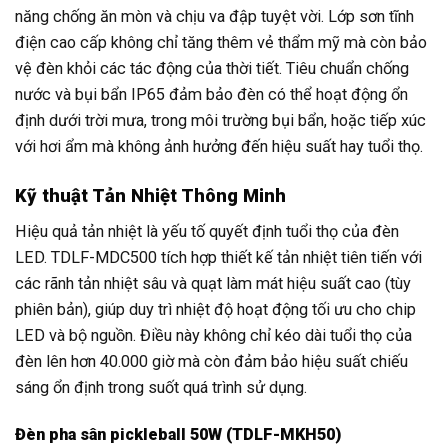
năng chống ăn mòn và chịu va đập tuyệt vời. Lớp sơn tĩnh
điện cao cấp không chỉ tăng thêm vẻ thẩm mỹ mà còn bảo
vệ đèn khỏi các tác động của thời tiết. Tiêu chuẩn chống
nước và bụi bẩn IP65 đảm bảo đèn có thể hoạt động ổn
định dưới trời mưa, trong môi trường bụi bẩn, hoặc tiếp xúc
với hơi ẩm mà không ảnh hưởng đến hiệu suất hay tuổi thọ.
Kỹ thuật Tản Nhiệt Thông Minh
Hiệu quả tản nhiệt là yếu tố quyết định tuổi thọ của đèn
LED. TDLF-MDC500 tích hợp thiết kế tản nhiệt tiên tiến với
các rãnh tản nhiệt sâu và quạt làm mát hiệu suất cao (tùy
phiên bản), giúp duy trì nhiệt độ hoạt động tối ưu cho chip
LED và bộ nguồn. Điều này không chỉ kéo dài tuổi thọ của
đèn lên hơn 40.000 giờ mà còn đảm bảo hiệu suất chiếu
sáng ổn định trong suốt quá trình sử dụng.
Đèn pha sân pickleball 50W (TDLF-MKH50)