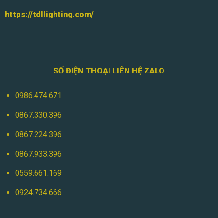
https://tdllighting.com/
SỐ ĐIỆN THOẠI LIÊN HỆ ZALO
0986.474.671
0867.330.396
0867.224.396
0867.933.396
0559.661.169
0924.734.666