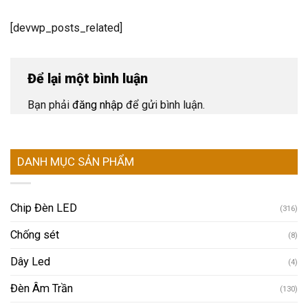
[devwp_posts_related]
Để lại một bình luận
Bạn phải
đăng nhập
để gửi bình luận.
DANH MỤC SẢN PHẨM
Chip Đèn LED
(316)
Chống sét
(8)
Dây Led
(4)
Đèn Âm Trần
(130)