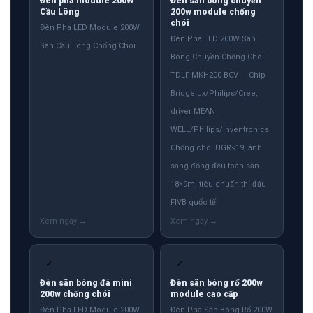
Đèn pha module 200W
Đèn sân bóng chuyền
Cầu Lông
200w module chống
chói
Đèn Pha LED Module 200W
Đèn Pha LED 200W Sân
Sân Cầu Lông Chống Chói
Bóng Chuyền Chống Chói
TDLF-MKH200-BCV — Chip
Bridgelux/Philips/Cree,
driver MEAN
WELL/Philips/Inventronics.
Chống chói UGR<19, ánh
sáng đồng đều toàn sân
18×9m, tiêu chuẩn thi đấu
FIVB quốc tế
✓
✓
Đèn sân bóng đá mini
Đèn sân bóng rổ 200w
200w chống chói
module cao cấp
Đèn Pha LED Module 200W
Đèn Pha Sân Bóng Rổ 200W