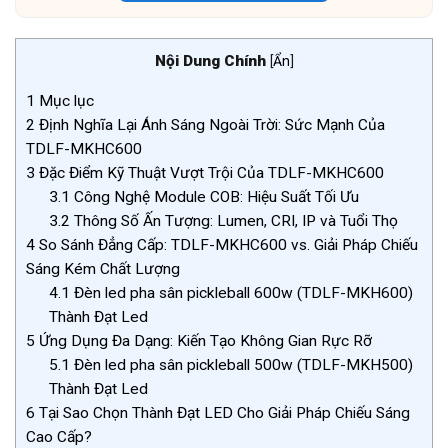
Nội Dung Chính
[
Ẩn
]
1
Mục lục
2
Định Nghĩa Lại Ánh Sáng Ngoài Trời: Sức Mạnh Của
TDLF-MKHC600
3
Đặc Điểm Kỹ Thuật Vượt Trội Của TDLF-MKHC600
3.1
Công Nghệ Module COB: Hiệu Suất Tối Ưu
3.2
Thông Số Ấn Tượng: Lumen, CRI, IP và Tuổi Thọ
4
So Sánh Đẳng Cấp: TDLF-MKHC600 vs. Giải Pháp Chiếu
Sáng Kém Chất Lượng
4.1
Đèn led pha sân pickleball 600w (TDLF-MKH600)
Thành Đạt Led
5
Ứng Dụng Đa Dạng: Kiến Tạo Không Gian Rực Rỡ
5.1
Đèn led pha sân pickleball 500w (TDLF-MKH500)
Thành Đạt Led
6
Tại Sao Chọn Thành Đạt LED Cho Giải Pháp Chiếu Sáng
Cao Cấp?