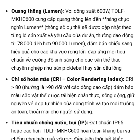
Quang thông (Lumen):
Với công suất 600W, TDLF-
MKHC600 cung cấp quang thông lên đến **hàng chục
nghìn Lumen** (thông số cụ thể sẽ được cập nhật theo
từng lô sản xuất và yêu cầu của dự án, thường dao động
từ 78.000 đến hơn 90.000 Lumen), đảm bảo chiếu sáng
hiệu quả cho các khu vực rộng lớn, đáp ứng mọi tiêu
chuẩn về cường độ ánh sáng cho các sân thể thao
chuyên nghiệp như
sân pickleball
hay
sân cầu lông
.
Chỉ số hoàn màu (CRI – Color Rendering Index):
CRI
> 80 (thường là >90 đối với các dòng cao cấp) đảm bảo
màu sắc vật thể được tái hiện chân thực, sống động, giữ
nguyên vẻ đẹp tự nhiên của công trình và tạo môi trường
an toàn, thoải mái cho người sử dụng.
Tiêu chuẩn chống nước, bụi (IP):
Đạt chuẩn IP65
hoặc cao hơn, TDLF-MKHC600 hoàn toàn kháng bụi và
chống chọi hiệu quả với mọi điều kiện thời tiết khắc