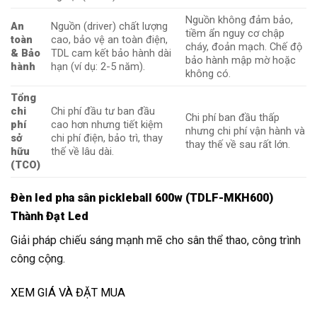
Nguồn không đảm bảo,
An
Nguồn (driver) chất lượng
tiềm ẩn nguy cơ chập
toàn
cao, bảo vệ an toàn điện,
cháy, đoản mạch. Chế độ
& Bảo
TDL cam kết bảo hành dài
bảo hành mập mờ hoặc
hành
hạn (ví dụ: 2-5 năm).
không có.
Tổng
chi
Chi phí đầu tư ban đầu
Chi phí ban đầu thấp
phí
cao hơn nhưng tiết kiệm
nhưng chi phí vận hành và
sở
chi phí điện, bảo trì, thay
thay thế về sau rất lớn.
hữu
thế về lâu dài.
(TCO)
Đèn led pha sân pickleball 600w (TDLF-MKH600)
Thành Đạt Led
Giải pháp chiếu sáng mạnh mẽ cho sân thể thao, công trình
công cộng.
XEM GIÁ VÀ ĐẶT MUA