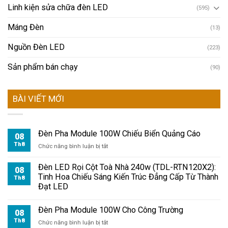
Linh kiện sửa chữa đèn LED
(595)
Máng Đèn
(13)
Nguồn Đèn LED
(223)
Sản phẩm bán chạy
(90)
BÀI VIẾT MỚI
Đèn Pha Module 100W Chiếu Biển Quảng Cáo
08
Th8
ở
Chức năng bình luận bị tắt
Đèn
Pha
Đèn LED Rọi Cột Toà Nhà 240w (TDL-RTN120X2):
08
Module
Tinh Hoa Chiếu Sáng Kiến Trúc Đẳng Cấp Từ Thành
Th8
100W
Đạt LED
Chiếu
Biển
Đèn Pha Module 100W Cho Công Trường
Quảng
08
Cáo
Th8
ở
Chức năng bình luận bị tắt