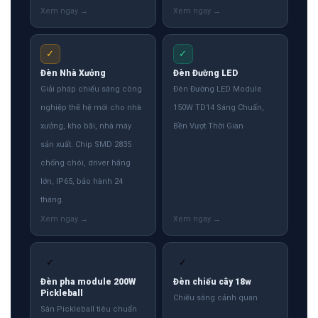
✓
✓
Đèn Nhà Xưởng
Đèn Đường LED
Giải pháp chiếu sáng công
Đèn Đường LED Module
nghiệp thế hệ mới cho nhà
150W TD14 Sáng Chuẩn,
xưởng, kho bãi, nhà máy
Bền Vượt Thời Gian
sản xuất. Chip SMD 2835
chống chói, driver hãng
lớn, IP65, bảo hành 24
tháng.
✓
✓
Đèn pha module 200W
Đèn chiếu cây 18w
Pickleball
Chiếu sáng cảnh quan
Sân Pickleball tiêu chuẩn