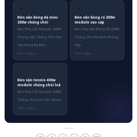
✓
✓
Đèn sân bóng đá mini
Đèn sân bóng rổ 200w
200w chống chói
module cao cấp
Đèn Pha LED Module 200W
Đèn Pha Sân Bóng Rổ 200W
Khung Hộp Chống Chói Cho
Chống Chói Module Khung
Sân Bóng Đá Mini
Hộp
✓
Đèn sân tennis 400w
module chống chói loá
Đèn Pha LED Module 400W
Chống Chói Loá Sân Tennis