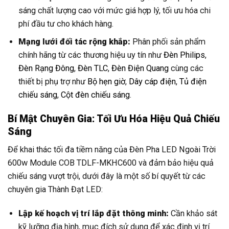
sáng chất lượng cao với mức giá hợp lý, tối ưu hóa chi
phí đầu tư cho khách hàng.
Mạng lưới đối tác rộng khắp:
Phân phối sản phẩm
chính hãng từ các thương hiệu uy tín như
Đèn Philips
,
Đèn Rạng Đông
,
Đèn TLC
,
Đèn Điện Quang
cùng các
thiết bị phụ trợ như
Bộ hẹn giờ
,
Dây cáp điện
,
Tủ điện
chiếu sáng
,
Cột đèn chiếu sáng
.
Bí Mật Chuyên Gia: Tối Ưu Hóa Hiệu Quả Chiếu
Sáng
Để khai thác tối đa tiềm năng của Đèn Pha LED Ngoài Trời
600w Module COB TDLF-MKHC600 và đảm bảo hiệu quả
chiếu sáng vượt trội, dưới đây là một số bí quyết từ các
chuyên gia Thành Đạt LED:
Lập kế hoạch vị trí lắp đặt thông minh:
Cần khảo sát
kỹ lưỡng địa hình, mục đích sử dụng để xác định vị trí