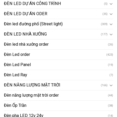
ĐÈN LED DỰ ÁN CÔNG TRÌNH
(5)
ĐÈN LED DỰ ÁN ODER
(35)
Đèn led đường phố (Street light)
(309)
ĐÈN LED NHÀ XƯỞNG
(177)
Đèn led nhà xưởng order
(26)
Đèn Led order
(423)
Đèn Led Panel
(19)
Đèn Led Ray
(7)
ĐÈN NĂNG LƯỢNG MẶT TRỜI
(166)
Đèn năng lượng mặt trời order
(44)
Đèn Ốp Trần
(38)
Đèn pha LED 12v 24v
(14)