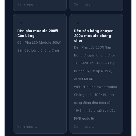
✓
✓
Đèn pha module 200W
Đèn sân bóng chuyền
Cầu Lông
200w module chống
chói
Đèn Pha LED Module 200W
Đèn Pha LED 200W Sân
Sân Cầu Lông Chống Chói
Bóng Chuyền Chống Chói
TDLF-MKH200-BCV — Chip
Bridgelux/Philips/Cree,
driver MEAN
WELL/Philips/Inventronics.
Chống chói UGR<19, ánh
sáng đồng đều toàn sân
18×9m, tiêu chuẩn thi đấu
FIVB quốc tế