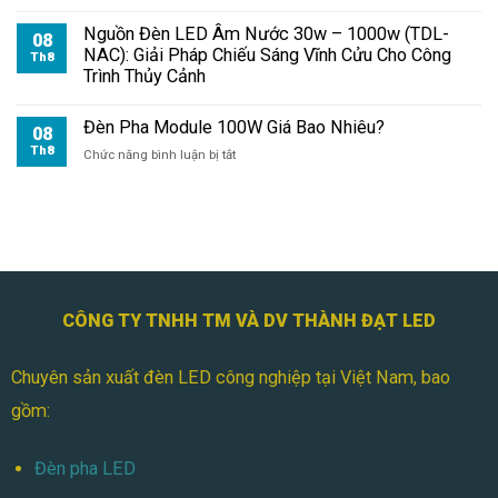
Đèn
Pha
Nguồn Đèn LED Âm Nước 30w – 1000w (TDL-
08
Module
NAC): Giải Pháp Chiếu Sáng Vĩnh Cửu Cho Công
Th8
100W
Trình Thủy Cảnh
Cho
Công
Đèn Pha Module 100W Giá Bao Nhiêu?
Trường
08
Th8
ở
Chức năng bình luận bị tắt
Đèn
Pha
Module
100W
Giá
Bao
Nhiêu?
CÔNG TY TNHH TM VÀ DV THÀNH ĐẠT LED
Chuyên sản xuất đèn LED công nghiệp tại Việt Nam, bao
gồm:
Đèn pha LED