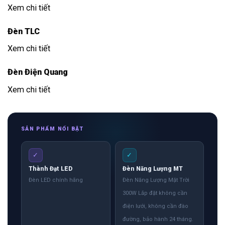
Xem chi tiết
Đèn TLC
Xem chi tiết
Đèn Điện Quang
Xem chi tiết
SẢN PHẨM NỔI BẬT
✓
✓
Thành Đạt LED
Đèn Năng Lượng MT
Đèn LED chính hãng
Đèn Năng Lượng Mặt Trời
300W Lắp đặt không cần
điện lưới, không cần đào
đường, bảo hành 24 tháng.