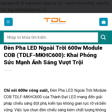
.bg{opacity: 0; transition: opacity 1s; -webkit-transition: opacity
Skip
1s;} .bg-loaded{opacity: 1;}
to
content
Tìm
kiếm:
Đèn Pha LED Ngoài Trời 600w Module
COB (TDLF-MKHC600): Khai Phóng
Sức Mạnh Ánh Sáng Vượt Trội
Chỉ với 600w công suất,
Đèn Pha LED Ngoài Trời Module
COB TDLF-MKHC600 của Thành Đạt LED mang đến giải
pháp chiếu sáng đột phá, kiến tạo không gian rực rỡ và bền
vững. Việc lựa chọn đèn chiếu sáng kém chất lượng không