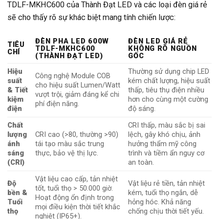
TDLF-MKHC600 của Thành Đạt LED và các loại đèn giá rẻ
sẽ cho thấy rõ sự khác biệt mang tính chiến lược:
ĐÈN PHA LED 600W
ĐÈN LED GIÁ RẺ
TIÊU
TDLF-MKHC600
KHÔNG RÕ NGUỒN
CHÍ
(THÀNH ĐẠT LED)
GỐC
Hiệu
Thường sử dụng chip LED
Công nghệ Module COB
suất
kém chất lượng, hiệu suất
cho hiệu suất Lumen/Watt
& Tiết
thấp, tiêu thụ điện nhiều
vượt trội, giảm đáng kể chi
kiệm
hơn cho cùng một cường
phí điện năng.
điện
độ sáng.
Chất
CRI thấp, màu sắc bị sai
lượng
CRI cao (>80, thường >90)
lệch, gây khó chịu, ảnh
ánh
tái tạo màu sắc trung
hưởng thẩm mỹ công
sáng
thực, bảo vệ thị lực.
trình và tiềm ẩn nguy cơ
(CRI)
an toàn.
Vật liệu cao cấp, tản nhiệt
Độ
Vật liệu rẻ tiền, tản nhiệt
tốt, tuổi thọ > 50.000 giờ.
bền &
kém, tuổi thọ ngắn, dễ
Hoạt động ổn định trong
Tuổi
hỏng hóc. Khả năng
mọi điều kiện thời tiết khắc
thọ
chống chịu thời tiết yếu.
nghiệt (IP65+).