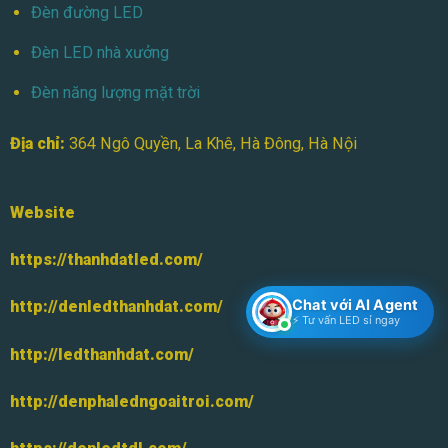
Đèn đường LED
Đèn LED nhà xưởng
Đèn năng lượng mặt trời
Địa chỉ:
364 Ngô Quyền, La Khê, Hà Đông, Hà Nội
Website
https://thanhdatled.com/
Chat với AI Agent
http://denledthanhdat.com/
⚡ Tư vấn LED sỉ ngay
http://ledthanhdat.com/
http://denphaledngoaitroi.com/