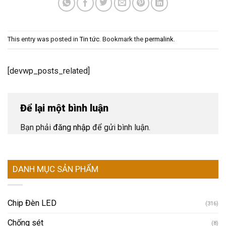
This entry was posted in
Tin tức
. Bookmark the
permalink
.
[devwp_posts_related]
Để lại một bình luận
Bạn phải
đăng nhập
để gửi bình luận.
DANH MỤC SẢN PHẨM
Chip Đèn LED
(316)
Chống sét
(8)