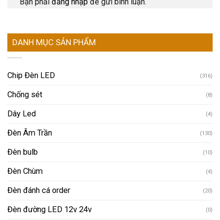
Bạn phải
đăng nhập
để gửi bình luận.
DANH MỤC SẢN PHẨM
Chip Đèn LED
(316)
Chống sét
(8)
Dây Led
(4)
Đèn Âm Trần
(130)
Đèn bulb
(10)
Đèn Chùm
(4)
Đèn đánh cá order
(20)
Đèn đường LED 12v 24v
(0)