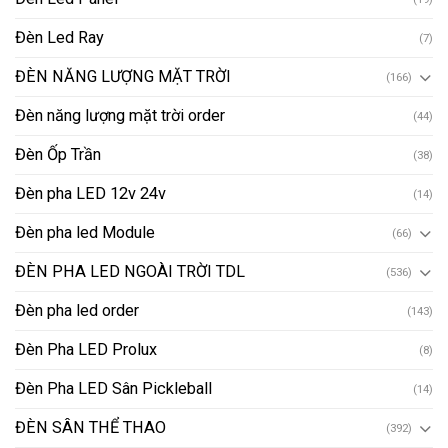
Đèn Led Ray
(7)
ĐÈN NĂNG LƯỢNG MẶT TRỜI
(166)
Đèn năng lượng mặt trời order
(44)
Đèn Ốp Trần
(38)
Đèn pha LED 12v 24v
(14)
Đèn pha led Module
(66)
ĐÈN PHA LED NGOÀI TRỜI TDL
(536)
Đèn pha led order
(143)
Đèn Pha LED Prolux
(8)
Đèn Pha LED Sân Pickleball
(14)
ĐÈN SÂN THỂ THAO
(392)