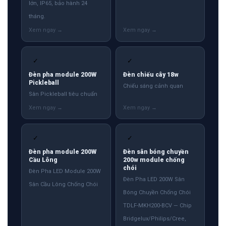
lớn, IP65, bảo hành 24
tháng.
✓
✓
Đèn pha module 200W
Đèn chiếu cây 18w
Pickleball
Chiếu sáng cảnh quan
Sân Pickleball tiêu chuẩn
✓
✓
Đèn pha module 200W
Đèn sân bóng chuyền
Cầu Lông
200w module chống
chói
Đèn Pha LED Module 200W
Đèn Pha LED 200W Sân
Sân Cầu Lông Chống Chói
Bóng Chuyền Chống Chói
TDLF-MKH200-BCV — Chip
Bridgelux/Philips/Cree,