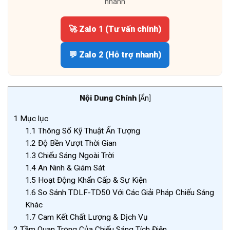
nhanh
🚀 Zalo 1 (Tư vấn chính)
💬 Zalo 2 (Hỗ trợ nhanh)
Nội Dung Chính
[
Ẩn
]
1
Mục lục
1.1
Thông Số Kỹ Thuật Ấn Tượng
1.2
Độ Bền Vượt Thời Gian
1.3
Chiếu Sáng Ngoài Trời
1.4
An Ninh & Giám Sát
1.5
Hoạt Động Khẩn Cấp & Sự Kiện
1.6
So Sánh TDLF-TD50 Với Các Giải Pháp Chiếu Sáng
Khác
1.7
Cam Kết Chất Lượng & Dịch Vụ
2
Tầm Quan Trọng Của Chiếu Sáng Tích Điện