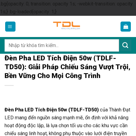
.bg{opacity: 0; transition: opacity 1s; -webkit-transition: opacity
Skip
1s;} .bg-loaded{opacity: 1;}
to
content
Tìm
kiếm:
Đèn Pha LED Tích Điện 50w (TDLF-
TD50): Giải Pháp Chiếu Sáng Vượt Trội,
Bền Vững Cho Mọi Công Trình
Đèn Pha LED Tích Điện 50w (TDLF-TD50)
của Thành Đạt
LED mang đến nguồn sáng mạnh mẽ, ổn định với khả năng
hoạt động độc lập, là lựa chọn tối ưu cho các khu vực cần
chiếu sáng linh hoạt, không phụ thuộc vào lưới điện truyền