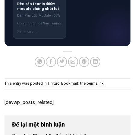
Đèn sân tennis 400w
module chống chói loá
Đèn Pha LED Module 400W
Chống Chói Loá Sân Tennis
This entry was posted in
Tin tức
. Bookmark the
permalink
.
[devwp_posts_related]
Để lại một bình luận