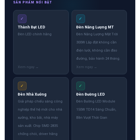
SẢN PHẨM NỔI BẬT
✓
✓
Thành Đạt LED
Đèn Năng Lượng MT
Đèn LED chính hãng
Đèn Năng Lượng Mặt Trời
300W Lắp đặt không cần
điện lưới, không cần đào
đường, bảo hành 24 tháng.
✓
✓
Đèn Nhà Xưởng
Đèn Đường LED
Giải pháp chiếu sáng công
Đèn Đường LED Module
nghiệp thế hệ mới cho nhà
150W TD14 Sáng Chuẩn,
xưởng, kho bãi, nhà máy
Bền Vượt Thời Gian
sản xuất. Chip SMD 2835
chống chói, driver hãng