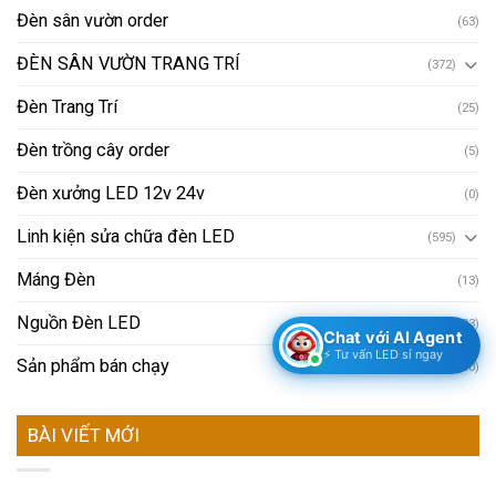
Đèn sân vườn order
(63)
ĐÈN SÂN VƯỜN TRANG TRÍ
(372)
Đèn Trang Trí
(25)
Đèn trồng cây order
(5)
Đèn xưởng LED 12v 24v
(0)
Linh kiện sửa chữa đèn LED
(595)
Máng Đèn
(13)
Nguồn Đèn LED
(223)
Chat với AI Agent
⚡ Tư vấn LED sỉ ngay
Sản phẩm bán chạy
(90)
BÀI VIẾT MỚI