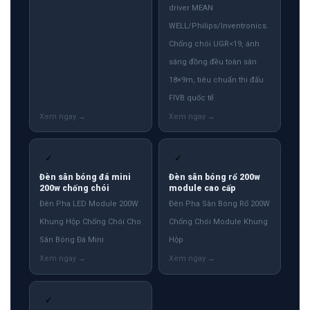
driver MEAN
WELL/Philips/Inventronics.
Chống chói UGR<19, ánh
sáng đồng đều toàn sân
18×9m, tiêu chuẩn thi đấu
FIVB quốc tế
✓
✓
Đèn sân bóng đá mini
Đèn sân bóng rổ 200w
200w chống chói
module cao cấp
Đèn Pha LED Module 200W
Đèn Pha Sân Bóng Rổ 200W
Khung Hộp Chống Chói Cho
Chống Chói Module Khung
Sân Bóng Đá Mini
Hộp
✓