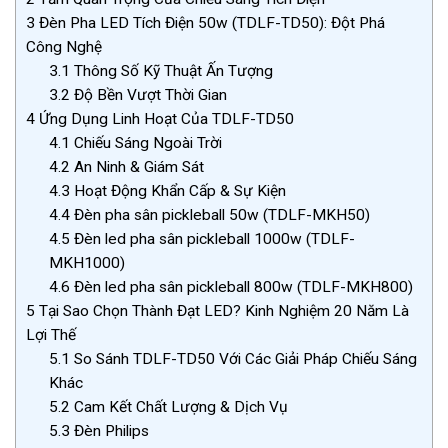
3
Đèn Pha LED Tích Điện 50w (TDLF-TD50): Đột Phá
Công Nghệ
3.1
Thông Số Kỹ Thuật Ấn Tượng
3.2
Độ Bền Vượt Thời Gian
4
Ứng Dụng Linh Hoạt Của TDLF-TD50
4.1
Chiếu Sáng Ngoài Trời
4.2
An Ninh & Giám Sát
4.3
Hoạt Động Khẩn Cấp & Sự Kiện
4.4
Đèn pha sân pickleball 50w (TDLF-MKH50)
4.5
Đèn led pha sân pickleball 1000w (TDLF-
MKH1000)
4.6
Đèn led pha sân pickleball 800w (TDLF-MKH800)
5
Tại Sao Chọn Thành Đạt LED? Kinh Nghiệm 20 Năm Là
Lợi Thế
5.1
So Sánh TDLF-TD50 Với Các Giải Pháp Chiếu Sáng
Khác
5.2
Cam Kết Chất Lượng & Dịch Vụ
5.3
Đèn Philips