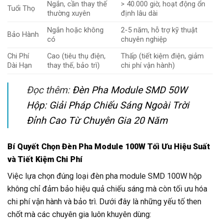
Ngắn, cần thay thế
> 40.000 giờ, hoạt động ổn
Tuổi Thọ
thường xuyên
định lâu dài
Ngắn hoặc không
2-5 năm, hỗ trợ kỹ thuật
Bảo Hành
có
chuyên nghiệp
Chi Phí
Cao (tiêu thụ điện,
Thấp (tiết kiệm điện, giảm
Dài Hạn
thay thế, bảo trì)
chi phí vận hành)
Đọc thêm:
Đèn Pha Module SMD 50W
Hộp: Giải Pháp Chiếu Sáng Ngoài Trời
Đỉnh Cao Từ Chuyên Gia 20 Năm
Bí Quyết Chọn Đèn Pha Module 100W Tối Ưu Hiệu Suất
và Tiết Kiệm Chi Phí
Việc lựa chọn đúng loại đèn pha module SMD 100W hộp
không chỉ đảm bảo hiệu quả chiếu sáng mà còn tối ưu hóa
chi phí vận hành và bảo trì. Dưới đây là những yếu tố then
chốt mà các chuyên gia luôn khuyên dùng: