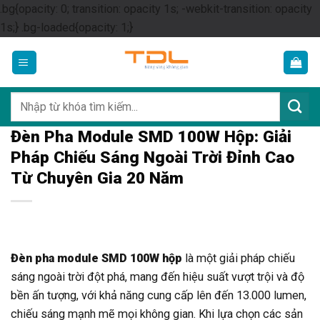
.bg{opacity: 0; transition: opacity 1s; -webkit-transition: opacity
Skip
1s;} .bg-loaded{opacity: 1;}
to
content
Tìm
kiếm:
Đèn Pha Module SMD 100W Hộp: Giải
Pháp Chiếu Sáng Ngoài Trời Đỉnh Cao
Từ Chuyên Gia 20 Năm
Đèn pha module SMD 100W hộp
là một giải pháp chiếu
sáng ngoài trời đột phá, mang đến hiệu suất vượt trội và độ
bền ấn tượng, với khả năng cung cấp lên đến 13.000 lumen,
chiếu sáng mạnh mẽ mọi không gian. Khi lựa chọn các sản