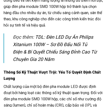
đồng đều và tiết kiệm năng lượng là những ưu điểm nổi bật,
giúp đèn pha module SMD 100W hộp trở thành lựa chọn
hàng đầu cho nhiều dự án, từ chiếu sáng cảnh quan, sân thể
thao, khu công nghiệp cho đến các công trình kiến trúc đòi
hỏi sự tinh tế và hiệu quả.
Đọc thêm:
TDL: Đèn LED Dự Án Philips
Xitanium 100W – Sơ Đồ Đấu Nối Tủ
Điện & Bí Quyết Chiếu Sáng Đỉnh Cao Từ
Chuyên Gia 20 Năm
Thông Số Kỹ Thuật Vượt Trội: Yếu Tố Quyết Định Chất
Lượng
Chất lượng của một bộ đèn pha module LED được định
đoạt bởi hàng loạt các thông số kỹ thuật quan trọng. Đối với
đèn pha module SMD 100W hộp, các chỉ số như cường độ
sáng (lumen), chỉ số hoàn màu (CRI), cấp bảo vệ (IP), và