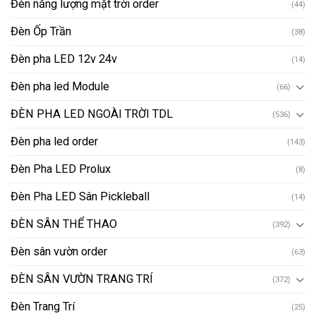
Đèn năng lượng mặt trời order
(44)
Đèn Ốp Trần
(38)
Đèn pha LED 12v 24v
(14)
Đèn pha led Module
(66)
ĐÈN PHA LED NGOÀI TRỜI TDL
(536)
Đèn pha led order
(143)
Đèn Pha LED Prolux
(8)
Đèn Pha LED Sân Pickleball
(14)
ĐÈN SÂN THỂ THAO
(392)
Đèn sân vườn order
(63)
ĐÈN SÂN VƯỜN TRANG TRÍ
(372)
Đèn Trang Trí
(25)