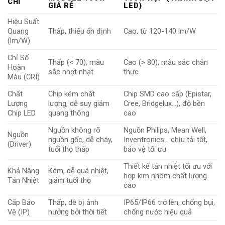
CHÍ
GIÁ RẺ
LED)
Hiệu Suất
Quang
Thấp, thiếu ổn định
Cao, từ 120-140 lm/W
(lm/W)
Chỉ Số
Thấp (< 70), màu
Cao (> 80), màu sắc chân
Hoàn
sắc nhợt nhạt
thực
Màu (CRI)
Chất
Chip kém chất
Chip SMD cao cấp (Epistar,
Lượng
lượng, dễ suy giảm
Cree, Bridgelux…), độ bền
Chip LED
quang thông
cao
Nguồn không rõ
Nguồn Philips, Mean Well,
Nguồn
nguồn gốc, dễ cháy,
Inventronics… chịu tải tốt,
(Driver)
tuổi thọ thấp
bảo vệ tối ưu
Thiết kế tản nhiệt tối ưu với
Khả Năng
Kém, dễ quá nhiệt,
hợp kim nhôm chất lượng
Tản Nhiệt
giảm tuổi thọ
cao
Cấp Bảo
Thấp, dễ bị ảnh
IP65/IP66 trở lên, chống bụi,
Vệ (IP)
hưởng bởi thời tiết
chống nước hiệu quả