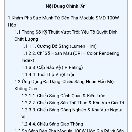
Nội Dung Chính
[
Ẩn
]
1
Khám Phá Sức Mạnh Từ Đèn Pha Module SMD 100W
Hộp
1.1
Thông Số Kỹ Thuật Vượt Trội: Yếu Tố Quyết Định
Chất Lượng
1.1.1
1. Cường Độ Sáng (Lumen – lm)
1.1.2
2. Chỉ Số Hoàn Màu (CRI – Color Rendering
Index)
1.1.3
3. Cấp Bảo Vệ (IP Rating)
1.1.4
4. Tuổi Thọ Vượt Trội
1.2
Ứng Dụng Đa Dạng: Chiếu Sáng Hoàn Hảo Mọi
Không Gian
1.2.1
1. Chiếu Sáng Cảnh Quan & Kiến Trúc
1.2.2
2. Chiếu Sáng Sân Thể Thao & Khu Vực Giải Trí
1.2.3
3. Chiếu Sáng Công Nghiệp & Khu Vực Ngoại
Vi
1.2.4
4. Chiếu Sáng Giao Thông
1.3
So Sánh Đèn Pha Module 100W Hộp Giá Rẻ và Sản