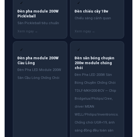
✓
✓
Đèn pha module 200W
Đèn chiếu cây 18w
Pickleball
Chiếu sáng cảnh quan
Sân Pickleball tiêu chuẩn
✓
✓
Đèn pha module 200W
Đèn sân bóng chuyền
Cầu Lông
200w module chống
chói
Đèn Pha LED Module 200W
Đèn Pha LED 200W Sân
Sân Cầu Lông Chống Chói
Bóng Chuyền Chống Chói
TDLF-MKH200-BCV — Chip
Bridgelux/Philips/Cree,
driver MEAN
WELL/Philips/Inventronics.
Chống chói UGR<19, ánh
sáng đồng đều toàn sân