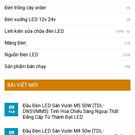
Đèn trồng cây order
(5)
Đèn xưởng LED 12v 24v
(0)
Linh kiện sửa chữa đèn LED
(595)
Máng Đèn
(13)
Nguồn Đèn LED
(223)
Sản phẩm bán chạy
(90)
BÀI VIẾT MỚI
Đầu Đèn LED Sân Vườn M5 50W (TDL-
09
DNSVMM5): Tinh Hoa Chiếu Sáng Ngoại Thất
Th8
Đẳng Cấp Từ Thành Đạt LED
Đầu Đèn LED Sân Vườn M4 50w (TDL-
09