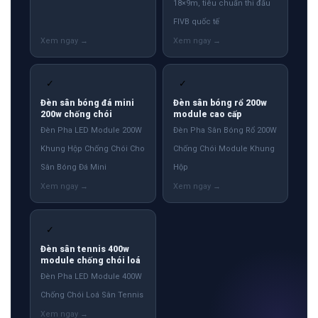
18×9m, tiêu chuẩn thi đấu
FIVB quốc tế
✓
✓
Đèn sân bóng đá mini
Đèn sân bóng rổ 200w
200w chống chói
module cao cấp
Đèn Pha LED Module 200W
Đèn Pha Sân Bóng Rổ 200W
Khung Hộp Chống Chói Cho
Chống Chói Module Khung
Sân Bóng Đá Mini
Hộp
✓
Đèn sân tennis 400w
module chống chói loá
Đèn Pha LED Module 400W
Chống Chói Loá Sân Tennis