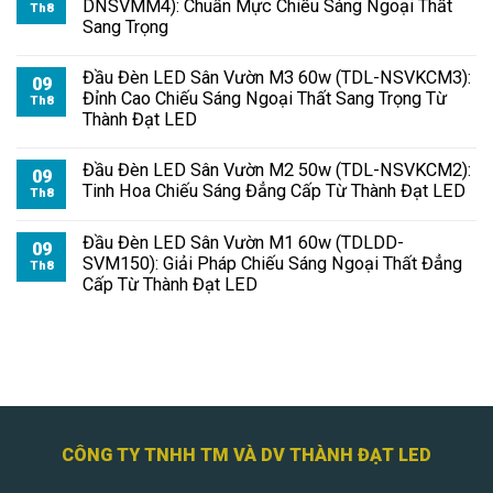
DNSVMM4): Chuẩn Mực Chiếu Sáng Ngoại Thất
Th8
Sang Trọng
Đầu Đèn LED Sân Vườn M3 60w (TDL-NSVKCM3):
09
Đỉnh Cao Chiếu Sáng Ngoại Thất Sang Trọng Từ
Th8
Thành Đạt LED
Đầu Đèn LED Sân Vườn M2 50w (TDL-NSVKCM2):
09
Tinh Hoa Chiếu Sáng Đẳng Cấp Từ Thành Đạt LED
Th8
Đầu Đèn LED Sân Vườn M1 60w (TDLDD-
09
SVM150): Giải Pháp Chiếu Sáng Ngoại Thất Đẳng
Th8
Cấp Từ Thành Đạt LED
CÔNG TY TNHH TM VÀ DV THÀNH ĐẠT LED