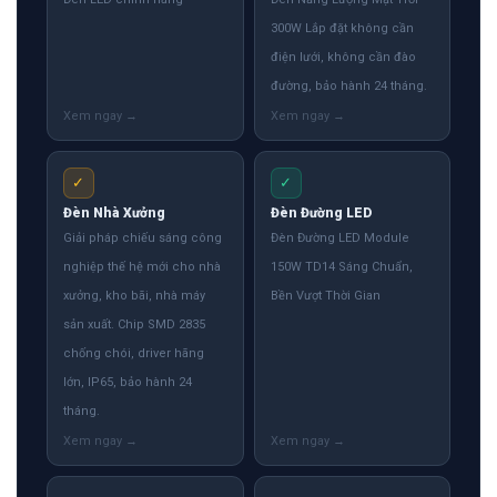
300W Lắp đặt không cần
điện lưới, không cần đào
đường, bảo hành 24 tháng.
✓
✓
Đèn Nhà Xưởng
Đèn Đường LED
Giải pháp chiếu sáng công
Đèn Đường LED Module
nghiệp thế hệ mới cho nhà
150W TD14 Sáng Chuẩn,
xưởng, kho bãi, nhà máy
Bền Vượt Thời Gian
sản xuất. Chip SMD 2835
chống chói, driver hãng
lớn, IP65, bảo hành 24
tháng.