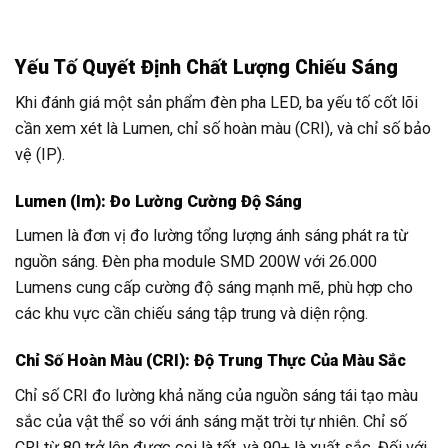
Yếu Tố Quyết Định Chất Lượng Chiếu Sáng
Khi đánh giá một sản phẩm đèn pha LED, ba yếu tố cốt lõi
cần xem xét là Lumen, chỉ số hoàn màu (CRI), và chỉ số bảo
vệ (IP).
Lumen (lm): Đo Lường Cường Độ Sáng
Lumen là đơn vị đo lường tổng lượng ánh sáng phát ra từ
nguồn sáng. Đèn pha module SMD 200W với 26.000
Lumens cung cấp cường độ sáng mạnh mẽ, phù hợp cho
các khu vực cần chiếu sáng tập trung và diện rộng.
Chỉ Số Hoàn Màu (CRI): Độ Trung Thực Của Màu Sắc
Chỉ số CRI đo lường khả năng của nguồn sáng tái tạo màu
sắc của vật thể so với ánh sáng mặt trời tự nhiên. Chỉ số
CRI từ 80 trở lên được coi là tốt, và 90+ là xuất sắc. Đối với