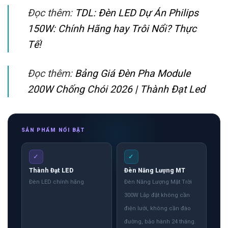
Đọc thêm:
TDL: Đèn LED Dự Án Philips
150W: Chính Hãng hay Trôi Nổi? Thực
Tế!
Đọc thêm:
Bảng Giá Đèn Pha Module
200W Chống Chói 2026 | Thành Đạt Led
SẢN PHẨM NỔI BẬT
✓
✓
Thành Đạt LED
Đèn Năng Lượng MT
Đèn LED chính hãng
Đèn Năng Lượng Mặt Trời
300W Lắp đặt không cần
điện lưới, không cần đào
đường, bảo hành 24 tháng.