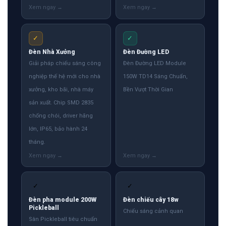
✓
✓
Đèn Nhà Xưởng
Đèn Đường LED
Giải pháp chiếu sáng công
Đèn Đường LED Module
nghiệp thế hệ mới cho nhà
150W TD14 Sáng Chuẩn,
xưởng, kho bãi, nhà máy
Bền Vượt Thời Gian
sản xuất. Chip SMD 2835
chống chói, driver hãng
lớn, IP65, bảo hành 24
tháng.
✓
✓
Đèn pha module 200W
Đèn chiếu cây 18w
Pickleball
Chiếu sáng cảnh quan
Sân Pickleball tiêu chuẩn