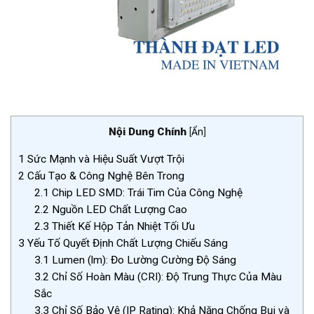
Nội Dung Chính
[
Ẩn
]
1
Sức Mạnh và Hiệu Suất Vượt Trội
2
Cấu Tạo & Công Nghệ Bên Trong
2.1
Chip LED SMD: Trái Tim Của Công Nghệ
2.2
Nguồn LED Chất Lượng Cao
2.3
Thiết Kế Hộp Tản Nhiệt Tối Ưu
3
Yếu Tố Quyết Định Chất Lượng Chiếu Sáng
3.1
Lumen (lm): Đo Lường Cường Độ Sáng
3.2
Chỉ Số Hoàn Màu (CRI): Độ Trung Thực Của Màu
Sắc
3.3
Chỉ Số Bảo Vệ (IP Rating): Khả Năng Chống Bụi và