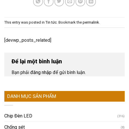
This entry was posted in
Tin tức
. Bookmark the
permalink
.
[devwp_posts_related]
Để lại một bình luận
Bạn phải
đăng nhập
để gửi bình luận.
DANH MỤC SẢN PHẨM
Chip Đèn LED
(316)
Chống sét
(8)