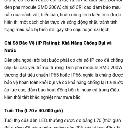
đèn pha module SMD 200W, chỉ số CRI cao đảm bảo màu
sắc của cảnh vật, biển báo, hoặc công trình kiến trúc được
hiển thị một cách chân thực và sống động nhất, tránh tình
trạng màu sắc bị biến đổi gây khó chịu hoặc sai lệch.
Chỉ Số Bảo Vệ (IP Rating): Khả Năng Chống Bụi và
Nước
Đèn pha ngoài trời bắt buộc phải có chỉ số IP cao để chống
chịu lại các yếu tố môi trường. Đèn pha module SMD 200W
thường đạt tiêu chuẩn IP65 hoặc IP66, nghĩa là chúng được
bảo vệ hoàn toàn khỏi bụi và có khả năng chống lại tia nước
áp lực cao, đảm bảo hoạt động bền bỉ ngay cả trong điều
kiện thời tiết khắc nghiệt như mưa bão.
Tuổi Thọ (L70 > 40.000 giờ)
Tuổi thọ của đèn LED, thường được đo bằng L70 (thời gian
để cường độ sáng giảm xuống còn 70% giá trị ban đầu), là