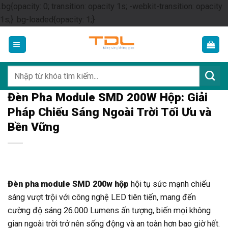
.bg{opacity: 0; transition: opacity 1s; -webkit-transition: opacity
Skip
1s;} .bg-loaded{opacity: 1;}
to
content
Tìm
kiếm:
Đèn Pha Module SMD 200W Hộp: Giải
Pháp Chiếu Sáng Ngoài Trời Tối Ưu và
Bền Vững
Đèn pha module SMD 200w hộp
hội tụ sức mạnh chiếu
sáng vượt trội với công nghệ LED tiên tiến, mang đến
cường độ sáng 26.000 Lumens ấn tượng, biến mọi không
gian ngoài trời trở nên sống động và an toàn hơn bao giờ hết.