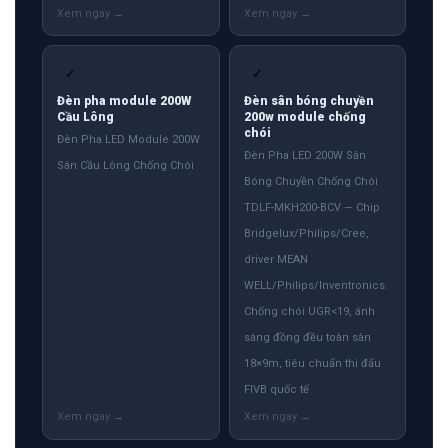
✓
✓
Đèn pha module 200W
Đèn sân bóng chuyền
Cầu Lông
200w module chống
chói
Đèn Pha LED Module 200W
Đèn Pha LED 200W Sân
Sân Cầu Lông Chống Chói
Bóng Chuyền Chống Chói
TDLF-MKH200-BCV — Chip
Bridgelux/Philips/Cree,
driver MEAN
WELL/Philips/Inventronics.
Chống chói UGR<19, ánh
sáng đồng đều toàn sân
18×9m, tiêu chuẩn thi đấu
FIVB quốc tế