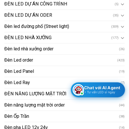
ĐÈN LED DỰ ÁN CÔNG TRÌNH
(5)
ĐÈN LED DỰ ÁN ODER
(35)
Đèn led đường phố (Street light)
(309)
ĐÈN LED NHÀ XƯỞNG
(177)
Đèn led nhà xưởng order
(26)
Đèn Led order
(423)
Đèn Led Panel
(19)
Đèn Led Ray
(7)
Chat với AI Agent
⚡ Tư vấn LED sỉ ngay
ĐÈN NĂNG LƯỢNG MẶT TRỜI
(166)
Đèn năng lượng mặt trời order
(44)
Đèn Ốp Trần
(38)
Đèn pha LED 12v 24v
(14)