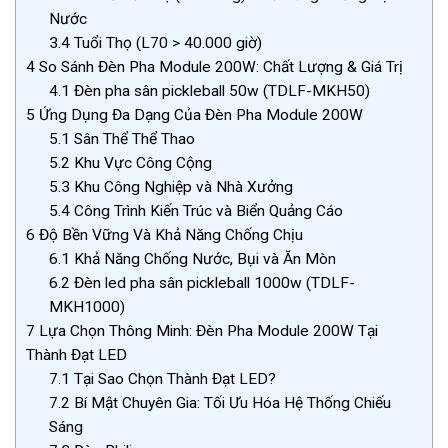
Nước
3.4
Tuổi Thọ (L70 > 40.000 giờ)
4
So Sánh Đèn Pha Module 200W: Chất Lượng & Giá Trị
4.1
Đèn pha sân pickleball 50w (TDLF-MKH50)
5
Ứng Dụng Đa Dạng Của Đèn Pha Module 200W
5.1
Sân Thể Thể Thao
5.2
Khu Vực Công Cộng
5.3
Khu Công Nghiệp và Nhà Xưởng
5.4
Công Trình Kiến Trúc và Biển Quảng Cáo
6
Độ Bền Vững Và Khả Năng Chống Chịu
6.1
Khả Năng Chống Nước, Bụi và Ăn Mòn
6.2
Đèn led pha sân pickleball 1000w (TDLF-
MKH1000)
7
Lựa Chọn Thông Minh: Đèn Pha Module 200W Tại
Thành Đạt LED
7.1
Tại Sao Chọn Thành Đạt LED?
7.2
Bí Mật Chuyên Gia: Tối Ưu Hóa Hệ Thống Chiếu
Sáng