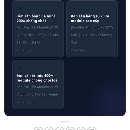
✓
✓
Đèn sân bóng đá mini
Đèn sân bóng rổ 200w
200w chống chói
module cao cấp
Đèn Pha LED Module 200W
Đèn Pha Sân Bóng Rổ 200W
Khung Hộp Chống Chói Cho
Chống Chói Module Khung
Sân Bóng Đá Mini
Hộp
✓
Đèn sân tennis 400w
module chống chói loá
Đèn Pha LED Module 400W
Chống Chói Loá Sân Tennis