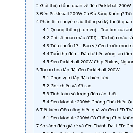
2
Giới thiệu tổng quan về đèn Pickleball 200W
3
Đèn Pickleball 200W Có Đủ Sáng Không? Tiêu 
4
Phân tích chuyên sâu thông số kỹ thuật quan
4.1
Quang thông (Lumen) – Trái tim của án
4.2
Chỉ số hoàn màu (CRI) – Tái hiện màu sắ
4.3
Tiêu chuẩn IP – Bảo vệ đèn trước môi t
4.4
Tuổi thọ đèn – Đầu tư bền vững, an tâm
4.5
Đèn Pickleball 200W Chip Philips, Ngu
5
Tối ưu hóa lắp đặt đèn Pickleball 200W
5.1
Chọn vị trí lắp đặt chiến lược
5.2
Góc chiếu và độ cao
5.3
Tính toán số lượng đèn cần thiết
5.4
Đèn Module 200W: Chống Chói Hiệu Quả
6
Tiết kiệm điện năng hiệu quả với đèn LED Th
6.1
Đèn Module 200W Có Chống Chói Không
7
So sánh đèn giá rẻ và đèn Thành Đạt LED: Chi