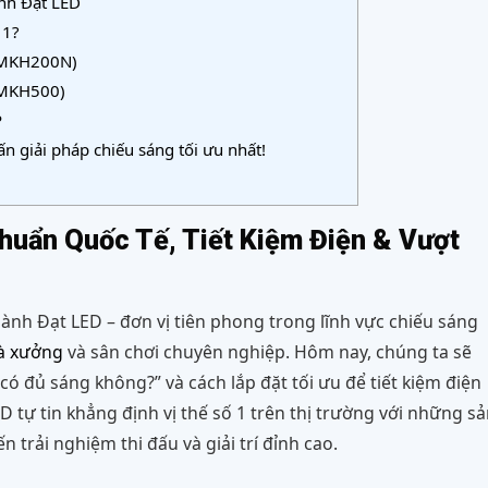
ành Đạt LED
 1?
F-MKH200N)
-MKH500)
P
n giải pháp chiếu sáng tối ưu nhất!
huẩn Quốc Tế, Tiết Kiệm Điện & Vượt
hành Đạt LED – đơn vị tiên phong trong lĩnh vực chiếu sáng
hà xưởng
và sân chơi chuyên nghiệp. Hôm nay, chúng ta sẽ
có đủ sáng không?” và cách lắp đặt tối ưu để tiết kiệm điện
 tự tin khẳng định vị thế số 1 trên thị trường với những sả
trải nghiệm thi đấu và giải trí đỉnh cao.