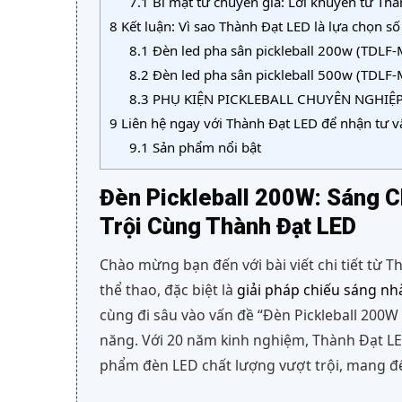
7.1
Bí mật từ chuyên gia: Lời khuyên từ Th
8
Kết luận: Vì sao Thành Đạt LED là lựa chọn số
8.1
Đèn led pha sân pickleball 200w (TDL
8.2
Đèn led pha sân pickleball 500w (TDLF
8.3
PHỤ KIỆN PICKLEBALL CHUYÊN NGHIỆ
9
Liên hệ ngay với Thành Đạt LED để nhận tư vấ
9.1
Sản phẩm nổi bật
Đèn Pickleball 200W: Sáng C
Trội Cùng Thành Đạt LED
Chào mừng bạn đến với bài viết chi tiết từ T
thể thao, đặc biệt là
giải pháp chiếu sáng n
cùng đi sâu vào vấn đề “Đèn Pickleball 200W 
năng. Với 20 năm kinh nghiệm, Thành Đạt LED
phẩm đèn LED chất lượng vượt trội, mang đến 