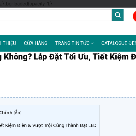
Skip
s;} .bg-loaded{opacity: 1;}
to
content
I THIỆU
CỬA HÀNG
TRANG TIN TỨC
CATALOGUE ĐÈ
 Không? Lắp Đặt Tối Ưu, Tiết Kiệm Đ
Chính
[
Ẩn
]
ết Kiệm Điện & Vượt Trội Cùng Thành Đạt LED