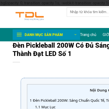
.bg{opacity: 0; transition: opacity 1s; -webkit-transition: opacity 1
Tìm
kiếm:
Trang chủ
GIỚ
DANH MỤC SẢN PHẨM
Đèn Pickleball 200W Có Đủ Sáng
Thành Đạt LED Số 1
Nội Dung 
1
Đèn Pickleball 200W: Sáng Chuẩn Quốc Tế, Ti
1.1
Mục Lục