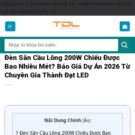
.bg{opacity: 0; transition: opacity 1s; -webkit-transition: opacity
Skip
1s;} .bg-loaded{opacity: 1;}
to
content
Tìm
kiếm:
Đèn Sân Cầu Lông 200W Chiếu Được
Bao Nhiêu Mét? Báo Giá Dự Án 2026 Từ
Chuyên Gia Thành Đạt LED
Nội Dung Chính
[
Ẩn
]
1
Đèn Sân Cầu Lông 200W Chiếu Được Bao