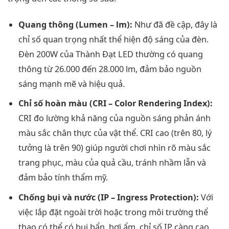
Quang thông (Lumen – lm):
Như đã đề cập, đây là
chỉ số quan trọng nhất thể hiện độ sáng của đèn.
Đèn 200W của Thành Đạt LED thường có quang
thông từ 26.000 đến 28.000 lm, đảm bảo nguồn
sáng mạnh mẽ và hiệu quả.
Chỉ số hoàn màu (CRI – Color Rendering Index):
CRI đo lường khả năng của nguồn sáng phản ánh
màu sắc chân thực của vật thể. CRI cao (trên 80, lý
tưởng là trên 90) giúp người chơi nhìn rõ màu sắc
trang phục, màu của quả cầu, tránh nhầm lẫn và
đảm bảo tính thẩm mỹ.
Chống bụi và nước (IP – Ingress Protection):
Với
việc lắp đặt ngoài trời hoặc trong môi trường thể
thao có thể có bụi bẩn, hơi ẩm, chỉ số IP càng cao