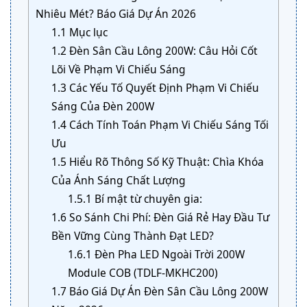
Nhiêu Mét? Báo Giá Dự Án 2026
1.1
Mục lục
1.2
Đèn Sân Cầu Lông 200W: Câu Hỏi Cốt
Lõi Về Phạm Vi Chiếu Sáng
1.3
Các Yếu Tố Quyết Định Phạm Vi Chiếu
Sáng Của Đèn 200W
1.4
Cách Tính Toán Phạm Vi Chiếu Sáng Tối
Ưu
1.5
Hiểu Rõ Thông Số Kỹ Thuật: Chìa Khóa
Của Ánh Sáng Chất Lượng
1.5.1
Bí mật từ chuyên gia:
1.6
So Sánh Chi Phí: Đèn Giá Rẻ Hay Đầu Tư
Bền Vững Cùng Thành Đạt LED?
1.6.1
Đèn Pha LED Ngoài Trời 200W
Module COB (TDLF-MKHC200)
1.7
Báo Giá Dự Án Đèn Sân Cầu Lông 200W