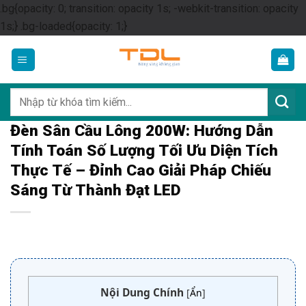
.bg{opacity: 0; transition: opacity 1s; -webkit-transition: opacity
Skip
1s;} .bg-loaded{opacity: 1;}
to
content
Tìm
kiếm:
Đèn Sân Cầu Lông 200W: Hướng Dẫn
Tính Toán Số Lượng Tối Ưu Diện Tích
Thực Tế – Đỉnh Cao Giải Pháp Chiếu
Sáng Từ Thành Đạt LED
Nội Dung Chính
[
Ẩn
]