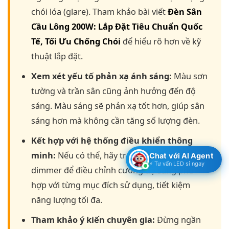
chói lóa (glare). Tham khảo bài viết
Đèn Sân
Cầu Lông 200W: Lắp Đặt Tiêu Chuẩn Quốc
Tế, Tối Ưu Chống Chói
để hiểu rõ hơn về kỹ
thuật lắp đặt.
Xem xét yếu tố phản xạ ánh sáng:
Màu sơn
tường và trần sân cũng ảnh hưởng đến độ
sáng. Màu sáng sẽ phản xạ tốt hơn, giúp sân
sáng hơn mà không cần tăng số lượng đèn.
Kết hợp với hệ thống điều khiển thông
minh:
Nếu có thể, hãy trang bị hệ thống
Chat với AI Agent
⚡ Tư vấn LED sỉ ngay
dimmer để điều chỉnh cường độ sáng phù
hợp với từng mục đích sử dụng, tiết kiệm
năng lượng tối đa.
Tham khảo ý kiến chuyên gia:
Đừng ngần