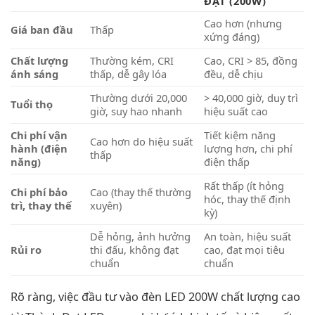
ĐẠT (200W)
Cao hơn (nhưng
Giá ban đầu
Thấp
xứng đáng)
Chất lượng
Thường kém, CRI
Cao, CRI > 85, đồng
ánh sáng
thấp, dễ gây lóa
đều, dễ chịu
Thường dưới 20,000
> 40,000 giờ, duy trì
Tuổi thọ
giờ, suy hao nhanh
hiệu suất cao
Chi phí vận
Tiết kiệm năng
Cao hơn do hiệu suất
hành (điện
lượng hơn, chi phí
thấp
năng)
điện thấp
Rất thấp (ít hỏng
Chi phí bảo
Cao (thay thế thường
hóc, thay thế định
trì, thay thế
xuyên)
kỳ)
Dễ hỏng, ảnh hưởng
An toàn, hiệu suất
Rủi ro
thi đấu, không đạt
cao, đạt mọi tiêu
chuẩn
chuẩn
Rõ ràng, việc đầu tư vào đèn LED 200W chất lượng cao