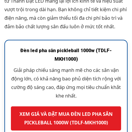
từ Thành Đạt LED mang lại lợi ích kinh tế và hiệu suất
vượt trội trong dài hạn. Bạn không chỉ tiết kiệm chi phí
điện năng, mà còn giảm thiểu tối đa chi phí bảo trì và
đảm bảo chất lượng sân đấu luôn ở mức tốt nhất.
Đèn led pha sân pickleball 1000w (TDLF-
MKH1000)
Giải pháp chiếu sáng mạnh mẽ cho các sân vận
động lớn, có khả năng bao phủ diện tích rộng với
cường độ sáng cao, đáp ứng mọi tiêu chuẩn khắt
khe nhất.
XEM GIÁ VÀ ĐẶT MUA ĐÈN LED PHA SÂN
PICKLEBALL 1000W (TDLF-MKH1000)