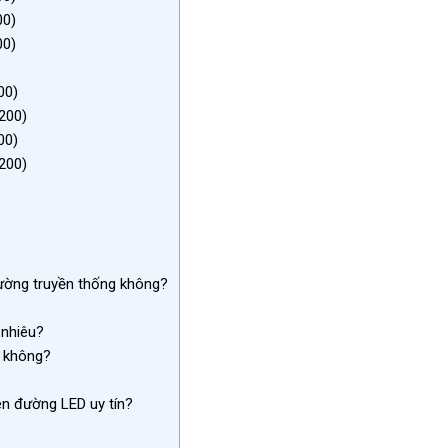
00)
00)
00)
200)
00)
200)
ường truyền thống không?
 nhiêu?
n không?
n đường LED uy tín?