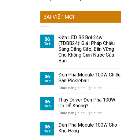
BÀI VIẾT MỚI
Đèn LED Bể Bơi 24w
06
(TDBB24): Giải Pháp Chiếu
Th8
Sáng Đẳng Cấp, Bền Vững
Cho Không Gian Nước Của
Bạn
Đèn Pha Module 100W Chiếu
06
Sân Pickleball
Th8
ở
Chức năng bình luận bị tắt
Đèn
Pha
Thay Driver Đèn Pha 100W
06
Module
Có Dễ Không?
Th8
100W
ở
Chức năng bình luận bị tắt
Chiếu
Thay
Sân
Driver
Đèn Pha Module 100W Cho
Pickleball
06
Đèn
Kho Hàng
Th8
Pha