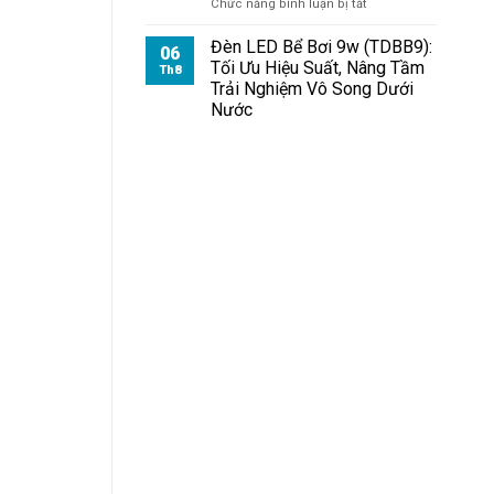
ở
Chức năng bình luận bị tắt
100W
Đèn
Có
Pha
Đèn LED Bể Bơi 9w (TDBB9):
Dễ
06
Module
Không?
Tối Ưu Hiệu Suất, Nâng Tầm
Th8
100W
Trải Nghiệm Vô Song Dưới
Cho
Nước
Kho
Hàng