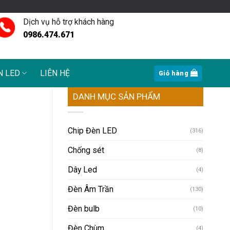
Dịch vụ hỗ trợ khách hàng
0986.474.671
N LED
LIÊN HỆ
Giỏ hàng
DANH MỤC SẢN PHẨM
Chip Đèn LED
(316)
Chống sét
(8)
Dây Led
(4)
Đèn Âm Trần
(130)
Đèn bulb
(10)
Đèn Chùm
(4)