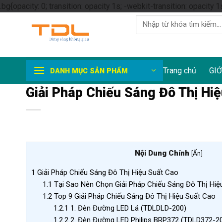
.bg{opacity: 0; transition: opacity 1s; -webkit-transition: opacity 1
Tìm
kiếm:
Trang chủ
GIỚ
DANH MỤC SẢN PHẨM
Giải Pháp Chiếu Sáng Đô Thị Hiệ
Nội Dung Chính
[
Ẩn
]
1
Giải Pháp Chiếu Sáng Đô Thị Hiệu Suất Cao
1.1
Tại Sao Nên Chọn Giải Pháp Chiếu Sáng Đô Thị Hiệ
1.2
Top 9 Giải Pháp Chiếu Sáng Đô Thị Hiệu Suất Cao
1.2.1
1. Đèn Đường LED Lá (TDLDLD-200)
1.2.2
2. Đèn Đường LED Philips BRP372 (TDLD372-2