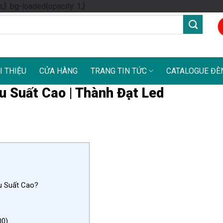
Skip
s;} .bg-loaded{opacity: 1;}
to
content
I THIỆU
CỬA HÀNG
TRANG TIN TỨC
CATALOGUE ĐÈ
u Suất Cao | Thành Đạt Led
u Suất Cao?
00)