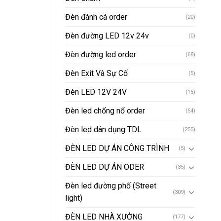
Đèn đánh cá order
(20)
Đèn đường LED 12v 24v
(0)
Đèn đường led order
(68)
Đèn Exit Và Sự Cố
(5)
Đèn LED 12V 24V
(15)
Đèn led chống nổ order
(54)
Đèn led dân dụng TDL
(255)
ĐÈN LED DỰ ÁN CÔNG TRÌNH
(5)
ĐÈN LED DỰ ÁN ODER
(35)
Đèn led đường phố (Street
(309)
light)
ĐÈN LED NHÀ XƯỞNG
(177)