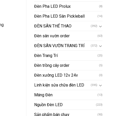
Đèn Pha LED Prolux
(8)
Đèn Pha LED Sân Pickleball
(14)
ng.
ĐÈN SÂN THỂ THAO
(392)
Đèn sân vườn order
(63)
ĐÈN SÂN VƯỜN TRANG TRÍ
(372)
Đèn Trang Trí
(25)
Đèn trồng cây order
(5)
Đèn xưởng LED 12v 24v
(0)
Linh kiện sửa chữa đèn LED
(595)
Máng Đèn
(13)
Nguồn Đèn LED
(223)
Sản phẩm bán chạy
(90)