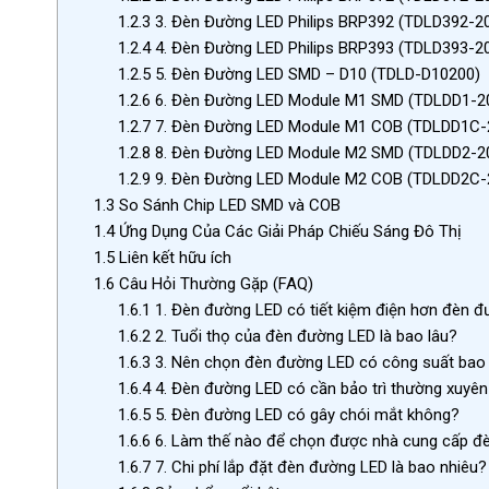
1.2.3
3. Đèn Đường LED Philips BRP392 (TDLD392-2
1.2.4
4. Đèn Đường LED Philips BRP393 (TDLD393-2
1.2.5
5. Đèn Đường LED SMD – D10 (TDLD-D10200)
1.2.6
6. Đèn Đường LED Module M1 SMD (TDLDD1-2
1.2.7
7. Đèn Đường LED Module M1 COB (TDLDD1C-
1.2.8
8. Đèn Đường LED Module M2 SMD (TDLDD2-2
1.2.9
9. Đèn Đường LED Module M2 COB (TDLDD2C-
1.3
So Sánh Chip LED SMD và COB
1.4
Ứng Dụng Của Các Giải Pháp Chiếu Sáng Đô Thị
1.5
Liên kết hữu ích
1.6
Câu Hỏi Thường Gặp (FAQ)
1.6.1
1. Đèn đường LED có tiết kiệm điện hơn đèn đ
1.6.2
2. Tuổi thọ của đèn đường LED là bao lâu?
1.6.3
3. Nên chọn đèn đường LED có công suất bao
1.6.4
4. Đèn đường LED có cần bảo trì thường xuyê
1.6.5
5. Đèn đường LED có gây chói mắt không?
1.6.6
6. Làm thế nào để chọn được nhà cung cấp đè
1.6.7
7. Chi phí lắp đặt đèn đường LED là bao nhiêu?