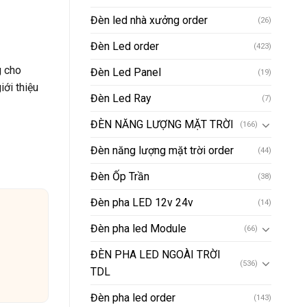
Đèn led nhà xưởng order
(26)
Đèn Led order
(423)
g cho
Đèn Led Panel
(19)
iới thiệu
Đèn Led Ray
(7)
ĐÈN NĂNG LƯỢNG MẶT TRỜI
(166)
Đèn năng lượng mặt trời order
(44)
Đèn Ốp Trần
(38)
Đèn pha LED 12v 24v
(14)
Đèn pha led Module
(66)
ĐÈN PHA LED NGOÀI TRỜI
(536)
TDL
Đèn pha led order
(143)